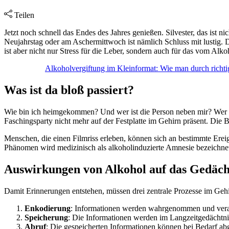
Teilen
Jetzt noch schnell das Endes des Jahres genießen. Silvester, das ist n
Neujahrstag oder am Aschermittwoch ist nämlich Schluss mit lustig. 
ist aber nicht nur Stress für die Leber, sondern auch für das vom Al
Alkoholvergiftung im Kleinformat: Wie man durch richti
Was ist da bloß passiert?
Wie bin ich heimgekommen? Und wer ist die Person neben mir? Wer sic
Faschingsparty nicht mehr auf der Festplatte im Gehirn präsent. Die 
Menschen, die einen Filmriss erleben, können sich an bestimmte Erei
Phänomen wird medizinisch als alkoholinduzierte Amnesie bezeichnet 
Auswirkungen von Alkohol auf das Gedäch
Damit Erinnerungen entstehen, müssen drei zentrale Prozesse im Gehi
Enkodierung
: Informationen werden wahrgenommen und verar
Speicherung
: Die Informationen werden im Langzeitgedächtni
Abruf
: Die gespeicherten Informationen können bei Bedarf ab