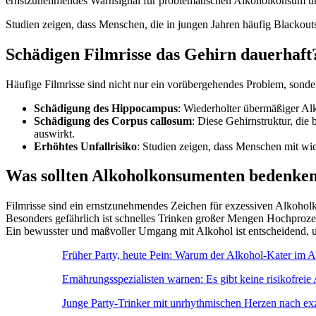
ernstzunehmendes Warnsignal für problematischen Alkoholkonsum un
Studien zeigen, dass Menschen, die in jungen Jahren häufig Blackout
Schädigen Filmrisse das Gehirn dauerhaft
Häufige Filmrisse sind nicht nur ein vorübergehendes Problem, sonde
Schädigung des Hippocampus
: Wiederholter übermäßiger Al
Schädigung des Corpus callosum
: Diese Gehirnstruktur, die
auswirkt.
Erhöhtes Unfallrisiko
: Studien zeigen, dass Menschen mit wie
Was sollten Alkoholkonsumenten bedenke
Filmrisse sind ein ernstzunehmendes Zeichen für exzessiven Alkohol
Besonders gefährlich ist schnelles Trinken großer Mengen Hochprozent
Ein bewusster und maßvoller Umgang mit Alkohol ist entscheidend, u
Früher Party, heute Pein: Warum der Alkohol-Kater im Al
Ernährungsspezialisten warnen: Es gibt keine risikofreie
Junge Party-Trinker mit unrhythmischen Herzen nach e