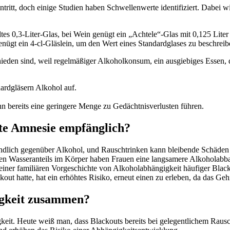
eintritt, doch einige Studien haben Schwellenwerte identifiziert. Dabe
ltes 0,3-Liter-Glas, bei Wein genügt ein „Achtele“-Glas mit 0,125 Liter 
gt ein 4-cl-Gläslein, um den Wert eines Standardglases zu beschreib
hieden sind, weil regelmäßiger Alkoholkonsum, ein ausgiebiges Essen, 
dardgläsern Alkohol auf.
n bereits eine geringere Menge zu Gedächtnisverlusten führen.
rte Amnesie empfänglich?
indlich gegenüber Alkohol, und Rauschtrinken kann bleibende Schäden
ren Wasseranteils im Körper haben Frauen eine langsamere Alkoholabbau
einer familiären Vorgeschichte von Alkoholabhängigkeit häufiger Black
ckout hatte, hat ein erhöhtes Risiko, erneut einen zu erleben, da das Ge
igkeit zusammen?
gkeit. Heute weiß man, dass Blackouts bereits bei gelegentlichem Rausc