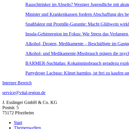
Rauschtrinker im Abseits? Weniger Jugendliche mit aku
Minister und Krankenkassen fordern Abschaffung des be
Spaßfaktor mit Promille-Garantie: Macht Glühwein wirkl
Insula-Gehirnregion im Fokus: Wie Stress das Verlangen 
Alkohol, Drogen, Medikamente – Beschäftigte im Gastg
Alkohol- und Medikamente-Missbrauch prägen die psych
BARMER-Suchtatlas: Kokainmissbrauch geradezu explo
Partydroge Lachgas: Klingt harmlos, ist frei zu kaufen u
Interner Bereich
service@vital-region.de
J. Esslinger GmbH & Co. KG
Poststr. 5
75172 Pforzheim
Start
Themenwelten