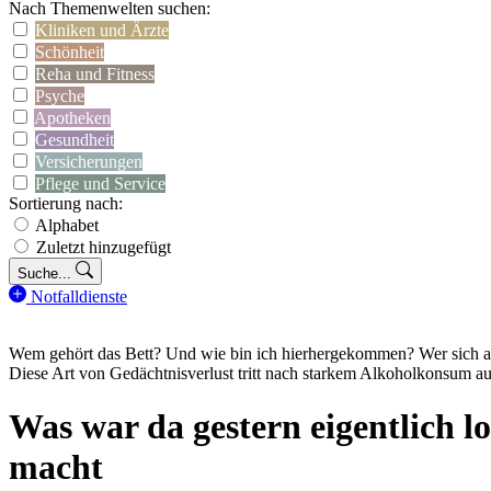
Nach Themenwelten suchen:
Kliniken und Ärzte
Schönheit
Reha und Fitness
Psyche
Apotheken
Gesundheit
Versicherungen
Pflege und Service
Sortierung nach:
Alphabet
Zuletzt hinzugefügt
Suche...
Notfalldienste
Wem gehört das Bett? Und wie bin ich hierhergekommen? Wer sich am 
Diese Art von Gedächtnisverlust tritt nach starkem Alkoholkonsum au
Was war da gestern eigentlich 
macht