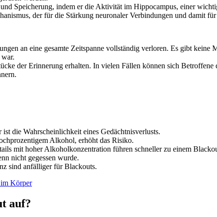
 und Speicherung, indem er die Aktivität im Hippocampus, einer wichti
anismus, der für die Stärkung neuronaler Verbindungen und damit für 
ngen an eine gesamte Zeitspanne vollständig verloren. Es gibt keine Mö
 war.
stücke der Erinnerung erhalten. In vielen Fällen können sich Betroffe
nnern.
 ist die Wahrscheinlichkeit eines Gedächtnisverlusts.
hochprozentigem Alkohol, erhöht das Risiko.
ils mit hoher Alkoholkonzentration führen schneller zu einem Blackou
enn nicht gegessen wurde.
z sind anfälliger für Blackouts.
t im Körper
t auf?