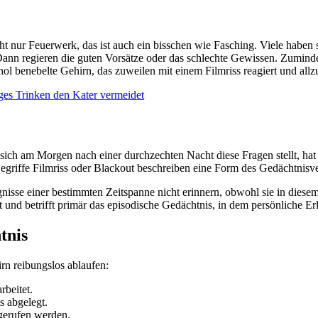
icht nur Feuerwerk, das ist auch ein bisschen wie Fasching. Viele haben
Dann regieren die guten Vorsätze oder das schlechte Gewissen. Zumindes
kohol benebelte Gehirn, das zuweilen mit einem Filmriss reagiert und al
ges Trinken den Kater vermeidet
h am Morgen nach einer durchzechten Nacht diese Fragen stellt, hat w
Begriffe Filmriss oder Blackout beschreiben eine Form des Gedächtnisve
gnisse einer bestimmten Zeitspanne nicht erinnern, obwohl sie in die
und betrifft primär das episodische Gedächtnis, in dem persönliche Er
tnis
rn reibungslos ablaufen:
beitet.
s abgelegt.
gerufen werden.