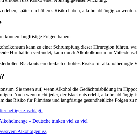
d erhöhen das Risiko einer Abhängigkeitsentwicklung.
s erleben, später ein höheres Risiko haben, alkoholabhängig zu werden.
?
rn können langfristige Folgen haben:
koholkonsum kann zu einer Schrumpfung dieser Hirnregion führen, was
 beide Hirnhälften verbindet, kann durch Alkoholkonsum in Mitleidensc
derholten Blackouts ein dreifach erhöhtes Risiko für alkoholbedingte 
n?
konsum. Sie treten auf, wenn Alkohol die Gedächtnisbildung im Hippoc
igen. Auch wenn nicht jeder, der Blackouts erlebt, alkoholabhängig is
m das Risiko für Filmrisse und langfristige gesundheitliche Folgen 
ter heftiger zuschlägt
 Alkoholmenge – Deutsche trinken viel zu viel
xzessivem Alkoholgenuss