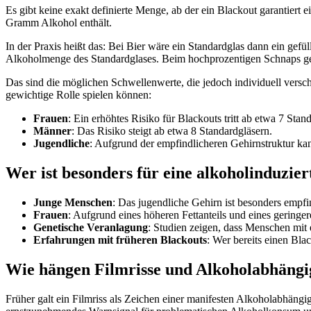
Es gibt keine exakt definierte Menge, ab der ein Blackout garantiert 
Gramm Alkohol enthält.
In der Praxis heißt das: Bei Bier wäre ein Standardglas dann ein gefül
Alkoholmenge des Standardglases. Beim hochprozentigen Schnaps genü
Das sind die möglichen Schwellenwerte, die jedoch individuell versc
gewichtige Rolle spielen können:
Frauen
: Ein erhöhtes Risiko für Blackouts tritt ab etwa 7 Stan
Männer
: Das Risiko steigt ab etwa 8 Standardgläsern.
Jugendliche
: Aufgrund der empfindlicheren Gehirnstruktur kan
Wer ist besonders für eine alkoholinduzie
Junge Menschen
: Das jugendliche Gehirn ist besonders empf
Frauen
: Aufgrund eines höheren Fettanteils und eines geringe
Genetische Veranlagung
: Studien zeigen, dass Menschen mit 
Erfahrungen mit früheren Blackouts
: Wer bereits einen Bla
Wie hängen Filmrisse und Alkoholabhäng
Früher galt ein Filmriss als Zeichen einer manifesten Alkoholabhängi