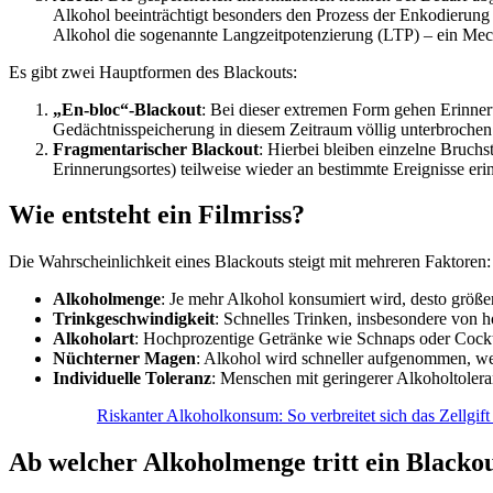
Alkohol beeinträchtigt besonders den Prozess der Enkodierung
Alkohol die sogenannte Langzeitpotenzierung (LTP) – ein Mech
Es gibt zwei Hauptformen des Blackouts:
„En-bloc“-Blackout
: Bei dieser extremen Form gehen Erinneru
Gedächtnisspeicherung in diesem Zeitraum völlig unterbrochen
Fragmentarischer Blackout
: Hierbei bleiben einzelne Bruch
Erinnerungsortes) teilweise wieder an bestimmte Ereignisse eri
Wie entsteht ein Filmriss?
Die Wahrscheinlichkeit eines Blackouts steigt mit mehreren Faktoren:
Alkoholmenge
: Je mehr Alkohol konsumiert wird, desto größer
Trinkgeschwindigkeit
: Schnelles Trinken, insbesondere von 
Alkoholart
: Hochprozentige Getränke wie Schnaps oder Cockta
Nüchterner Magen
: Alkohol wird schneller aufgenommen, w
Individuelle Toleranz
: Menschen mit geringerer Alkoholtoleran
Riskanter Alkoholkonsum: So verbreitet sich das Zellgif
Ab welcher Alkoholmenge tritt ein Blackou