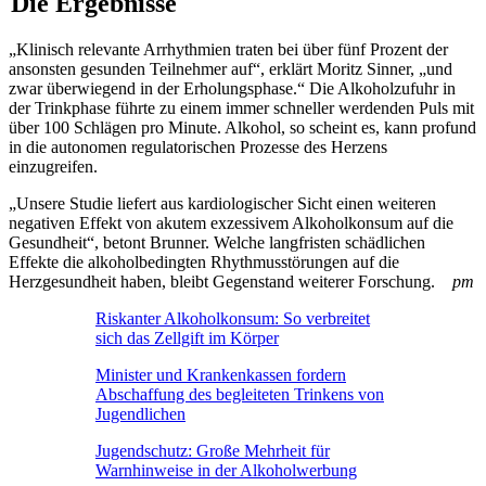
Die Ergebnisse
„Klinisch relevante Arrhythmien traten bei über fünf Prozent der
ansonsten gesunden Teilnehmer auf“, erklärt Moritz Sinner, „und
zwar überwiegend in der Erholungsphase.“ Die Alkoholzufuhr in
der Trinkphase führte zu einem immer schneller werdenden Puls mit
über 100 Schlägen pro Minute. Alkohol, so scheint es, kann profund
in die autonomen regulatorischen Prozesse des Herzens
einzugreifen.
„Unsere Studie liefert aus kardiologischer Sicht einen weiteren
negativen Effekt von akutem exzessivem Alkoholkonsum auf die
Gesundheit“, betont Brunner. Welche langfristen schädlichen
Effekte die alkoholbedingten Rhythmusstörungen auf die
Herzgesundheit haben, bleibt Gegenstand weiterer Forschung.
pm
Riskanter Alkoholkonsum: So verbreitet
sich das Zellgift im Körper
Minister und Krankenkassen fordern
Abschaffung des begleiteten Trinkens von
Jugendlichen
Jugendschutz: Große Mehrheit für
Warnhinweise in der Alkoholwerbung