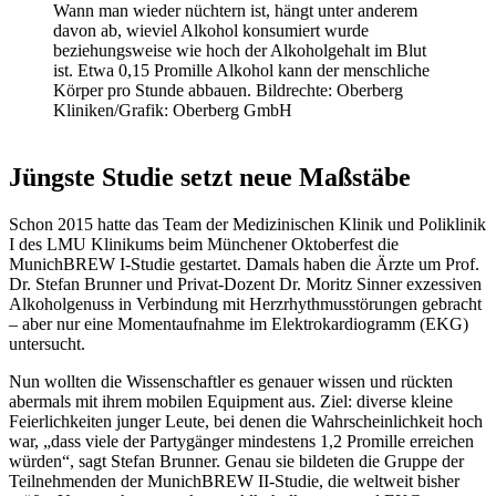
Wann man wieder nüchtern ist, hängt unter anderem
davon ab, wieviel Alkohol konsumiert wurde
beziehungsweise wie hoch der Alkoholgehalt im Blut
ist. Etwa 0,15 Promille Alkohol kann der menschliche
Körper pro Stunde abbauen. Bildrechte: Oberberg
Kliniken/Grafik: Oberberg GmbH
Jüngste Studie setzt neue Maßstäbe
Schon 2015 hatte das Team der Medizinischen Klinik und Poliklinik
I des LMU Klinikums beim Münchener Oktoberfest die
MunichBREW I-Studie gestartet. Damals haben die Ärzte um Prof.
Dr. Stefan Brunner und Privat-Dozent Dr. Moritz Sinner exzessiven
Alkoholgenuss in Verbindung mit Herzrhythmusstörungen gebracht
– aber nur eine Momentaufnahme im Elektrokardiogramm (EKG)
untersucht.
Nun wollten die Wissenschaftler es genauer wissen und rückten
abermals mit ihrem mobilen Equipment aus. Ziel: diverse kleine
Feierlichkeiten junger Leute, bei denen die Wahrscheinlichkeit hoch
war, „dass viele der Partygänger mindestens 1,2 Promille erreichen
würden“, sagt Stefan Brunner. Genau sie bildeten die Gruppe der
Teilnehmenden der MunichBREW II-Studie, die weltweit bisher