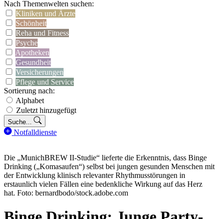
Nach Themenwelten suchen:
Kliniken und Ärzte
Schönheit
Reha und Fitness
Psyche
Apotheken
Gesundheit
Versicherungen
Pflege und Service
Sortierung nach:
Alphabet
Zuletzt hinzugefügt
Suche...
Notfalldienste
Die „MunichBREW II-Studie“ lieferte die Erkenntnis, dass Binge
Drinking („Komasaufen“) selbst bei jungen gesunden Menschen mit
der Entwicklung klinisch relevanter Rhythmusstörungen in
erstaunlich vielen Fällen eine bedenkliche Wirkung auf das Herz
hat. Foto: bernardbodo/stock.adobe.com
Binge Drinking: Junge Party-