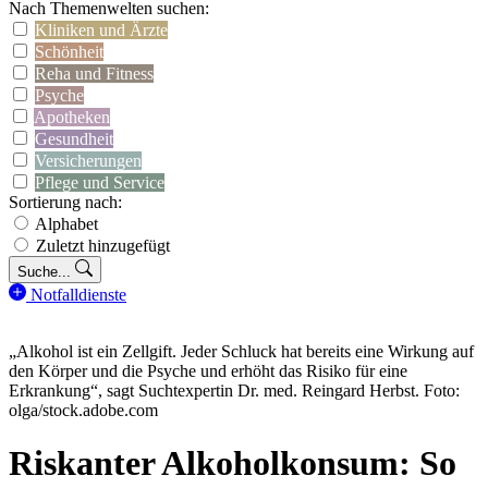
Nach Themenwelten suchen:
Kliniken und Ärzte
Schönheit
Reha und Fitness
Psyche
Apotheken
Gesundheit
Versicherungen
Pflege und Service
Sortierung nach:
Alphabet
Zuletzt hinzugefügt
Suche...
Notfalldienste
„Alkohol ist ein Zellgift. Jeder Schluck hat bereits eine Wirkung auf
den Körper und die Psyche und erhöht das Risiko für eine
Erkrankung“, sagt Suchtexpertin Dr. med. Reingard Herbst. Foto:
olga/stock.adobe.com
Riskanter Alkoholkonsum: So