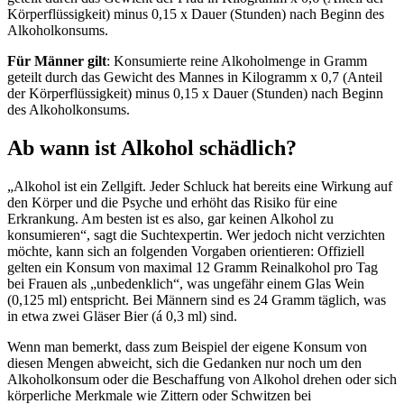
Körperflüssigkeit) minus 0,15 x Dauer (Stunden) nach Beginn des
Alkoholkonsums.
Für Männer gilt
: Konsumierte reine Alkoholmenge in Gramm
geteilt durch das Gewicht des Mannes in Kilogramm x 0,7 (Anteil
der Körperflüssigkeit) minus 0,15 x Dauer (Stunden) nach Beginn
des Alkoholkonsums.
Ab wann ist Alkohol schädlich?
„Alkohol ist ein Zellgift. Jeder Schluck hat bereits eine Wirkung auf
den Körper und die Psyche und erhöht das Risiko für eine
Erkrankung. Am besten ist es also, gar keinen Alkohol zu
konsumieren“, sagt die Suchtexpertin. Wer jedoch nicht verzichten
möchte, kann sich an folgenden Vorgaben orientieren: Offiziell
gelten ein Konsum von maximal 12 Gramm Reinalkohol pro Tag
bei Frauen als „unbedenklich“, was ungefähr einem Glas Wein
(0,125 ml) entspricht. Bei Männern sind es 24 Gramm täglich, was
in etwa zwei Gläser Bier (á 0,3 ml) sind.
Wenn man bemerkt, dass zum Beispiel der eigene Konsum von
diesen Mengen abweicht, sich die Gedanken nur noch um den
Alkoholkonsum oder die Beschaffung von Alkohol drehen oder sich
körperliche Merkmale wie Zittern oder Schwitzen bei