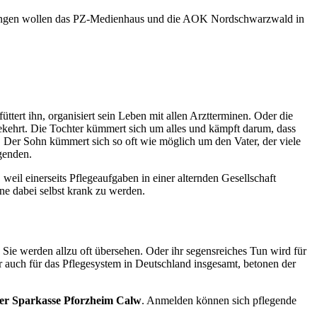
istungen wollen das PZ-Medienhaus und die AOK Nordschwarzwald in
 füttert ihn, organisiert sein Leben mit allen Arztterminen. Oder die
mgekehrt. Die Tochter kümmert sich um alles und kämpft darum, dass
ss. Der Sohn kümmert sich so oft wie möglich um den Vater, der viele
egenden.
il einerseits Pflegeaufgaben in einer alternden Gesellschaft
hne dabei selbst krank zu werden.
e werden allzu oft übersehen. Oder ihr segensreiches Tun wird für
r auch für das Pflegesystem in Deutschland insgesamt, betonen der
der Sparkasse Pforzheim Calw
. Anmelden können sich pflegende