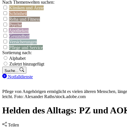
Nach Themenwelten suchen:
Kliniken und Ärzte
Schönheit
Reha und Fitness
Psyche
Apotheken
Gesundheit
Versicherungen
Pflege und Service
Sortierung nach:
Alphabet
Zuletzt hinzugefügt
Suche...
Notfalldienste
Pflege von Angehörigen ermöglicht es vielen älteren Menschen, länger
leicht. Foto: Alexander Raths/stock.adobe.com
Helden des Alltags: PZ und AO
Teilen