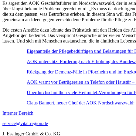
Es ärgert den AOK-Geschäftsführer im Nordschwarzwald, der in seiner
über längst bekannte Probleme geredet wird. „Es muss da doch irgend
die zu dem passen, was Betroffene erleben. In diesem Sinn will das F
gemeinsam an Ideen gegen verschiedene Probleme für die Pflege zu H
Die ersten Anstöße dazu könnte das Frühstück mit den Helden des Allt
Angehörigen bedeutet. Das verspricht Gespräche unter vielen Mensche
lassen. Und sich mit Menschen austauschen, die in ähnlichen Lebenss
Eigenanteile der Pflegebedürftigen und Belastungen für 
AOK unterstützt Forderung nach Erhöhung des Bundeszu
Rückgang der Demenz-Fälle in Pforzheim und im Enzkr
AOK warnt vor Betrügereien an Telefon oder Haustür –
Überdurchschnittlich viele Heilmittel-Verordnungen für 
Claus Bannert, neuer Chef der AOK Nordschwarzwald:
Interner Bereich
service@vital-region.de
J. Esslinger GmbH & Co. KG