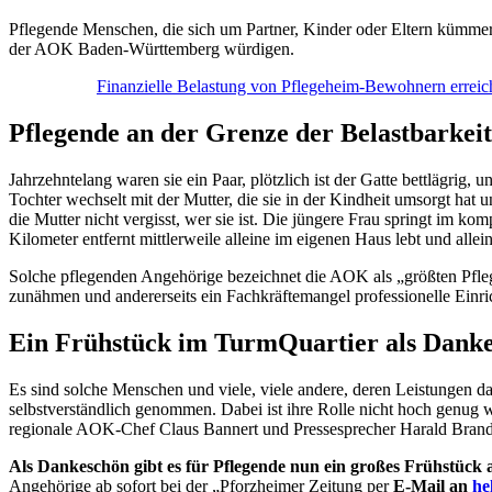
Pflegende Menschen, die sich um Partner, Kinder oder Eltern kümme
der AOK Baden-Württemberg würdigen.
Finanzielle Belastung von Pflegeheim-Bewohnern erreic
Pflegende an der Grenze der Belastbarkeit
Jahrzehntelang waren sie ein Paar, plötzlich ist der Gatte bettlägrig, u
Tochter wechselt mit der Mutter, die sie in der Kindheit umsorgt hat 
die Mutter nicht vergisst, wer sie ist. Die jüngere Frau springt im ko
Kilometer entfernt mittlerweile alleine im eigenen Haus lebt und all
Solche pflegenden Angehörige bezeichnet die AOK als „größten Pflege
zunähmen und andererseits ein Fachkräftemangel professionelle Einric
Ein Frühstück im TurmQuartier als Dank
Es sind solche Menschen und viele, viele andere, deren Leistungen
selbstverständlich genommen. Dabei ist ihre Rolle nicht hoch genug w
regionale AOK-Chef Claus Bannert und Pressesprecher Harald Brand
Als Dankeschön gibt es für Pflegende nun ein großes Frühstück
Angehörige ab sofort bei der „Pforzheimer Zeitung per
E-Mail an
he