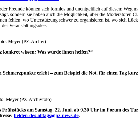
oder Freunde können sich formlos und unentgeltlich auf diesem Weg me
stigt, sondern sie haben auch die Möglichkeit, über die Moderatoren
nen fehlen, wo Unterstützung schwer zu organisieren ist, wo sich Lüc
 der Veranstaltungsidee.
oto: Meyer (PZ-Archiv)
z konkret wissen: Was würde ihnen helfen?“
Schmerzpunkte erlebt – zum Beispiel die Not, für einen Tag kurzfr
to: Meyer (PZ-Archivfoto)
des Frühstücks am Samstag, 22. Juni, ab 9.30 Uhr im Forum des T
dresse:
helden-des-alltags@pz-news.de
.