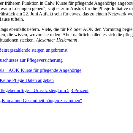
 früheren Funktion in Calw Kurse für pflegende Angehörige angeboten 
wann Lösungen geben“, sagt er zum Anstoß für die Pflege-Initiative m
rühstück am 22. Juni Auftakt sein für etwas, das zu einem Netzwerk wer
ause tüfteln.
ags ebenfalls liefern. Viele, die für PZ oder AOK den Vormittag begle
n, die wissen, wovon sie reden. Aber natürlich sollen es sich die pf
ituationen stecken.
Alexander Heilemann
Beitragszahlende steigen ungebremst
schusses zur Pflegeversicherung
eis – AOK-Kurse für pflegende Angehörige
 Keine Pflege-Daten angeben
Pflegebedürftige – Umsatz steigt um 5,3 Prozent
 „Klima und Gesundheit hängen zusammen“