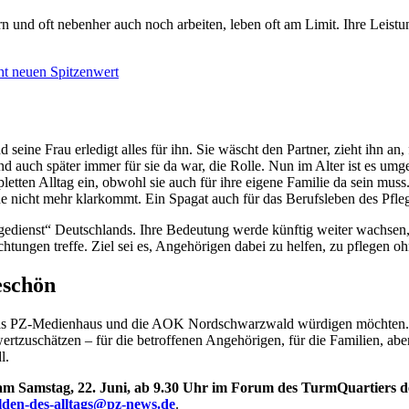
rn und oft nebenher auch noch arbeiten, leben oft am Limit. Ihre Le
ht neuen Spitzenwert
nd seine Frau erledigt alles für ihn. Sie wäscht den Partner, zieht ihn an,
und auch später immer für sie da war, die Rolle. Nun im Alter ist es u
mpletten Alltag ein, obwohl sie auch für ihre eigene Familie da sein mu
eine nicht mehr klarkommt. Ein Spagat auch für das Berufsleben des Pfl
dienst“ Deutschlands. Ihre Bedeutung werde künftig weiter wachsen, we
htungen treffe. Ziel sei es, Angehörigen dabei zu helfen, zu pflegen o
eschön
 das PZ-Medienhaus und die AOK Nordschwarzwald würdigen möchten. Si
ertzuschätzen – für die betroffenen Angehörigen, für die Familien, abe
l.
 am Samstag, 22. Juni, ab 9.30 Uhr im Forum des TurmQuartiers 
lden-des-alltags@pz-news.de
.