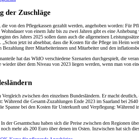
g der Zuschläge
die von den Pflegekassen gezahlt werden, angehoben worden: Für Pflege
r Wohndauer von einem Jahr bis zu zwei Jahren gibt es eine Anhebung v
ginn des Jahres 2025 sollen dann auch die allgemeinen Leistungssätze 
. „Schon jetzt ist absehbar, dass die Kosten für die Pflege im Heim wei
n Bezahlung ihrer Mitarbeiterinnen und Mitarbeiter und den inflationsb
anteile hat das WIdO verschiedene Szenarien durchgespielt, die veransc
 wieder über dem Niveau von 2023 liegen werden, wenn man von einer
desländern
ergleich zwischen den einzelnen Bundesländern. Er macht deutlich, d
ist: Während die Gesamt-Zuzahlungen Ende 2023 im Saarland bei 2640
 die Spanne bei den Kosten für Unterkunft und Verpflegung: Während in
 In der Gesamtschau haben sich die Preise zwischen den Regionen über 
 noch mehr als 200 Euro über denen im Osten. Inzwischen hat sich dies