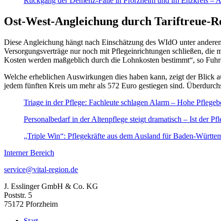
Rückgang der Demenz-Fälle in Pforzheim und im Enzkreis – 
Ost-West-Angleichung durch Tariftreue-R
Diese Angleichung hängt nach Einschätzung des WIdO unter anderem
Versorgungsverträge nur noch mit Pflegeinrichtungen schließen, die 
Kosten werden maßgeblich durch die Lohnkosten bestimmt“, so Fuhr
Welche erheblichen Auswirkungen dies haben kann, zeigt der Blick au
jedem fünften Kreis um mehr als 572 Euro gestiegen sind. Überdurc
Triage in der Pflege: Fachleute schlagen Alarm – Hohe Pflegebe
Personalbedarf in der Altenpflege steigt dramatisch – Ist der P
„Triple Win“: Pflegekräfte aus dem Ausland für Baden-Württ
Interner Bereich
service@vital-region.de
J. Esslinger GmbH & Co. KG
Poststr. 5
75172 Pforzheim
Start