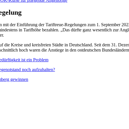
AOK-Kurse für pflegende Angehörige
egelung
 mit der Einführung der Tariftreue-Regelungen zum 1. September 202
mindestens in Tarifhöhe bezahlen. „Das dürfte ganz wesentlich zur Angl
er.
f die Kreise und kreisfreien Städte in Deutschland. Seit dem 31. Dez
hschnittlich hoch waren die Anstiege in den ostdeutschen Bundeslän
dürftigkeit ist ein Problem
flegenotstand noch aufzuhalten?
emberg gewinnen