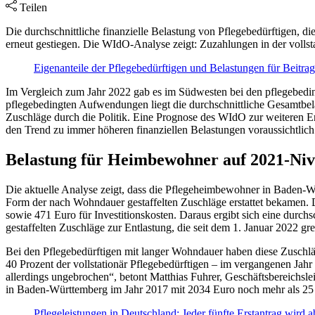
Teilen
Die durchschnittliche finanzielle Belastung von Pflegebedürftigen, 
erneut gestiegen. Die WIdO-Analyse zeigt: Zuzahlungen in der volls
Eigenanteile der Pflegebedürftigen und Belastungen für Beitra
Im Vergleich zum Jahr 2022 gab es im Südwesten bei den pflegebedi
pflegebedingten Aufwendungen liegt die durchschnittliche Gesamtbel
Zuschläge durch die Politik. Eine Prognose des WIdO zur weiteren E
den Trend zu immer höheren finanziellen Belastungen voraussichtlich
Belastung für Heimbewohner auf 2021-Ni
Die aktuelle Analyse zeigt, dass die Pflegeheimbewohner in Baden-Wü
Form der nach Wohndauer gestaffelten Zuschläge erstattet bekamen. D
sowie 471 Euro für Investitionskosten. Daraus ergibt sich eine durc
gestaffelten Zuschläge zur Entlastung, die seit dem 1. Januar 2022 gre
Bei den Pflegebedürftigen mit langer Wohndauer haben diese Zuschläg
40 Prozent der vollstationär Pflegebedürftigen – im vergangenen Jahr
allerdings ungebrochen“, betont Matthias Fuhrer, Geschäftsbereichs
in Baden-Württemberg im Jahr 2017 mit 2034 Euro noch mehr als 25 P
Pflegeleistungen in Deutschland: Jeder fünfte Erstantrag wird 