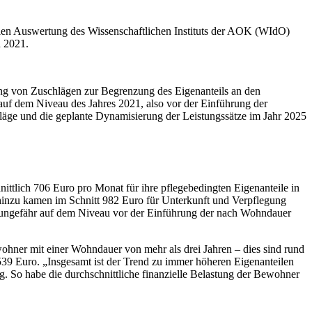
uellen Auswertung des Wissenschaftlichen Instituts der AOK (WIdO)
n 2021.
ung von Zuschlägen zur Begrenzung des Eigenanteils an den
auf dem Niveau des Jahres 2021, also vor der Einführung der
läge und die geplante Dynamisierung der Leistungssätze im Jahr 2025
ttlich 706 Euro pro Monat für ihre pflegebedingten Eigenanteile in
 hinzu kamen im Schnitt 982 Euro für Unterkunft und Verpflegung
it ungefähr auf dem Niveau vor der Einführung der nach Wohndauer
ohner mit einer Wohndauer von mehr als drei Jahren – dies sind rund
 539 Euro. „Insgesamt ist der Trend zu immer höheren Eigenanteilen
. So habe die durchschnittliche finanzielle Belastung der Bewohner