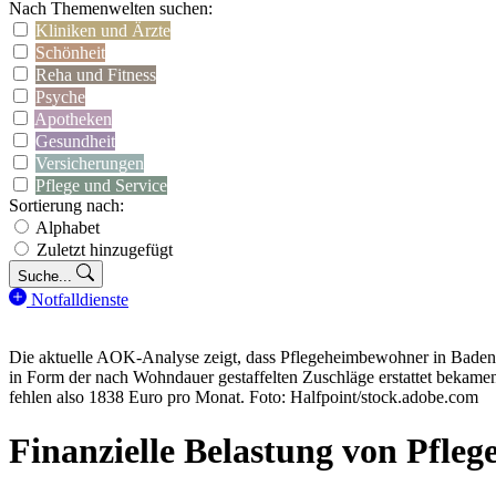
Nach Themenwelten suchen:
Kliniken und Ärzte
Schönheit
Reha und Fitness
Psyche
Apotheken
Gesundheit
Versicherungen
Pflege und Service
Sortierung nach:
Alphabet
Zuletzt hinzugefügt
Suche...
Notfalldienste
Die aktuelle AOK-Analyse zeigt, dass Pflegeheimbewohner in Baden-W
in Form der nach Wohndauer gestaffelten Zuschläge erstattet bekame
fehlen also 1838 Euro pro Monat. Foto: Halfpoint/stock.adobe.com
Finanzielle Belastung von Pfle