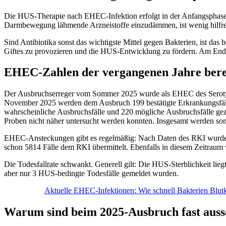
Die HUS-Therapie nach EHEC-Infektion erfolgt in der Anfangsphase 
Darmbewegung lähmende Arzneistoffe einzudämmen, ist wenig hilfre
Sind Antibiotika sonst das wichtigste Mittel gegen Bakterien, ist das
Giftes zu provozieren und die HUS-Entwicklung zu fördern. Am Ende 
EHEC-Zahlen der vergangenen Jahre bereit
Der Ausbruchserreger vom Sommer 2025 wurde als EHEC des Serotyps
November 2025 werden dem Ausbruch 199 bestätigte Erkrankungsfälle
wahrscheinliche Ausbruchsfälle und 220 mögliche Ausbruchsfälle gezäh
Proben nicht näher untersucht werden konnten. Insgesamt werden 
EHEC-Ansteckungen gibt es regelmäßig: Nach Daten des RKI wurden 
schon 5814 Fälle dem RKI übermittelt. Ebenfalls in diesem Zeitra
Die Todesfallrate schwankt. Generell gilt: Die HUS-Sterblichkeit lie
aber nur 3 HUS-bedingte Todesfälle gemeldet wurden.
Aktuelle EHEC-Infektionen: Wie schnell Bakterien Blut
Warum sind beim 2025-Ausbruch fast aussc