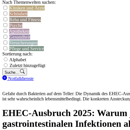
Nach Themenwelten suchen:
Kliniken und Ärzte
Schönheit
Reha und Fitness
Psyche
Apotheken
Gesundheit
Versicherungen
Pflege und Service
Sortierung nach:
Alphabet
Zuletzt hinzugefügt
Suche...
Notfalldienste
Gefahr durch Bakterien auf dem Teller: Die Dynamik des EHEC-Au
ist sehr wahrscheinlich lebensmittelbedingt. Die konkreten Ansteckun
EHEC-Ausbruch 2025: Warum jet
gastrointestinalen Infektionen a