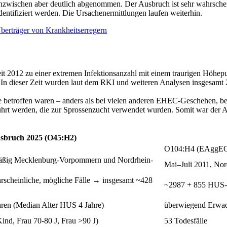
zwischen aber deutlich abgenommen. Der Ausbruch ist sehr wahrschein
dentifiziert werden. Die Ursachenermittlungen laufen weiterhin.
berträger von Krankheitserregern
eit 2012 zu einer extremen Infektionsanzahl mit einem traurigen Höhe
. In dieser Zeit wurden laut dem RKI und weiteren Analysen insgesamt 
e betroffen waren – anders als bei vielen anderen EHEC-Geschehen, be
rt werden, die zur Sprossenzucht verwendet wurden. Somit war der A
bruch 2025 (O45:H2)
O104:H4 (EAggE
äßig Mecklenburg-Vorpommern und Nordrhein-
Mai–Juli 2011, No
rscheinliche, mögliche Fälle → insgesamt ~428
~2987 + 855 HUS-F
ahren (Median Alter HUS 4 Jahre)
überwiegend Erwac
ind, Frau 70-80 J, Frau >90 J)
53 Todesfälle