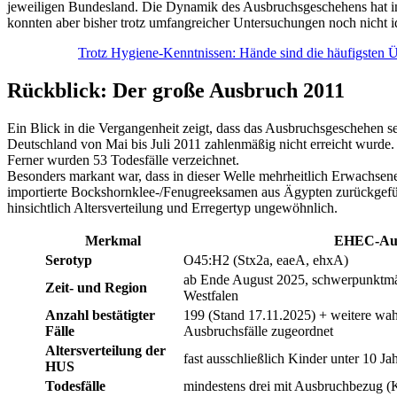
jeweiligen Bundesland. Die Dynamik des Ausbruchsgeschehens hat in
konnten aber bisher trotz umfangreicher Untersuchungen noch nicht i
Trotz Hygiene-Kenntnissen: Hände sind die häufigsten Ü
Rückblick: Der große Ausbruch 2011
Ein Blick in die Vergangenheit zeigt, dass das Ausbruchsgeschehen s
Deutschland von Mai bis Juli 2011 zahlenmäßig nicht erreicht wurde
Ferner wurden 53 Todesfälle verzeichnet.
Besonders markant war, dass in dieser Welle mehrheitlich Erwachsen
importierte Bockshornklee-/Fenugreeksamen aus Ägypten zurückgefüh
hinsichtlich Altersverteilung und Erregertyp ungewöhnlich.
Merkmal
EHEC-Aus
Serotyp
O45:H2 (Stx2a, eaeA, ehxA)
ab Ende August 2025, schwerpunktm
Zeit- und Region
Westfalen
Anzahl bestätigter
199 (Stand 17.11.2025) + weitere wah
Fälle
Ausbruchsfälle zugeordnet
Altersverteilung der
fast ausschließlich Kinder unter 10 J
HUS
Todesfälle
mindestens drei mit Ausbruchbezug (K