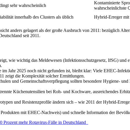
Kontaminierte Spro
bedingt sehr wahrscheinlich
wahrscheinlichste 
bilität innerhalb des Clusters als üblich
Hybrid-Erreger mi
sicht anders gelagert als der große Ausbruch von 2011: bezüglich Alter
utschland seit 2011.
igt, wie wichtig das Meldewesen (Infektionsschutzgesetz, IfSG) und ei
n.
 im Jahr 2025 noch nicht gefunden ist, bleibt klar: Viele EHEC-Infekt
1 zeigt die Komplexität solcher Ermittlungen.
Schulen und Gemeinschaftsverpflegung sollten besondere Hygiene- un
ennte Küchenutensilien bei Roh- und Kochware, ausreichendes Erhitz
rotypen und Resistenzprofile ändern sich – wie 2011 der Hybrid-Errege
Produkten mit EHEC-Nachweis) und schnelle Information der Bevölke
80 Prozent mehr Rotavirus-Fälle in Deutschland