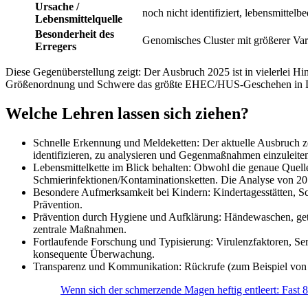
Ursache /
noch nicht identifiziert, lebensmittel­
Lebensmittelquelle
Besonderheit des
Genomisches Cluster mit größerer Varia
Erregers
Diese Gegenüberstellung zeigt: Der Ausbruch 2025 ist in vielerlei Hin
Größenordnung und Schwere das größte EHEC/HUS-Geschehen in De
Welche Lehren lassen sich ziehen?
Schnelle Erkennung und Meldeketten: Der aktuelle Ausbruch ze
identifizieren, zu analysieren und Gegenmaßnahmen einzuleite
Lebensmittelkette im Blick behalten: Obwohl die genaue Quelle
Schmierinfektionen/Kontaminationsketten. Die Analyse von 201
Besondere Aufmerksamkeit bei Kindern: Kindertagesstätten, 
Prävention.
Prävention durch Hygiene und Aufklärung: Händewaschen, getr
zentrale Maßnahmen.
Fortlaufende Forschung und Typisierung: Virulenzfaktoren, Se
konsequente Überwachung.
Transparenz und Kommunikation: Rückrufe (zum Beispiel von 
Wenn sich der schmerzende Magen heftig entleert: Fast 