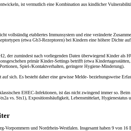
ickeln, ist vermutlich eine Kombination aus kindlicher Vulnerabilitä
nicht vollständig etabliertes Immunsystem und eine veränderte Zusamm
­tortypen (etwa Gb3-Rezeptoren) bei Kindern eine höhere Dichte auf, 
2, der zumindest nach vorliegenden Daten überwiegend Kinder als HUS
tionsgeschehen primär Kinder-Settings betrifft (etwa Kindertagesstätte
 Portionen, Spiel-/Kontaktverhalten, geringere Hygiene-Minderung).
auf sich. Es besteht daher eine gewisse Melde- beziehungsweise Erfas
i klassischen EHEC-Infektionen, ist das nicht zwingend immer so. Bei
tx2a vs. Stx1), Expositionshäufigkeit, Lebensmittelart, Hygienestatus 
iter
urg‑Vorpommern und Nordrhein‑Westfalen. Insgesamt haben 9 von 16 B