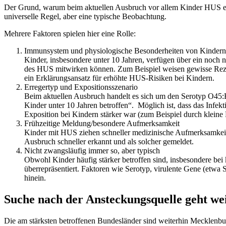
Der Grund, warum beim aktuellen Ausbruch vor allem Kinder HUS entw
universelle Regel, aber eine typische Beobachtung.
Mehrere Faktoren spielen hier eine Rolle:
Immunsystem und physiologische Besonderheiten von Kindern
Kinder, insbesondere unter 10 Jahren, verfügen über ein noch 
des HUS mitwirken können. Zum Beispiel weisen gewisse Rezep
ein Erklärungsansatz für erhöhte HUS-Risiken bei Kindern.
Erregertyp und Expositionsszenario
Beim aktuellen Ausbruch handelt es sich um den Serotyp O45:H
Kinder unter 10 Jahren betroffen“. Möglich ist, dass das Infek
Exposition bei Kindern stärker war (zum Beispiel durch kleine
Frühzeitige Meldung/besondere Aufmerksamkeit
Kinder mit HUS ziehen schneller medizinische Aufmerksamkeit 
Ausbruch schneller erkannt und als solcher gemeldet.
Nicht zwangsläufig immer so, aber typisch
Obwohl Kinder häufig stärker betroffen sind, insbesondere be
überrepräsentiert. Faktoren wie Serotyp, virulente Gene (etwa S
hinein.
Suche nach der Ansteckungsquelle geht we
Die am stärksten betroffenen Bundesländer sind weiterhin Mecklenb