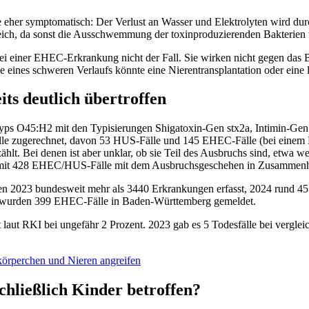
eher symptomatisch: Der Verlust an Wasser und Elektrolyten wird durc
ich, da sonst die Ausschwemmung der toxinproduzierenden Bakterien 
 bei einer EHEC-Erkrankung nicht der Fall. Sie wirken nicht gegen das B
eines schweren Verlaufs könnte eine Nierentransplantation oder eine l
s deutlich übertroffen
 O45:H2 mit den Typisierungen Shigatoxin-Gen stx2a, Intimin-Gen e
 zugerechnet, davon 53 HUS-Fälle und 145 EHEC-Fälle (bei einem Fall 
lt. Bei denen ist aber unklar, ob sie Teil des Ausbruchs sind, etwa we
somit 428 EHEC/HUS-Fälle mit dem Ausbruchsgeschehen in Zusammenh
2023 bundesweit mehr als 3440 Erkrankungen erfasst, 2024 rund 4570
um wurden 399 EHEC-Fälle in Baden-Württemberg gemeldet.
gt laut RKI bei ungefähr 2 Prozent. 2023 gab es 5 Todesfälle bei vergl
körperchen und Nieren angreifen
hließlich Kinder betroffen?