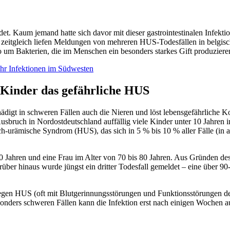
Kaum jemand hatte sich davor mit dieser gastrointestinalen Infektion 
itgleich liefen Meldungen von mehreren HUS-Todesfällen in belgische
o um Bakterien, die im Menschen ein besonders starkes Gift produziere
hr Infektionen im Südwesten
 Kinder das gefährliche HUS
chädigt in schweren Fällen auch die Nieren und löst lebensgefährliche
uch in Nordostdeutschland auffällig viele Kinder unter 10 Jahren in r
ch-urämische Syndrom (HUS), das sich in 5 % bis 10 % aller Fälle (in 
10 Jahren und eine Frau im Alter von 70 bis 80 Jahren. Aus Gründen de
über hinaus wurde jüngst ein dritter Todesfall gemeldet – eine über 9
en HUS (oft mit Blutgerinnungsstörungen und Funktionsstörungen der 
sonders schweren Fällen kann die Infektion erst nach einigen Wochen au