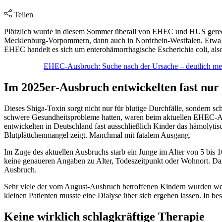
Teilen
Plötzlich wurde in diesem Sommer überall von EHEC und HUS geredet. 
Mecklenburg-Vorpommern, dann auch in Nordrhein-Westfalen. Etwa ze
EHEC handelt es sich um enterohämorrhagische Escherichia coli, als
EHEC-Ausbruch: Suche nach der Ursache – deutlich me
Im 2025er-Ausbruch entwickelten fast nur
Dieses Shiga-Toxin sorgt nicht nur für blutige Durchfälle, sondern s
schwere Gesundheitsprobleme hatten, waren beim aktuellen EHEC-Ausbr
entwickelten in Deutschland fast ausschließlich Kinder das hämolytis
Blutplättchenmangel zeigt. Manchmal mit fatalem Ausgang.
Im Zuge des aktuellen Ausbruchs starb ein Junge im Alter von 5 bis 
keine genaueren Angaben zu Alter, Todeszeitpunkt oder Wohnort. Dar
Ausbruch.
Sehr viele der vom August-Ausbruch betroffenen Kindern wurden weg
kleinen Patienten musste eine Dialyse über sich ergehen lassen. In be
Keine wirklich schlagkräftige Therapie