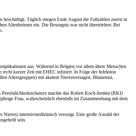
beschäftigt. Täglich stiegen Ende August die Fallzahlen zuerst in
n Altenheimen ein. Die Besorgnis war nicht übertrieben: Bei
n.
 Komplikationen aus. Während in Belgien vor allem ältere Menschen
echt kurzer Zeit mit EHEC infiziert. In Folge der Infektion
allen Altersgruppen) mit akutem Nierenversagen, Blutarmut,
s Persönlichkeitsschutzes machte das Robert Koch‑Institut (RKI)
0-jährige Frau, wahrscheinlich ebenfalls im Zusammenhang mit dem
Nieren) intensivmedizinisch versorgt. Eine große Anzahl der
sgeheilt sein.