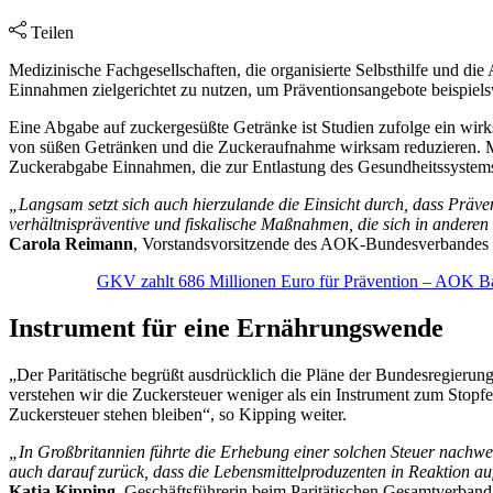
Teilen
Medizinische Fachgesellschaften, die organisierte Selbsthilfe und d
Einnahmen zielgerichtet zu nutzen, um Präventionsangebote beispiel
Eine Abgabe auf zuckergesüßte Getränke ist Studien zufolge ein wi
von süßen Getränken und die Zuckeraufnahme wirksam reduzieren. Mitt
Zuckerabgabe Einnahmen, die zur Entlastung des Gesundheitssystems
„Langsam setzt sich auch hierzulande die Einsicht durch, dass Präven
verhältnispräventive und fiskalische Maßnahmen, die sich in andere
Carola Reimann
, Vorstandsvorsitzende des AOK-Bundesverbandes
GKV zahlt 686 Millionen Euro für Prävention – AOK Ba
Instrument für eine Ernährungswende
„Der Paritätische begrüßt ausdrücklich die Pläne der Bundesregierun
verstehen wir die Zuckersteuer weniger als ein Instrument zum Stopfe
Zuckersteuer stehen bleiben“, so Kipping weiter.
„In Großbritannien führte die Erhebung einer solchen Steuer nachwe
auch darauf zurück, dass die Lebensmittelproduzenten in Reaktion auf
Katja Kipping
, Geschäftsführerin beim Paritätischen Gesamtverband