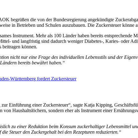
ie AOK begrüßen die von der Bundesregierung angekündigte Zuckerabgab
sweise in Betrieben und Schulen auszubauen. Die Zuckersteuer könne a
rksames Instrument. Mehr als 100 Länder haben bereits entsprechende
el- und langfristig sind dadurch weniger Diabetes-, Karies- oder Adip
 beitragen können.
tion nicht nur eine Frage des individuellen Lebensstils und der Eigen
n Ländern bereits bewährt haben.“
den-Württemberg fordert Zuckersteuer
g zur Einführung einer Zuckersteuer“, sagte Katja Kipping, Geschäftsf
n von Haushaltslöchern, sondern eher als Instrument einer Ernährungsw
islich zu einer Reduktion beim Konsum zuckerhaltiger Lebensmittel u
 die Steuer den Zuckergehalt bei den Rezepturen reduzierten.“