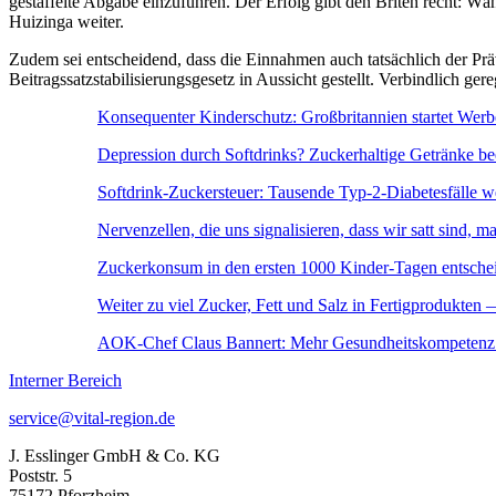
gestaffelte Abgabe einzuführen. Der Erfolg gibt den Briten recht: W
Huizinga weiter.
Zudem sei entscheidend, dass die Einnahmen auch tatsächlich der P
Beitragssatzstabilisierungsgesetz in Aussicht gestellt. Verbindlich ger
Konsequenter Kinderschutz: Großbritannien startet Werb
Depression durch Softdrinks? Zuckerhaltige Getränke be
Softdrink-Zuckersteuer: Tausende Typ-2-Diabetesfälle we
Nervenzellen, die uns signalisieren, dass wir satt sind, 
Zuckerkonsum in den ersten 1000 Kinder-Tagen entsche
Weiter zu viel Zucker, Fett und Salz in Fertigprodukten 
AOK-Chef Claus Bannert: Mehr Gesundheitskompetenz 
Interner Bereich
service@vital-region.de
J. Esslinger GmbH & Co. KG
Poststr. 5
75172 Pforzheim