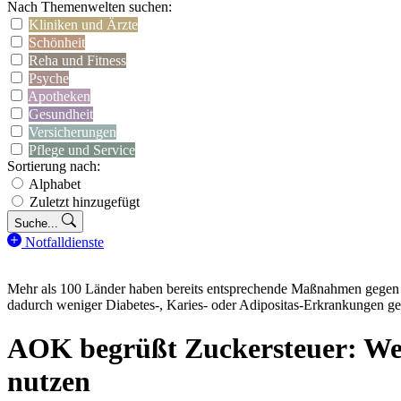
Nach Themenwelten suchen:
Kliniken und Ärzte
Schönheit
Reha und Fitness
Psyche
Apotheken
Gesundheit
Versicherungen
Pflege und Service
Sortierung nach:
Alphabet
Zuletzt hinzugefügt
Suche...
Notfalldienste
Mehr als 100 Länder haben bereits entsprechende Maßnahmen gegen 
dadurch weniger Diabetes-, Karies- oder Adipositas-Erkrankungen ge
AOK begrüßt Zuckersteuer: Wen
nutzen