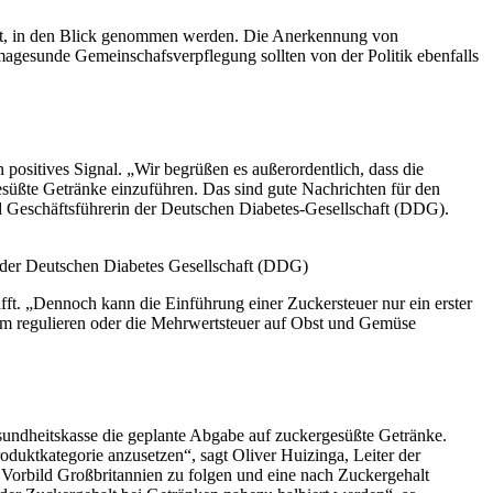
ut, in den Blick genommen werden. Die Anerkennung von
magesunde Gemeinschafsverpflegung sollten von der Politik ebenfalls
ositives Signal. „Wir begrüßen es außerordentlich, dass die
süßte Getränke einzuführen. Das sind gute Nachrichten für den
d Geschäftsführerin der Deutschen Diabetes-Gesellschaft (DDG).
 der Deutschen Diabetes Gesellschaft (DDG)
hafft. „Dennoch kann die Einführung einer Zuckersteuer nur ein erster
am regulieren oder die Mehrwertsteuer auf Obst und Gemüse
sundheitskasse die geplante Abgabe auf zuckergesüßte Getränke.
roduktkategorie anzusetzen“, sagt Oliver Huizinga, Leiter der
Vorbild Großbritannien zu folgen und eine nach Zuckergehalt