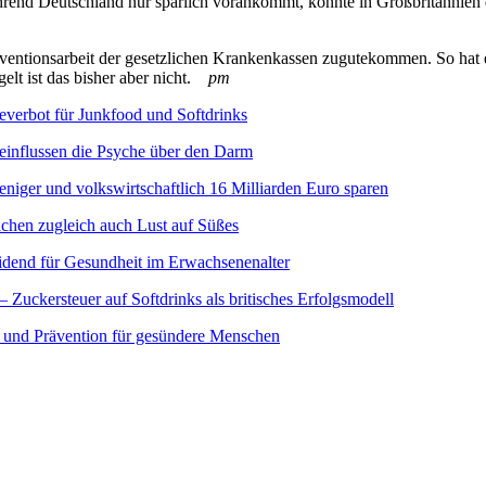
ährend Deutschland nur spärlich vorankommt, konnte in Großbritannien
räventionsarbeit der gesetzlichen Krankenkassen zugutekommen. So ha
egelt ist das bisher aber nicht.
pm
everbot für Junkfood und Softdrinks
einflussen die Psyche über den Darm
niger und volkswirtschaftlich 16 Milliarden Euro sparen
machen zugleich auch Lust auf Süßes
idend für Gesundheit im Erwachsenenalter
— Zuckersteuer auf Softdrinks als britisches Erfolgsmodell
und Prävention für gesündere Menschen