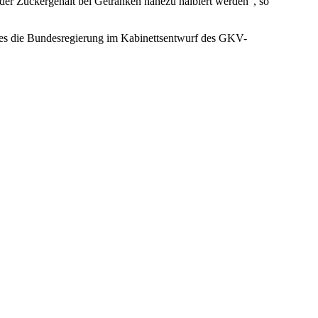
 der Zuckergehalt bei Getränken nahezu halbiert werden“, so
t es die Bundesregierung im Kabinettsentwurf des GKV-