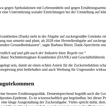
twa gegen Spekulationen mit Lebensmitteln und gegen Ernährungsarm
eine Unterstützung sozialer Einrichtungen bei der Umstellung auf kli
ankheiten (Dank) sieht in der Abgabe auf zuckergesüßte Getränke ein p
ung nun umsetzt und plant, ab 2028 eine Herstellerabgabe auf zuckerge
henden Gesundheitskassen“, sagte Barbara Bitzer, Dank-Sprecherin un
ndlich auf und gibt auch der Industrie klare Regeln vor.“
 Allianz Nichtübertragbare Krankheiten (DANK) und Geschäftsführerin
angelegt sein, damit sie einen echten Anreiz für die Zuckerreduktion sc
esregierung jetzt beibehalten und auch Werbung für Ungesundes wirks
 zugutekommen
 eine bessere Ernährungspolitik. Dementsprechend begrüßt auch die Ge
positas-Epidemie. Es ist wissenschaftlich gut begründbar, bei dieser P
ine kluge Ausgestaltung der Zuckerabgabe. Vieles spricht dafür, dem 