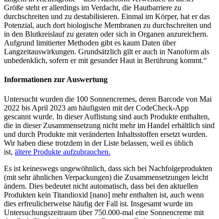
Größe steht er allerdings im Verdacht, die Hautbarriere zu
durchschreiten und zu destabilisieren. Einmal im Körper, hat er das
Potenzial, auch dort biologische Membranen zu durchschreiten und
in den Blutkreislauf zu geraten oder sich in Organen anzureichern.
Aufgrund limitierter Methoden gibt es kaum Daten über
Langzeitauswirkungen. Grundsätzlich gilt er auch in Nanoform als
unbedenklich, sofern er mit gesunder Haut in Berührung kommt.“
Informationen zur Auswertung
Untersucht wurden die 100 Sonnencremes, deren Barcode von Mai
2022 bis April 2023 am häufigsten mit der CodeCheck-App
gescannt wurde. In dieser Auflistung sind auch Produkte enthalten,
die in dieser Zusammensetzung nicht mehr im Handel erhältlich sind
und durch Produkte mit veränderten Inhaltsstoffen ersetzt wurden.
Wir haben diese trotzdem in der Liste belassen, weil es üblich
ist,
ältere Produkte aufzubrauchen.
Es ist keineswegs ungewöhnlich, dass sich bei Nachfolgeprodukten
(mit sehr ähnlichen Verpackungen) die Zusammensetzungen leicht
ändern. Dies bedeutet nicht automatisch, dass bei den aktuellen
Produkten kein Titandioxid [nano] mehr enthalten ist, auch wenn
dies erfreulicherweise häufig der Fall ist. Insgesamt wurde im
Untersuchungszeitraum über 750.000-mal eine Sonnencreme mit