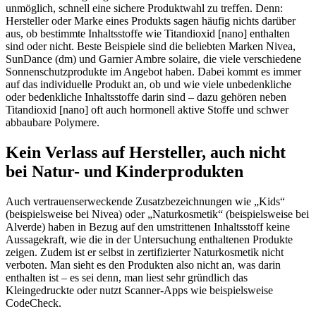
unmöglich, schnell eine sichere Produktwahl zu treffen. Denn:
Hersteller oder Marke eines Produkts sagen häufig nichts darüber
aus, ob bestimmte Inhaltsstoffe wie Titandioxid [nano] enthalten
sind oder nicht. Beste Beispiele sind die beliebten Marken Nivea,
SunDance (dm) und Garnier Ambre solaire, die viele verschiedene
Sonnenschutzprodukte im Angebot haben. Dabei kommt es immer
auf das individuelle Produkt an, ob und wie viele unbedenkliche
oder bedenkliche Inhaltsstoffe darin sind – dazu gehören neben
Titandioxid [nano] oft auch hormonell aktive Stoffe und schwer
abbaubare Polymere.
Kein Verlass auf Hersteller, auch nicht
bei Natur- und Kinderprodukten
Auch vertrauenserweckende Zusatzbezeichnungen wie „Kids“
(beispielsweise bei Nivea) oder „Naturkosmetik“ (beispielsweise bei
Alverde) haben in Bezug auf den umstrittenen Inhaltsstoff keine
Aussagekraft, wie die in der Untersuchung enthaltenen Produkte
zeigen. Zudem ist er selbst in zertifizierter Naturkosmetik nicht
verboten. Man sieht es den Produkten also nicht an, was darin
enthalten ist – es sei denn, man liest sehr gründlich das
Kleingedruckte oder nutzt Scanner-Apps wie beispielsweise
CodeCheck.