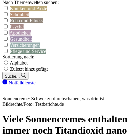
Nach Themenwelten suchen:
Kliniken und Ärzte
Schönheit
Reha und Fitness
Psyche
Apotheken
Gesundheit
Versicherungen
Pflege und Service
Sortierung nach:
Alphabet
Zuletzt hinzugefügt
Suche...
Notfalldienste
Sonnencreme: Schwer zu durchschauen, was drin ist.
Bildrechte/Foto: Testberichte.de
Viele Sonnencremes enthalten
immer noch Titandioxid nano