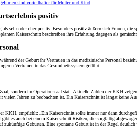
ngeburten sind vorteilhafter für Mutter und Kind
rtserlebnis positiv
als sehr oder eher positiv. Besonders positiv äußern sich Frauen, die 
lanten Kaiserschnitt beschreiben ihre Erfahrung dagegen als gemischt 
rsonal
n während der Geburt ihr Vertrauen in das medizinische Personal bezie
ingeren Vertrauen in das Gesundheitssystem geführt.
?
saal, sondern im Operationssaal statt. Aktuelle Zahlen der KKH zeigen
it vielen Jahren zu beobachten ist. Ein Kaiserschnitt ist längst keine A
der KKH, empfiehlt: „Ein Kaiserschnitt sollte immer nur dann durchgef
f gibt es auch bei einem Kaiserschnitt Risiken, die sorgfältig abgewog
zukünftige Geburten. Eine spontane Geburt ist in der Regel deutlich w