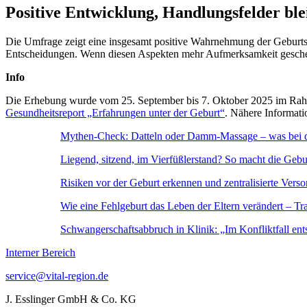
Positive Entwicklung, Handlungsfelder ble
Die Umfrage zeigt eine insgesamt positive Wahrnehmung der Geburtsh
Entscheidungen. Wenn diesen Aspekten mehr Aufmerksamkeit geschenkt
Info
Die Erhebung wurde vom 25. September bis 7. Oktober 2025 im Rahme
Gesundheitsreport „Erfahrungen unter der Geburt“
. Nähere Informat
Mythen-Check: Datteln oder Damm-Massage – was bei der
Liegend, sitzend, im Vierfüßlerstand? So macht die Gebu
Risiken vor der Geburt erkennen und zentralisierte Ver
Wie eine Fehlgeburt das Leben der Eltern verändert – Tra
Schwangerschaftsabbruch in Klinik: „Im Konfliktfall ent
Interner Bereich
service@vital-region.de
J. Esslinger GmbH & Co. KG