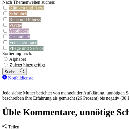
Nach Themenwelten suchen:
Kliniken und Ärzte
Schönheit
Reha und Fitness
Psyche
Apotheken
Gesundheit
Versicherungen
Pflege und Service
Sortierung nach:
Alphabet
Zuletzt hinzugefügt
Suche...
Notfalldienste
Jede siebte Mutter berichtet von mangelnder Aufklärung, unnötigen 
beschreiben ihre Erfahrung als gemischt (26 Prozent) bis negativ (38 
Üble Kommentare, unnötige Sch
Teilen