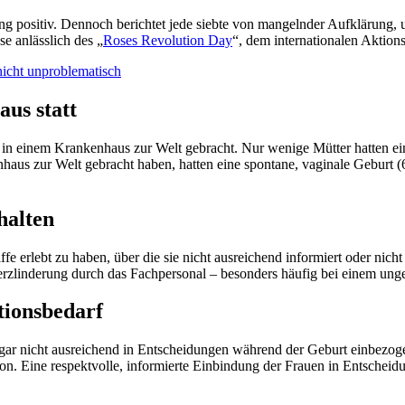
ng positiv. Dennoch berichtet jede siebte von mangelnder Aufklärung,
e anlässlich des „
Roses Revolution Day
“, dem internationalen Aktion
nicht unproblematisch
us statt
d in einem Krankenhaus zur Welt gebracht. Nur wenige Mütter hatten ei
haus zur Welt gebracht haben, hatten eine spontane, vaginale Geburt (68
halten
ffe erlebt zu haben, über die sie nicht ausreichend informiert oder ni
nderung durch das Fachpersonal – besonders häufig bei einem ungepl
tionsbedarf
er gar nicht ausreichend in Entscheidungen während der Geburt einbezoge
Eine respektvolle, informierte Einbindung der Frauen in Entscheidung