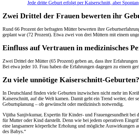
Jede dritte Geburt erfolgt per Kaiserschnitt, aber Sponta
Zwei Drittel der Frauen bewerten ihr Gebu
Rund 66 Prozent der befragten Mütter bewerten ihre Geburtserfahrung 
geplant war (72 Prozent). Etwa zwei von drei Müttern mit einem ungep
Einfluss auf Vertrauen in medizinisches Pe
Zwei Drittel der Mütter (65 Prozent) geben an, dass ihre Erfahrunge
Bei etwa jeder 10. Frau haben die Erfahrungen dagegen zu einem ger
Zu viele unnötige Kaiserschnitt-Geburten
In Deutschland finden viele Geburten inzwischen nicht mehr im Kreiß
Kaiserschnitt, auf die Welt kamen. Damit geht ein Trend weiter, der se
Geburtsplanung – ob gewünscht oder medizinisch notwendig.
Vijitha Sanjivkumar, Expertin für Kinder- und Frauengesundheit bei 
für Mutter oder Kind darstellt. Denn wie bei jedem operativen Eingrif
eine langsamere körperliche Erholung und mögliche Auswirkungen auf 
des Babys.“