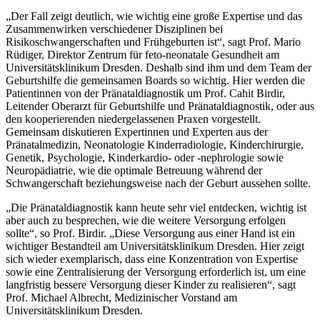
„Der Fall zeigt deutlich, wie wichtig eine große Expertise und das
Zusammenwirken verschiedener Disziplinen bei
Risikoschwangerschaften und Frühgeburten ist“, sagt Prof. Mario
Rüdiger, Direktor Zentrum für feto-neonatale Gesundheit am
Universitätsklinikum Dresden. Deshalb sind ihm und dem Team der
Geburtshilfe die gemeinsamen Boards so wichtig. Hier werden die
Patientinnen von der Pränataldiagnostik um Prof. Cahit Birdir,
Leitender Oberarzt für Geburtshilfe und Pränataldiagnostik, oder aus
den kooperierenden niedergelassenen Praxen vorgestellt.
Gemeinsam diskutieren Expertinnen und Experten aus der
Pränatalmedizin, Neonatologie Kinderradiologie, Kinderchirurgie,
Genetik, Psychologie, Kinderkardio- oder -nephrologie sowie
Neuropädiatrie, wie die optimale Betreuung während der
Schwangerschaft beziehungsweise nach der Geburt aussehen sollte.
„Die Pränataldiagnostik kann heute sehr viel entdecken, wichtig ist
aber auch zu besprechen, wie die weitere Versorgung erfolgen
sollte“, so Prof. Birdir. „Diese Versorgung aus einer Hand ist ein
wichtiger Bestandteil am Universitätsklinikum Dresden. Hier zeigt
sich wieder exemplarisch, dass eine Konzentration von Expertise
sowie eine Zentralisierung der Versorgung erforderlich ist, um eine
langfristig bessere Versorgung dieser Kinder zu realisieren“, sagt
Prof. Michael Albrecht, Medizinischer Vorstand am
Universitätsklinikum Dresden.