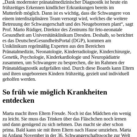
„Dank modernster pränatalmedizinischer Diagnostik ist heute ein
frühzeitiges Erkennen kindlicher Erkrankungen bereits im
Mutterleib möglich. Dann ist es wichtig, dass die Schwangere von
einem interdisziplinären Team versorgt wird, welches die weitere
Betreuung der Schwangerschaft und des Neugeborenen plant“, sagt
Prof. Mario Rüdiger, Direktor des Zentrums für feto-neonatale
Gesundheit am Universitätsklinikum Dresden. Deshalb, so berichtet
es das DeutschesGesundheitsPortal (DGP), kommen am
Uniklinikum regelmäßig Experten aus den Bereichen
Pränatalmedizin, Neonatologie, Kinderradiologie, Kinderchirurgie,
Genetik, Psychologie, Kinderkardiologie und Neuropädiatrie
zusammen, um Schwangere zu besprechen, die im Rahmen der
Pränataldiagnostik aufgefallen sind. Durch diese Boards kann Eltern
und ihren ungeborenen Kindern frühzeitig, gezielt und individuell
geholfen werden.
So früh wie möglich Krankheiten
entdecken
Marta macht ihren Eltern Freude. Noch ist das Mädchen ein wenig
zu leicht. Sie muss das Trinken über das Fläschchen noch lernen
und dann genügend zu sich nehmen. Das macht sie aber schon
prima. Bald kann sie mit ihren Eltern nach Hause umziehen. Marta
ist Anfang November in der 36. Schwangerschaftswoche zur Welt