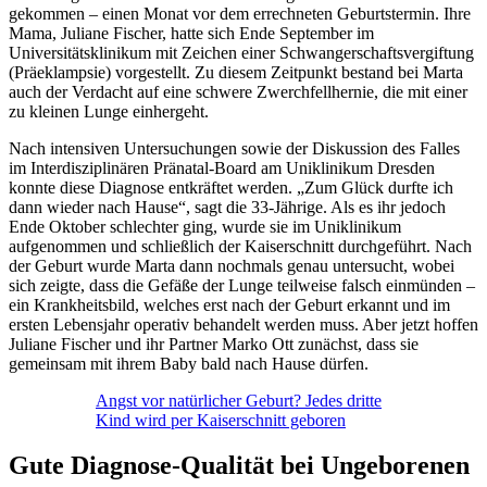
gekommen – einen Monat vor dem errechneten Geburtstermin. Ihre
Mama, Juliane Fischer, hatte sich Ende September im
Universitätsklinikum mit Zeichen einer Schwangerschaftsvergiftung
(Präeklampsie) vorgestellt. Zu diesem Zeitpunkt bestand bei Marta
auch der Verdacht auf eine schwere Zwerchfellhernie, die mit einer
zu kleinen Lunge einhergeht.
Nach intensiven Untersuchungen sowie der Diskussion des Falles
im Interdisziplinären Pränatal-Board am Uniklinikum Dresden
konnte diese Diagnose entkräftet werden. „Zum Glück durfte ich
dann wieder nach Hause“, sagt die 33-Jährige. Als es ihr jedoch
Ende Oktober schlechter ging, wurde sie im Uniklinikum
aufgenommen und schließlich der Kaiserschnitt durchgeführt. Nach
der Geburt wurde Marta dann nochmals genau untersucht, wobei
sich zeigte, dass die Gefäße der Lunge teilweise falsch einmünden –
ein Krankheitsbild, welches erst nach der Geburt erkannt und im
ersten Lebensjahr operativ behandelt werden muss. Aber jetzt hoffen
Juliane Fischer und ihr Partner Marko Ott zunächst, dass sie
gemeinsam mit ihrem Baby bald nach Hause dürfen.
Angst vor natürlicher Geburt? Jedes dritte
Kind wird per Kaiserschnitt geboren
Gute Diagnose-Qualität bei Ungeborenen