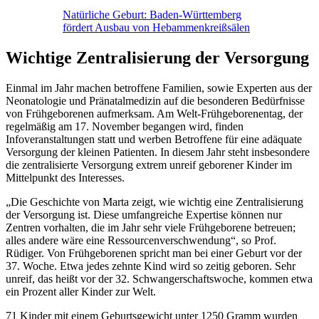
Natürliche Geburt: Baden-Württemberg
fördert Ausbau von Hebammenkreißsälen
Wichtige Zentralisierung der Versorgung
Einmal im Jahr machen betroffene Familien, sowie Experten aus der
Neonatologie und Pränatalmedizin auf die besonderen Bedürfnisse
von Frühgeborenen aufmerksam. Am Welt-Frühgeborenentag, der
regelmäßig am 17. November begangen wird, finden
Infoveranstaltungen statt und werben Betroffene für eine adäquate
Versorgung der kleinen Patienten. In diesem Jahr steht insbesondere
die zentralisierte Versorgung extrem unreif geborener Kinder im
Mittelpunkt des Interesses.
„Die Geschichte von Marta zeigt, wie wichtig eine Zentralisierung
der Versorgung ist. Diese umfangreiche Expertise können nur
Zentren vorhalten, die im Jahr sehr viele Frühgeborene betreuen;
alles andere wäre eine Ressourcenverschwendung“, so Prof.
Rüdiger. Von Frühgeborenen spricht man bei einer Geburt vor der
37. Woche. Etwa jedes zehnte Kind wird so zeitig geboren. Sehr
unreif, das heißt vor der 32. Schwangerschaftswoche, kommen etwa
ein Prozent aller Kinder zur Welt.
71 Kinder mit einem Geburtsgewicht unter 1250 Gramm wurden