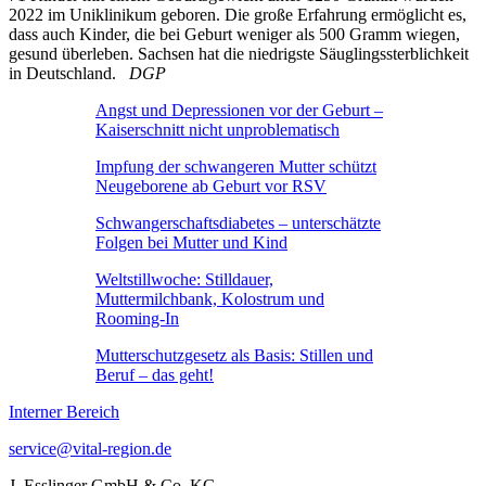
2022 im Uniklinikum geboren. Die große Erfahrung ermöglicht es,
dass auch Kinder, die bei Geburt weniger als 500 Gramm wiegen,
gesund überleben. Sachsen hat die niedrigste Säuglingssterblichkeit
in Deutschland.
DGP
Angst und Depressionen vor der Geburt –
Kaiserschnitt nicht unproblematisch
Impfung der schwangeren Mutter schützt
Neugeborene ab Geburt vor RSV
Schwangerschaftsdiabetes – unterschätzte
Folgen bei Mutter und Kind
Weltstillwoche: Stilldauer,
Muttermilchbank, Kolostrum und
Rooming-In
Mutterschutzgesetz als Basis: Stillen und
Beruf – das geht!
Interner Bereich
service@vital-region.de
J. Esslinger GmbH & Co. KG