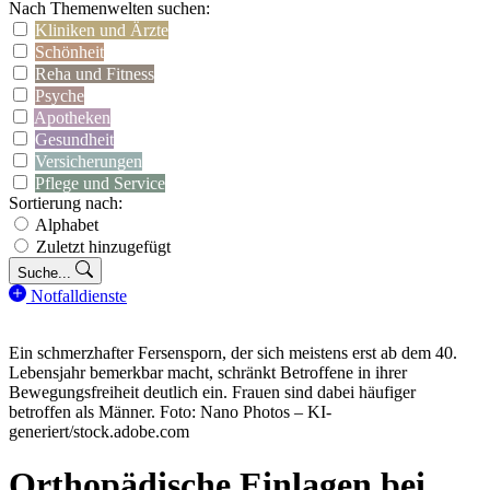
Nach Themenwelten suchen:
Kliniken und Ärzte
Schönheit
Reha und Fitness
Psyche
Apotheken
Gesundheit
Versicherungen
Pflege und Service
Sortierung nach:
Alphabet
Zuletzt hinzugefügt
Suche...
Notfalldienste
Ein schmerzhafter Fersensporn, der sich meistens erst ab dem 40.
Lebensjahr bemerkbar macht, schränkt Betroffene in ihrer
Bewegungsfreiheit deutlich ein. Frauen sind dabei häufiger
betroffen als Männer. Foto: Nano Photos – KI-
generiert/stock.adobe.com
Orthopädische Einlagen bei