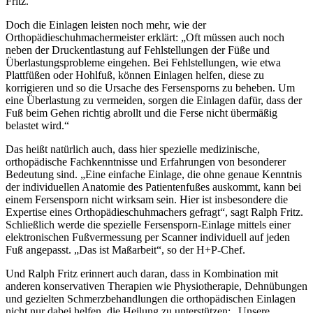
Fritz.
Doch die Einlagen leisten noch mehr, wie der
Orthopädieschuhmachermeister erklärt: „Oft müssen auch noch
neben der Druckentlastung auf Fehlstellungen der Füße und
Überlastungsprobleme eingehen. Bei Fehlstellungen, wie etwa
Plattfüßen oder Hohlfuß, können Einlagen helfen, diese zu
korrigieren und so die Ursache des Fersensporns zu beheben. Um
eine Überlastung zu vermeiden, sorgen die Einlagen dafür, dass der
Fuß beim Gehen richtig abrollt und die Ferse nicht übermäßig
belastet wird.“
Das heißt natürlich auch, dass hier spezielle medizinische,
orthopädische Fachkenntnisse und Erfahrungen von besonderer
Bedeutung sind. „Eine einfache Einlage, die ohne genaue Kenntnis
der individuellen Anatomie des Patientenfußes auskommt, kann bei
einem Fersensporn nicht wirksam sein. Hier ist insbesondere die
Expertise eines Orthopädieschuhmachers gefragt“, sagt Ralph Fritz.
Schließlich werde die spezielle Fersensporn-Einlage mittels einer
elektronischen Fußvermessung per Scanner individuell auf jeden
Fuß angepasst. „Das ist Maßarbeit“, so der H+P-Chef.
Und Ralph Fritz erinnert auch daran, dass in Kombination mit
anderen konservativen Therapien wie Physiotherapie, Dehnübungen
und gezielten Schmerzbehandlungen die orthopädischen Einlagen
nicht nur dabei helfen, die Heilung zu unterstützen: „Unsere