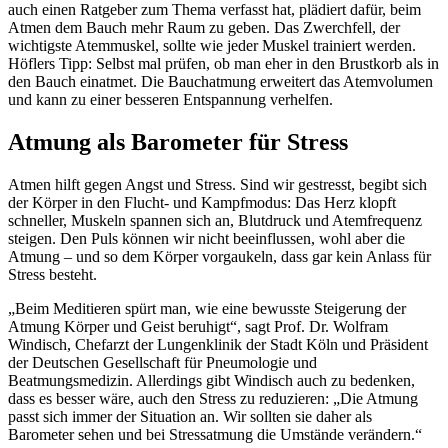
auch einen Ratgeber zum Thema verfasst hat, plädiert dafür, beim
Atmen dem Bauch mehr Raum zu geben. Das Zwerchfell, der
wichtigste Atemmuskel, sollte wie jeder Muskel trainiert werden.
Höflers Tipp: Selbst mal prüfen, ob man eher in den Brustkorb als in
den Bauch einatmet. Die Bauchatmung erweitert das Atemvolumen
und kann zu einer besseren Entspannung verhelfen.
Atmung als Barometer für Stress
Atmen hilft gegen Angst und Stress. Sind wir gestresst, begibt sich
der Körper in den Flucht- und Kampfmodus: Das Herz klopft
schneller, Muskeln spannen sich an, Blutdruck und Atemfrequenz
steigen. Den Puls können wir nicht beeinflussen, wohl aber die
Atmung – und so dem Körper vorgaukeln, dass gar kein Anlass für
Stress besteht.
„Beim Meditieren spürt man, wie eine bewusste Steigerung der
Atmung Körper und Geist beruhigt“, sagt Prof. Dr. Wolfram
Windisch, Chefarzt der Lungenklinik der Stadt Köln und Präsident
der Deutschen Gesellschaft für Pneumologie und
Beatmungsmedizin. Allerdings gibt Windisch auch zu bedenken,
dass es besser wäre, auch den Stress zu reduzieren: „Die Atmung
passt sich immer der Situation an. Wir sollten sie daher als
Barometer sehen und bei Stressatmung die Umstände verändern.“