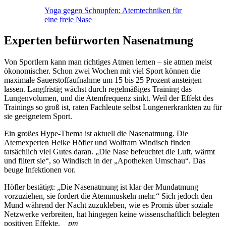
Yoga gegen Schnupfen: Atemtechniken für
eine freie Nase
Experten befürworten Nasenatmung
Von Sportlern kann man richtiges Atmen lernen – sie atmen meist
ökonomischer. Schon zwei Wochen mit viel Sport können die
maximale Sauerstoffaufnahme um 15 bis 25 Prozent ansteigen
lassen. Langfristig wächst durch regelmäßiges Training das
Lungenvolumen, und die Atemfrequenz sinkt. Weil der Effekt des
Trainings so groß ist, raten Fachleute selbst Lungenerkrankten zu für
sie geeignetem Sport.
Ein großes Hype-Thema ist aktuell die Nasenatmung. Die
Atemexperten Heike Höfler und Wolfram Windisch finden
tatsächlich viel Gutes daran. „Die Nase befeuchtet die Luft, wärmt
und filtert sie“, so Windisch in der „Apotheken Umschau“. Das
beuge Infektionen vor.
Höfler bestätigt: „Die Nasenatmung ist klar der Mundatmung
vorzuziehen, sie fordert die Atemmuskeln mehr.“ Sich jedoch den
Mund während der Nacht zuzukleben, wie es Promis über soziale
Netzwerke verbreiten, hat hingegen keine wissenschaftlich belegten
positiven Effekte.
pm