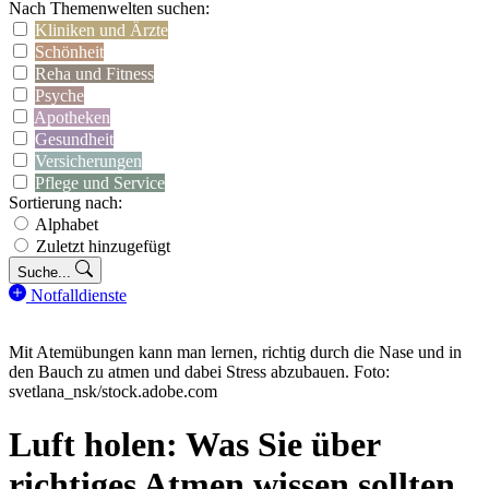
Nach Themenwelten suchen:
Kliniken und Ärzte
Schönheit
Reha und Fitness
Psyche
Apotheken
Gesundheit
Versicherungen
Pflege und Service
Sortierung nach:
Alphabet
Zuletzt hinzugefügt
Suche...
Notfalldienste
Mit Atemübungen kann man lernen, richtig durch die Nase und in
den Bauch zu atmen und dabei Stress abzubauen. Foto:
svetlana_nsk/stock.adobe.com
Luft holen: Was Sie über
richtiges Atmen wissen sollten