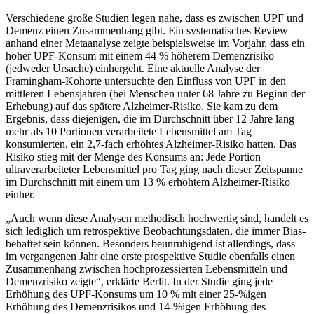
Verschiedene große Studien legen nahe, dass es zwischen UPF und
Demenz einen Zusammenhang gibt. Ein systematisches Review
anhand einer Metaanalyse zeigte beispielsweise im Vorjahr, dass ein
hoher UPF-Konsum mit einem 44 % höherem Demenzrisiko
(jedweder Ursache) einhergeht. Eine aktuelle Analyse der
Framingham-Kohorte untersuchte den Einfluss von UPF in den
mittleren Lebensjahren (bei Menschen unter 68 Jahre zu Beginn der
Erhebung) auf das spätere Alzheimer-Risiko. Sie kam zu dem
Ergebnis, dass diejenigen, die im Durchschnitt über 12 Jahre lang
mehr als 10 Portionen verarbeitete Lebensmittel am Tag
konsumierten, ein 2,7-fach erhöhtes Alzheimer-Risiko hatten. Das
Risiko stieg mit der Menge des Konsums an: Jede Portion
ultraverarbeiteter Lebensmittel pro Tag ging nach dieser Zeitspanne
im Durchschnitt mit einem um 13 % erhöhtem Alzheimer-Risiko
einher.
„Auch wenn diese Analysen methodisch hochwertig sind, handelt es
sich lediglich um retrospektive Beobachtungsdaten, die immer Bias-
behaftet sein können. Besonders beunruhigend ist allerdings, dass
im vergangenen Jahr eine erste prospektive Studie ebenfalls einen
Zusammenhang zwischen hochprozessierten Lebensmitteln und
Demenzrisiko zeigte“, erklärte Berlit. In der Studie ging jede
Erhöhung des UPF-Konsums um 10 % mit einer 25-%igen
Erhöhung des Demenzrisikos und 14-%igen Erhöhung des