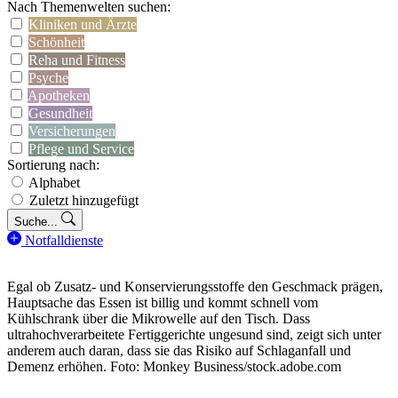
Nach Themenwelten suchen:
Kliniken und Ärzte
Schönheit
Reha und Fitness
Psyche
Apotheken
Gesundheit
Versicherungen
Pflege und Service
Sortierung nach:
Alphabet
Zuletzt hinzugefügt
Suche...
Notfalldienste
Egal ob Zusatz- und Konservierungsstoffe den Geschmack prägen,
Hauptsache das Essen ist billig und kommt schnell vom
Kühlschrank über die Mikrowelle auf den Tisch. Dass
ultrahochverarbeitete Fertiggerichte ungesund sind, zeigt sich unter
anderem auch daran, dass sie das Risiko auf Schlaganfall und
Demenz erhöhen. Foto: Monkey Business/stock.adobe.com