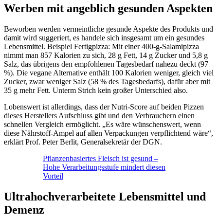
Werben mit angeblich gesunden Aspekten
Beworben werden vermeintliche gesunde Aspekte des Produkts und
damit wird suggeriert, es handele sich insgesamt um ein gesundes
Lebensmittel. Beispiel Fertigpizza: Mit einer 400-g-Salamipizza
nimmt man 857 Kalorien zu sich, 28 g Fett, 14 g Zucker und 5,8 g
Salz, das übrigens den empfohlenen Tagesbedarf nahezu deckt (97
%). Die vegane Alternative enthält 100 Kalorien weniger, gleich viel
Zucker, zwar weniger Salz (58 % des Tagesbedarfs), dafür aber mit
35 g mehr Fett. Unterm Strich kein großer Unterschied also.
Lobenswert ist allerdings, dass der Nutri-Score auf beiden Pizzen
dieses Herstellers Aufschluss gibt und den Verbrauchern einen
schnellen Vergleich ermöglicht. „Es wäre wünschenswert, wenn
diese Nährstoff-Ampel auf allen Verpackungen verpflichtend wäre“,
erklärt Prof. Peter Berlit, Generalsekretär der DGN.
Pflanzenbasiertes Fleisch ist gesund –
Hohe Verarbeitungsstufe mindert diesen
Vorteil
Ultrahochverarbeitete Lebensmittel und
Demenz