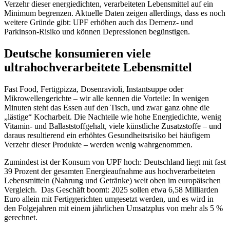
Verzehr dieser energiedichten, verarbeiteten Lebensmittel auf ein
Minimum begrenzen. Aktuelle Daten zeigen allerdings, dass es noch
weitere Gründe gibt: UPF erhöhen auch das Demenz- und
Parkinson-Risiko und können Depressionen begünstigen.
Deutsche konsumieren viele
ultrahochverarbeitete Lebensmittel
Fast Food, Fertigpizza, Dosenravioli, Instantsuppe oder
Mikrowellengerichte – wir alle kennen die Vorteile: In wenigen
Minuten steht das Essen auf den Tisch, und zwar ganz ohne die
„lästige“ Kocharbeit. Die Nachteile wie hohe Energiedichte, wenig
Vitamin- und Ballaststoffgehalt, viele künstliche Zusatzstoffe – und
daraus resultierend ein erhöhtes Gesundheitsrisiko bei häufigem
Verzehr dieser Produkte – werden wenig wahrgenommen.
Zumindest ist der Konsum von UPF hoch: Deutschland liegt mit fast
39 Prozent der gesamten Energieaufnahme aus hochverarbeiteten
Lebensmitteln (Nahrung und Getränke) weit oben im europäischen
Vergleich. Das Geschäft boomt: 2025 sollen etwa 6,58 Milliarden
Euro allein mit Fertiggerichten umgesetzt werden, und es wird in
den Folgejahren mit einem jährlichen Umsatzplus von mehr als 5 %
gerechnet.