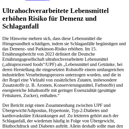
Ultrahochverarbeitete Lebensmittel
erhöhen Risiko für Demenz und
Schlaganfall
Die Hinweise mehren sich, dass diese Lebensmittel die
Hirngesundheit schädigen, indem sie Schlaganfälle begünstigen und
das Demenz- und Parkinson-Risiko erhöhen. Im 15.
Ernährungsbericht von 2023 definiert die Deutsche
Ernährungsgesellschaft ultrahochverarbeitete Lebensmittel
(„ultraprocessed foods“/UPF) als „Lebensmittel und Getränke, bei
deren Herstellung die eingesetzten Rohstoffe einem umfangreichen
industriellen Verarbeitungsprozess unterzogen wurden, und die in
der Regel eine Vielzahl von zusätzlichen Zutaten, insbesondere
Zusatzstoffe (z. B. Aromen, Konservierungsmittel, Farbstoffe) und
energiereiche Inhaltsstoffe mit geringer Essenzialität (gesättigte
Fettsäuren, Zucker), enthalten.“
Der Bericht zeigt einen Zusammenhang zwischen UPF und
Übergewicht/Adipositas, Hypertonie, Typ-2-Diabetes und
kardiovaskuläre Erkrankungen auf. Zu letzteren gehört auch der
Schlaganfall, der wiederum häufig in Folge von Übergewicht,
Bluthochdruck und Diabetes auftritt. Allein deshalb sollte man den