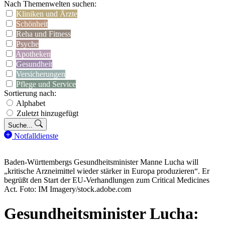
Nach Themenwelten suchen:
Kliniken und Ärzte
Schönheit
Reha und Fitness
Psyche
Apotheken
Gesundheit
Versicherungen
Pflege und Service
Sortierung nach:
Alphabet
Zuletzt hinzugefügt
Suche...
Notfalldienste
Baden-Württembergs Gesundheitsminister Manne Lucha will
„kritische Arzneimittel wieder stärker in Europa produzieren“. Er
begrüßt den Start der EU-Verhandlungen zum Critical Medicines
Act. Foto: IM Imagery/stock.adobe.com
Gesundheitsminister Lucha: