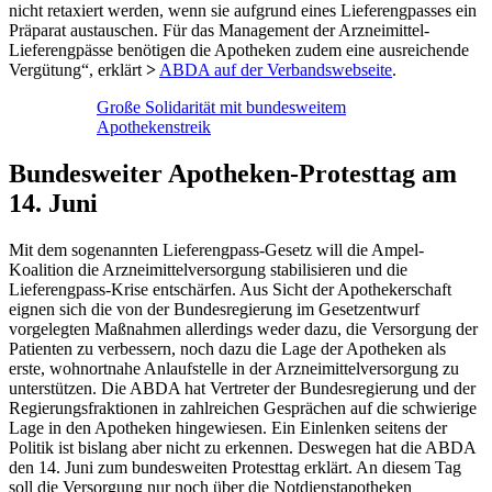
nicht retaxiert werden, wenn sie aufgrund eines Lieferengpasses ein
Präparat austauschen. Für das Management der Arzneimittel-
Lieferengpässe benötigen die Apotheken zudem eine ausreichende
Vergütung“, erklärt
>
ABDA auf der Verbandswebseite
.
Große Solidarität mit bundesweitem
Apothekenstreik
Bundesweiter Apotheken-Protesttag am
14. Juni
Mit dem sogenannten Lieferengpass-Gesetz will die Ampel-
Koalition die Arzneimittelversorgung stabilisieren und die
Lieferengpass-Krise entschärfen. Aus Sicht der Apothekerschaft
eignen sich die von der Bundesregierung im Gesetzentwurf
vorgelegten Maßnahmen allerdings weder dazu, die Versorgung der
Patienten zu verbessern, noch dazu die Lage der Apotheken als
erste, wohnortnahe Anlaufstelle in der Arzneimittelversorgung zu
unterstützen. Die ABDA hat Vertreter der Bundesregierung und der
Regierungsfraktionen in zahlreichen Gesprächen auf die schwierige
Lage in den Apotheken hingewiesen. Ein Einlenken seitens der
Politik ist bislang aber nicht zu erkennen. Deswegen hat die ABDA
den 14. Juni zum bundesweiten Protesttag erklärt. An diesem Tag
soll die Versorgung nur noch über die Notdienstapotheken