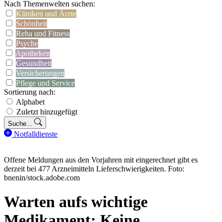
Nach Themenwelten suchen:
Kliniken und Ärzte
Schönheit
Reha und Fitness
Psyche
Apotheken
Gesundheit
Versicherungen
Pflege und Service
Sortierung nach:
Alphabet
Zuletzt hinzugefügt
Suche...
Notfalldienste
Offene Meldungen aus den Vorjahren mit eingerechnet gibt es
derzeit bei 477 Arzneimitteln Lieferschwierigkeiten. Foto:
bnenin/stock.adobe.com
Warten aufs wichtige
Medikament: Keine