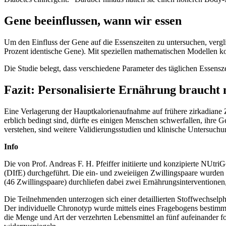
Gene beeinflussen, wann wir essen
Um den Einfluss der Gene auf die Essenszeiten zu untersuchen, vergl
Prozent identische Gene). Mit speziellen mathematischen Modellen k
Die Studie belegt, dass verschiedene Parameter des täglichen Essensz
Fazit: Personalisierte Ernährung braucht 
Eine Verlagerung der Hauptkalorienaufnahme auf frühere zirkadiane 
erblich bedingt sind, dürfte es einigen Menschen schwerfallen, ihre 
verstehen, sind weitere Validierungsstudien und klinische Untersuchu
Info
Die von Prof. Andreas F. H. Pfeiffer initiierte und konzipierte N
(DIfE) durchgeführt. Die ein- und zweieiigen Zwillingspaare wurden 
(46 Zwillingspaare) durchliefen dabei zwei Ernährungsinterventionen,
Die Teilnehmenden unterzogen sich einer detaillierten Stoffwechselp
Der individuelle Chronotyp wurde mittels eines Fragebogens bestimmt
die Menge und Art der verzehrten Lebensmittel an fünf aufeinander f