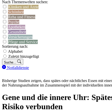
Nach Themenwelten suchen:
Kliniken und Ärzte
Schönheit
Reha und Fitness
Psyche
Apotheken
Gesundheit
Versicherungen
Pflege und Service
Sortierung nach:
Alphabet
Zuletzt hinzugefügt
Suche...
Notfalldienste
Bisherige Studien zeigen, dass spätes oder nächtliches Essen mit ei
der Nahrungsaufnahme im Zusammenspiel mit der individuellen inner
Gene und die innere Uhr: Spätes
Risiko verbunden