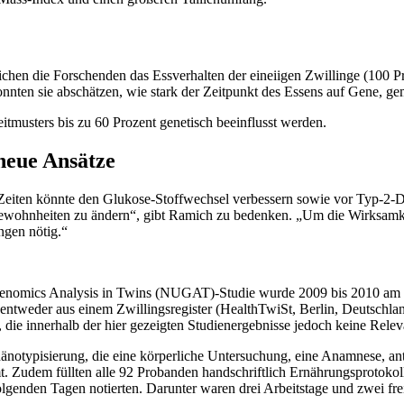
ichen die Forschenden das Essverhalten der eineiigen Zwillinge (100 P
onnten sie abschätzen, wie stark der Zeitpunkt des Essens auf Gene, 
eitmusters bis zu 60 Prozent genetisch beeinflusst werden.
neue Ansätze
Zeiten könnte den Glukose-Stoffwechsel verbessern sowie vor Typ-2-Di
Gewohnheiten zu ändern“, gibt Ramich zu bedenken. „Um die Wirksamkeit
ngen nötig.“
UtriGenomics Analysis in Twins (NUGAT)-Studie wurde 2009 bis 2010 a
entweder aus einem Zwillingsregister (HealthTwiSt, Berlin, Deutschlan
 die innerhalb der hier gezeigten Studienergebnisse jedoch keine Relev
hänotypisierung, die eine körperliche Untersuchung, eine Anamnese, a
. Zudem füllten alle 92 Probanden handschriftlich Ernährungsprotokol
olgenden Tagen notierten. Darunter waren drei Arbeitstage und zwei f