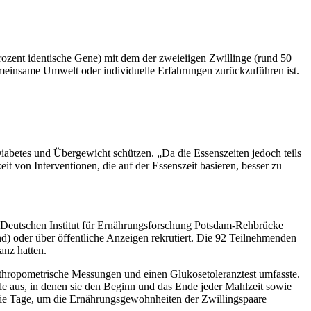
rozent identische Gene) mit dem der zweieiigen Zwillinge (rund 50
gemeinsame Umwelt oder individuelle Erfahrungen zurückzuführen ist.
abetes und Übergewicht schützen. „Da die Essenszeiten jedoch teils
 von Interventionen, die auf der Essenszeit basieren, besser zu
m Deutschen Institut für Ernährungsforschung Potsdam-Rehbrücke
d) oder über öffentliche Anzeigen rekrutiert. Die 92 Teilnehmenden
anz hatten.
nthropometrische Messungen und einen Glukosetoleranztest umfasste.
le aus, in denen sie den Beginn und das Ende jeder Mahlzeit sowie
reie Tage, um die Ernährungsgewohnheiten der Zwillingspaare