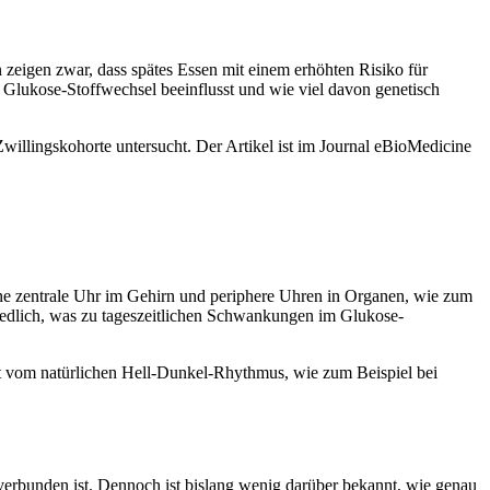
 zeigen zwar, dass spätes Essen mit einem erhöhten Risiko für
Glukose-Stoffwechsel beeinflusst und wie viel davon genetisch
illingskohorte untersucht. Der Artikel ist im Journal eBioMedicine
ine zentrale Uhr im Gehirn und periphere Uhren in Organen, wie zum
hiedlich, was zu tageszeitlichen Schwankungen im Glukose-
eit vom natürlichen Hell-Dunkel-Rhythmus, wie zum Beispiel bei
verbunden ist. Dennoch ist bislang wenig darüber bekannt, wie genau