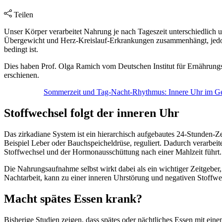
Teilen
Unser Körper verarbeitet Nahrung je nach Tageszeit unterschiedlich u
Übergewicht und Herz-Kreislauf-Erkrankungen zusammenhängt, jedoch 
bedingt ist.
Dies haben Prof. Olga Ramich vom Deutschen Institut für Ernährungs
erschienen.
Sommerzeit und Tag-Nacht-Rhythmus: Innere Uhr im Geh
Stoffwechsel folgt der inneren Uhr
Das zirkadiane System ist ein hierarchisch aufgebautes 24-Stunden-Z
Beispiel Leber oder Bauchspeicheldrüse, reguliert. Dadurch verarbei
Stoffwechsel und der Hormonausschüttung nach einer Mahlzeit führt
Die Nahrungsaufnahme selbst wirkt dabei als ein wichtiger Zeitgeber
Nachtarbeit, kann zu einer inneren Uhrstörung und negativen Stoffw
Macht spätes Essen krank?
Bisherige Studien zeigen, dass spätes oder nächtliches Essen mit ei