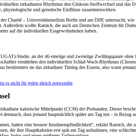
iduellen zirkadianen Rhythmus den Glukose-Stoffwechsel und das Dia
che, physiologische und genetische Einflüsse zusammenwirken.
der Charité – Universitätsmedizin Berlin und am DIfE untersucht, wi
t. Außerdem wollte Ramich, die auch am Deutschen Zentrum für Diab
eter auf die individuellen Essgewohnheiten haben.
UGAT)-Studie, an der 46 eineiige und zweieiige Zwillingspaare ohne 
chaftler ermittelten den individuellen Schlaf-Wach-Rhythmus (Chrono
aus bestimmten sie das zirkadiane Timing des Essens, also wann jemand
st es nicht für jeden gleich notwendig
hsel
r zirkadiane kalorische Mittelpunkt (CCM) der Probanden. Dieser beschr
emnach, dass jemand hauptsächlich später am Tag isst – in Bezug au
hmen, hatten eine bessere Insulinempfindlichkeit“, erklärt Ramich, di
nnen, die ihre Hauptkalorien erst spät am Tag aufnahmen, eine schlecht
-Mass-Index und einen größeren Taillenumfang.