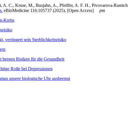
t, A. C., Kruse, M., Busjahn, A., Pfeiffer, A. F. H., Pivovarova-Ramich
s.
eBioMedicine 116:105737 (2025). [Open Access]
pm
rm-Krebs
srisiko
, verringert sein Sterblichkeitsrisiko
ern
t bergen Risiken für die Gesundheit
chtige Rolle bei Depressionen
thmus unsere biologische Uhr ausbremst