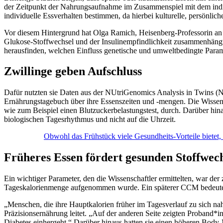
der Zeitpunkt der Nahrungsaufnahme im Zusammenspiel mit dem indiv
individuelle Essverhalten bestimmen, da hierbei kulturelle, persönli
Vor diesem Hintergrund hat Olga Ramich, Heisenberg-Professorin an 
Glukose-Stoffwechsel und der Insulinempfindlichkeit zusammenhäng
herausfinden, welchen Einfluss genetische und umweltbedingte Param
Zwillinge geben Aufschluss
Dafür nutzten sie Daten aus der NUtriGenomics Analysis in Twins (N
Ernährungstagebuch über ihre Essenszeiten und -mengen. Die Wissens
wie zum Beispiel einen Blutzuckerbelastungstest, durch. Darüber hin
biologischen Tagesrhythmus und nicht auf die Uhrzeit.
Obwohl das Frühstück viele Gesundheits-Vorteile bietet, i
Früheres Essen fördert gesunden Stoffwec
Ein wichtiger Parameter, den die Wissenschaftler ermittelten, war de
Tageskalorienmenge aufgenommen wurde. Ein späterer CCM bedeutet d
„Menschen, die ihre Hauptkalorien früher im Tagesverlauf zu sich na
Präzisionsernährung leitet. „Auf der anderen Seite zeigten Proband*i
Diabetes einhergeht.“ Darüber hinaus hatten sie einen höheren Body