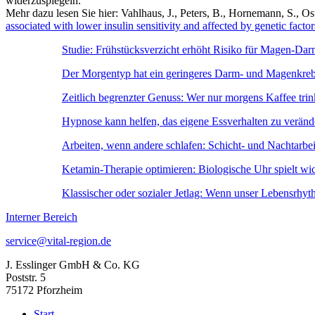
widerzuspiegeln.
Mehr dazu lesen Sie hier: Vahlhaus, J., Peters, B., Hornemann, S., Os
associated with lower insulin sensitivity and affected by genetic factor
Studie: Frühstücksverzicht erhöht Risiko für Magen-Da
Der Morgentyp hat ein geringeres Darm- und Magenkreb
Zeitlich begrenzter Genuss: Wer nur morgens Kaffee trinkt
Hypnose kann helfen, das eigene Essverhalten zu veränd
Arbeiten, wenn andere schlafen: Schicht- und Nachtarbei
Ketamin-Therapie optimieren: Biologische Uhr spielt wi
Klassischer oder sozialer Jetlag: Wenn unser Lebensrhy
Interner Bereich
service@vital-region.de
J. Esslinger GmbH & Co. KG
Poststr. 5
75172 Pforzheim
Start