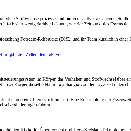
nd viele Stoffwechselprozesse sind morgens aktiver als abends. Studien
ist bisher wenig darüber bekannt, wie der Zeitpunkt des Essens den 
forschung Potsdam-Rehbrücke (DIfE) und ihr Team kürzlich in einer Zw
irn gibt den Zellen den Takt vor
eitsteuerungssystem im Körper, das Verhalten und Stoffwechsel über e
tet unser Körper dieselbe Nahrung abhängig von der Tageszeit untersc
.
, der die inneren Uhren synchronisiert. Eine Entkopplung der Essensz
echselveränderungen führen.
nem erhöhten Risiko für Übergewicht und Herz-Kreislauf-Erkrankungen 