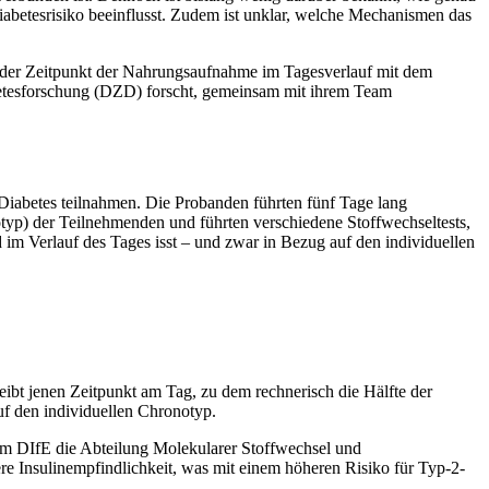
betesrisiko beeinflusst. Zudem ist unklar, welche Mechanismen das
e der Zeitpunkt der Nahrungsaufnahme im Tagesverlauf mit dem
etesforschung (DZD) forscht, gemeinsam mit ihrem Team
Diabetes teilnahmen. Die Probanden führten fünf Tage lang
typ) der Teilnehmenden und führten verschiedene Stoffwechseltests,
 im Verlauf des Tages isst – und zwar in Bezug auf den individuellen
eibt jenen Zeitpunkt am Tag, zu dem rechnerisch die Hälfte der
f den individuellen Chronotyp.
e am DIfE die Abteilung Molekularer Stoffwechsel und
ere Insulinempfindlichkeit, was mit einem höheren Risiko für Typ-2-