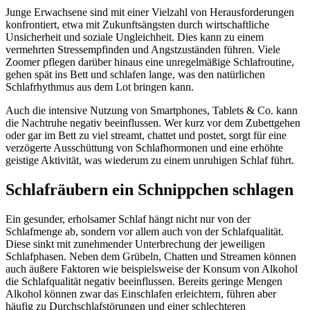
Junge Erwachsene sind mit einer Vielzahl von Herausforderungen
konfrontiert, etwa mit Zukunftsängsten durch wirtschaftliche
Unsicherheit und soziale Ungleichheit. Dies kann zu einem
vermehrten Stressempfinden und Angstzuständen führen. Viele
Zoomer pflegen darüber hinaus eine unregelmäßige Schlafroutine,
gehen spät ins Bett und schlafen lange, was den natürlichen
Schlafrhythmus aus dem Lot bringen kann.
Auch die intensive Nutzung von Smartphones, Tablets & Co. kann
die Nachtruhe negativ beeinflussen. Wer kurz vor dem Zubettgehen
oder gar im Bett zu viel streamt, chattet und postet, sorgt für eine
verzögerte Ausschüttung von Schlafhormonen und eine erhöhte
geistige Aktivität, was wiederum zu einem unruhigen Schlaf führt.
Schlafräubern ein Schnippchen schlagen
Ein gesunder, erholsamer Schlaf hängt nicht nur von der
Schlafmenge ab, sondern vor allem auch von der Schlafqualität.
Diese sinkt mit zunehmender Unterbrechung der jeweiligen
Schlafphasen. Neben dem Grübeln, Chatten und Streamen können
auch äußere Faktoren wie beispielsweise der Konsum von Alkohol
die Schlafqualität negativ beeinflussen. Bereits geringe Mengen
Alkohol können zwar das Einschlafen erleichtern, führen aber
häufig zu Durchschlafstörungen und einer schlechteren