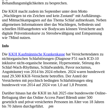
Behandlungsmöglichkeiten zu besprechen.
Die KKH macht zudem im September unter dem Motto
„Wachliegen ist ein Zeichen und kein Zustand“ mit Aufklärungs-
und Mitmachkampagnen auf das Thema Schlaf aufmerksam. Neben
allgemeinen Informationen über das Wachliegen, Selbsttests und
schnellen Hilfsangeboten wie Bodyscans können Versicherte auch
digitale Präventionskurse zu Stressbewältigung und Entspannung
wie 7Mind nutzen.
Info
Die
KKH Kaufmännische Krankenkasse
hat Versichertendaten zu
nichtorganischen Schlafstörungen (Diagnose F51 nach ICD-10
inklusive nicht-organische Insomnie, Hypersomnie, Störung des
Schlaf-Wach-Rhythmus, Schlafwandeln, Pavor nocturnus,
Angstträume) von 2014 bis 2024 erhoben. 2024 waren bundesweit
rund 29.500 KKH-Versicherte betroffen. Der Anteil der
Versicherten mit psychisch bedingten Schlafstörungen stieg
bundesweit von 2014 auf 2024 von 1,0 auf 1,8 Prozent.
Darüber hinaus hat die KKH im Juli 2025 eine bundesweite Online-
Befragung über das Online Access Panel Bilendi unter 500
gesetzlich und privat versicherten Personen im Alter von 18 Jahren
bis 70 Jahren durchgeführt.
pm