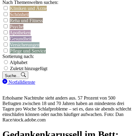
Nach Themenwelten suchen:
Kliniken und Ärzte
Schönheit
Reha und Fitness
Psyche
Apotheken
Gesundheit
Versicherungen
Pflege und Service
Sortierung nach:
Alphabet
Zuletzt hinzugefügt
Suche...
Notfalldienste
Erholsame Nachtruhe sieht anders aus. 57 Prozent von 500
Befragten zwischen 18 und 70 Jahren haben an mindestens drei
Tagen pro Woche Schlafprobleme – sei es, dass sie abends schlecht
einschlafen können oder nachts häufiger aufwachen. Foto: Dan
Race/stock.adobe.com
Gedankenkarussell im Bett: