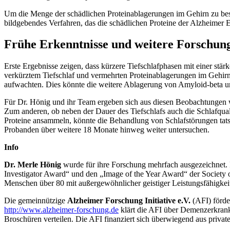
Um die Menge der schädlichen Proteinablagerungen im Gehirn zu be
bildgebendes Verfahren, das die schädlichen Proteine der Alzheimer
Frühe Erkenntnisse und weitere Forschun
Erste Ergebnisse zeigen, dass kürzere Tiefschlafphasen mit einer s
verkürztem Tiefschlaf und vermehrten Proteinablagerungen im Gehirn
aufwachten. Dies könnte die weitere Ablagerung von Amyloid-beta u
Für Dr. Hönig und ihr Team ergeben sich aus diesen Beobachtungen we
Zum anderen, ob neben der Dauer des Tiefschlafs auch die Schlafqualit
Proteine ansammeln, könnte die Behandlung von Schlafstörungen tats
Probanden über weitere 18 Monate hinweg weiter untersuchen.
Info
Dr. Merle Hönig
wurde für ihre Forschung mehrfach ausgezeichnet. F
Investigator Award“ und den „Image of the Year Award“ der Society 
Menschen über 80 mit außergewöhnlicher geistiger Leistungsfähigkeit
Die gemeinnützige
Alzheimer Forschung Initiative e.V.
(AFI) förde
http://www.alzheimer-forschung.de
klärt die AFI über Demenzerkrank
Broschüren verteilen. Die AFI finanziert sich überwiegend aus priva