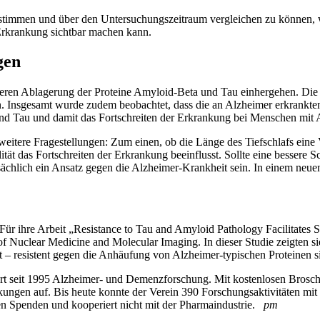
stimmen und über den Untersuchungszeitraum vergleichen zu können, w
 Erkrankung sichtbar machen kann.
gen
tärkeren Ablagerung der Proteine Amyloid-Beta und Tau einhergehen. 
. Insgesamt wurde zudem beobachtet, dass die an Alzheimer erkrankten
nd Tau und damit das Fortschreiten der Erkrankung bei Menschen mit 
itere Fragestellungen: Zum einen, ob die Länge des Tiefschlafs eine 
ät das Fortschreiten der Erkrankung beeinflusst. Sollte eine bessere Sch
ächlich ein Ansatz gegen die Alzheimer-Krankheit sein. In einem neu
ür ihre Arbeit „Resistance to Tau and Amyloid Pathology Facilitates 
of Nuclear Medicine and Molecular Imaging. In dieser Studie zeigten 
 – resistent gegen die Anhäufung von Alzheimer-typischen Proteinen s
rt seit 1995 Alzheimer- und Demenzforschung. Mit kostenlosen Brosc
ungen auf. Bis heute konnte der Verein 390 Forschungsaktivitäten mit
ten Spenden und kooperiert nicht mit der Pharmaindustrie.
pm