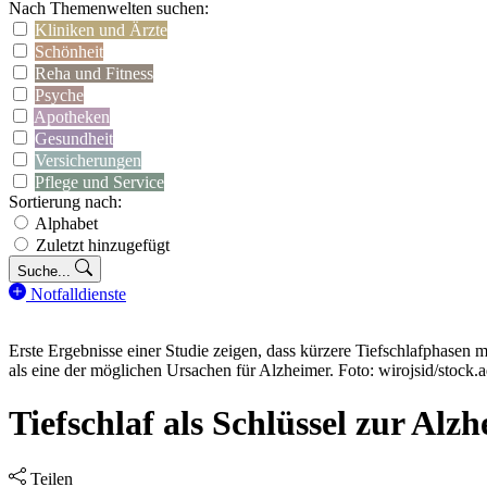
Nach Themenwelten suchen:
Kliniken und Ärzte
Schönheit
Reha und Fitness
Psyche
Apotheken
Gesundheit
Versicherungen
Pflege und Service
Sortierung nach:
Alphabet
Zuletzt hinzugefügt
Suche...
Notfalldienste
Erste Ergebnisse einer Studie zeigen, dass kürzere Tiefschlafphasen
als eine der möglichen Ursachen für Alzheimer. Foto: wirojsid/stock
Tiefschlaf als Schlüssel zur Al
Teilen