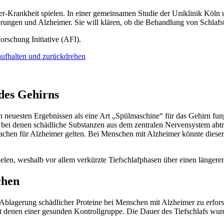
r-Krankheit spielen. In einer gemeinsamen Studie der Uniklinik Köln
ngen und Alzheimer. Sie will klären, ob die Behandlung von Schlafs
orschung Initiative (AFI).
ufhalten und zurückdrehen
 des Gehirns
ach neuesten Ergebnissen als eine Art „Spülmaschine“ für das Gehirn fu
 bei denen schädliche Substanzen aus dem zentralen Nervensystem abtr
chen für Alzheimer gelten. Bei Menschen mit Alzheimer könnte dieser 
ielen, weshalb vor allem verkürzte Tiefschlafphasen über einen längeren
chen
lagerung schädlicher Proteine bei Menschen mit Alzheimer zu erforsc
 denen einer gesunden Kontrollgruppe. Die Dauer des Tiefschlafs wurd