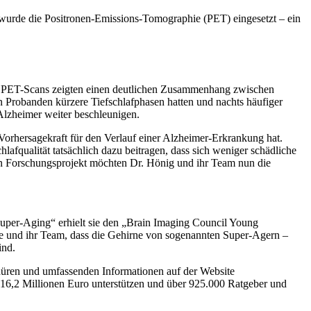
urde die Positronen-Emissions-Tomographie (PET) eingesetzt – ein
Die PET-Scans zeigten einen deutlichen Zusammenhang zwischen
 Probanden kürzere Tiefschlafphasen hatten und nachts häufiger
Alzheimer weiter beschleunigen.
Vorhersagekraft für den Verlauf einer Alzheimer-Erkrankung hat.
lafqualität tatsächlich dazu beitragen, dass sich weniger schädliche
en Forschungsprojekt möchten Dr. Hönig und ihr Team nun die
Super-Aging“ erhielt sie den „Brain Imaging Council Young
sie und ihr Team, dass die Gehirne von sogenannten Super-Agern –
ind.
hüren und umfassenden Informationen auf der Website
 16,2 Millionen Euro unterstützen und über 925.000 Ratgeber und