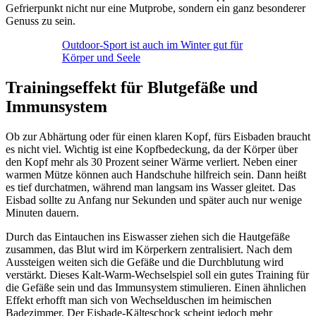
Gefrierpunkt nicht nur eine Mutprobe, sondern ein ganz besonderer
Genuss zu sein.
Outdoor-Sport ist auch im Winter gut für
Körper und Seele
Trainingseffekt für Blutgefäße und
Immunsystem
Ob zur Abhärtung oder für einen klaren Kopf, fürs Eisbaden braucht
es nicht viel. Wichtig ist eine Kopfbedeckung, da der Körper über
den Kopf mehr als 30 Prozent seiner Wärme verliert. Neben einer
warmen Mütze können auch Handschuhe hilfreich sein. Dann heißt
es tief durchatmen, während man langsam ins Wasser gleitet. Das
Eisbad sollte zu Anfang nur Sekunden und später auch nur wenige
Minuten dauern.
Durch das Eintauchen ins Eiswasser ziehen sich die Hautgefäße
zusammen, das Blut wird im Körperkern zentralisiert. Nach dem
Aussteigen weiten sich die Gefäße und die Durchblutung wird
verstärkt. Dieses Kalt-Warm-Wechselspiel soll ein gutes Training für
die Gefäße sein und das Immunsystem stimulieren. Einen ähnlichen
Effekt erhofft man sich von Wechselduschen im heimischen
Badezimmer. Der Eisbade-Kälteschock scheint jedoch mehr