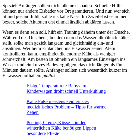
Speziell Anfänger sollten nicht alleine eisbaden. Schnelle Hilfe
können nur andere Eisbader vor Ort garantieren. Und nur, wer sich
fit und gesund fühlt, sollte ins kalte Nass. Im Zweifel ist es immer
besser, solche Aktionen erst einmal ärztlich abklären lassen.
Wenn es denn sein soll, hilft ein Training daheim unter der Dusche.
Während des Duschens, bei dem man das Wasser allmählich kälter
stellt, sollte man gezielt langsam und gleichmäßig ein- und
ausatmen. Wer beim Eintauchen ins Eiswasser seinen Atem
kontrollieren kann, empfindet die enorme Kälte als weniger
schmerzhaft. Am besten ist ohnehin ein langsames Einsteigen ins
Wasser und ein kurzes Badevergnügen, das nicht länger als fünf
Minuten dauern sollte. Anfänger sollten sich wesentlich kürzer im
Eiswasser aufhalten.
pm/tok
Eisige Temperaturen: Babys im
Kinderwagen droht schnell Unterkühlung
Kalte Füße meistens kein ernstes
medizinisches Problem – Tipps für warme
Zehen
Peeling, Creme, Küsse – in der
winterlichen Kälte benötigen Lippen
besondere Pflege