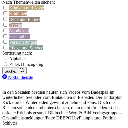
Nach Themenwelten suchen:
Kliniken und Ärzte
Schönheit
Reha und Fitness
Psyche
Apotheken
Gesundheit
Versicherungen
Pflege und Service
Sortierung nach:
Alphabet
Zuletzt hinzugefügt
Suche...
Notfalldienste
In den Sozialen Medien häufen sich Videos vom Badespaß im
winterlichen See oder vom Eintauchen in Eisbäder. Der Endorphin-
Kick durchs Winterbaden gewinnt zunehmend Fans. Doch die
Risiken sollte niemand unterschätzen, denn nicht für jeden ist das
eiskalte Erlebnis gesund. Bildrechte: Wort & Bild Verlagsgruppe –
Gesundheitsmeldungen/Foto: DEEPOLbyPlainpicture_Fredrik
Schlyter