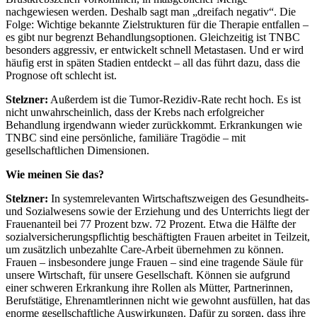
nachgewiesen werden. Deshalb sagt man „dreifach negativ“. Die
Folge: Wichtige bekannte Zielstrukturen für die Therapie entfallen –
es gibt nur begrenzt Behandlungsoptionen. Gleichzeitig ist TNBC
besonders aggressiv, er entwickelt schnell Metastasen. Und er wird
häufig erst in späten Stadien entdeckt – all das führt dazu, dass die
Prognose oft schlecht ist.
Stelzner:
Außerdem ist die Tumor-Rezidiv-Rate recht hoch. Es ist
nicht unwahrscheinlich, dass der Krebs nach erfolgreicher
Behandlung irgendwann wieder zurückkommt. Erkrankungen wie
TNBC sind eine persönliche, familiäre Tragödie – mit
gesellschaftlichen Dimensionen.
Wie meinen Sie das?
Stelzner:
In systemrelevanten Wirtschaftszweigen des Gesundheits-
und Sozialwesens sowie der Erziehung und des Unterrichts liegt der
Frauenanteil bei 77 Prozent bzw. 72 Prozent. Etwa die Hälfte der
sozialversicherungspflichtig beschäftigten Frauen arbeitet in Teilzeit,
um zusätzlich unbezahlte Care-Arbeit übernehmen zu können.
Frauen – insbesondere junge Frauen – sind eine tragende Säule für
unsere Wirtschaft, für unsere Gesellschaft. Können sie aufgrund
einer schweren Erkrankung ihre Rollen als Mütter, Partnerinnen,
Berufstätige, Ehrenamtlerinnen nicht wie gewohnt ausfüllen, hat das
enorme gesellschaftliche Auswirkungen. Dafür zu sorgen, dass ihre