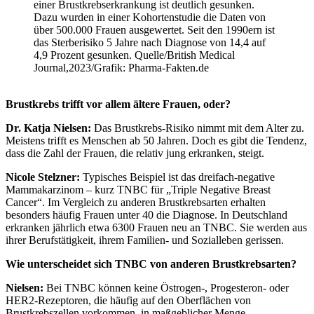
einer Brustkrebserkrankung ist deutlich gesunken.
Dazu wurden in einer Kohortenstudie die Daten von
über 500.000 Frauen ausgewertet. Seit den 1990ern ist
das Sterberisiko 5 Jahre nach Diagnose von 14,4 auf
4,9 Prozent gesunken. Quelle/British Medical
Journal,2023/Grafik: Pharma-Fakten.de
Brustkrebs trifft vor allem ältere Frauen, oder?
Dr. Katja Nielsen:
Das Brustkrebs-Risiko nimmt mit dem Alter zu.
Meistens trifft es Menschen ab 50 Jahren. Doch es gibt die Tendenz,
dass die Zahl der Frauen, die relativ jung erkranken, steigt.
Nicole Stelzner:
Typisches Beispiel ist das dreifach-negative
Mammakarzinom – kurz TNBC für „Triple Negative Breast
Cancer“. Im Vergleich zu anderen Brustkrebsarten erhalten
besonders häufig Frauen unter 40 die Diagnose. In Deutschland
erkranken jährlich etwa 6300 Frauen neu an TNBC. Sie werden aus
ihrer Berufstätigkeit, ihrem Familien- und Sozialleben gerissen.
Wie unterscheidet sich TNBC von anderen Brustkrebsarten?
Nielsen:
Bei TNBC können keine Östrogen-, Progesteron- oder
HER2-Rezeptoren, die häufig auf den Oberflächen von
Brustkrebszellen vorkommen, in maßgeblicher Menge