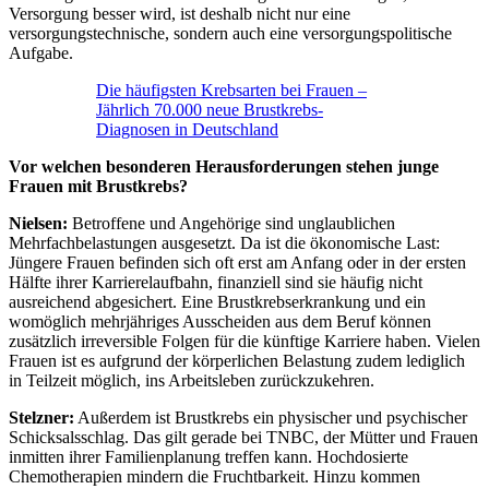
Versorgung besser wird, ist deshalb nicht nur eine
versorgungstechnische, sondern auch eine versorgungspolitische
Aufgabe.
Die häufigsten Krebsarten bei Frauen –
Jährlich 70.000 neue Brustkrebs-
Diagnosen in Deutschland
Vor welchen besonderen Herausforderungen stehen junge
Frauen mit Brustkrebs?
Nielsen:
Betroffene und Angehörige sind unglaublichen
Mehrfachbelastungen ausgesetzt. Da ist die ökonomische Last:
Jüngere Frauen befinden sich oft erst am Anfang oder in der ersten
Hälfte ihrer Karrierelaufbahn, finanziell sind sie häufig nicht
ausreichend abgesichert. Eine Brustkrebserkrankung und ein
womöglich mehrjähriges Ausscheiden aus dem Beruf können
zusätzlich irreversible Folgen für die künftige Karriere haben. Vielen
Frauen ist es aufgrund der körperlichen Belastung zudem lediglich
in Teilzeit möglich, ins Arbeitsleben zurückzukehren.
Stelzner:
Außerdem ist Brustkrebs ein physischer und psychischer
Schicksalsschlag. Das gilt gerade bei TNBC, der Mütter und Frauen
inmitten ihrer Familienplanung treffen kann. Hochdosierte
Chemotherapien mindern die Fruchtbarkeit. Hinzu kommen