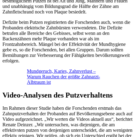
bestmöglichem Putzen ist bei Alt und Jung, Männern und Frauen
und unabhängig vom Bildungsgrad die Hälfte der Zähne am
Zahnfleischrand noch von Plaque besiedelt.
Defizite beim Putzen registrierten die Forschenden auch, wenn die
Probanden elektrische Zahnbürsten verwendeten. Die Defizite
betrafen alle Bereiche des Gebisses, selbst wenn an den
Backenzähnen mehr Plaque vorhanden war als im
Frontzahnbereich. Mängel bei der Effektivität der Mundhygiene
gebe es, so die Forschenden, bei allen Gruppen. Darum sollten
Bemühungen zur Verbesserung der Fähigkeiten bevölkerungsweit
erfolgen.
Mundgeruch, Karies, Zahnverlust –
Warum Rauchen der größte Zahnarzt-
Albtraum ist
Video-Analysen des Putzverhaltens
Im Rahmen dieser Studie haben die Forschenden erstmals das
Zahnputzverhalten der Probanden auf Bevölkerungsebene auch auf
Video aufgezeichnet. „Wir werten die Videos aktuell aus“, berichtet
Renate Deinzer. „Wir untersuchen, was diejenigen, die am
effektivsten putzen von denjenigen unterscheidet, die am wenigsten
effektiv reinigen. Wir prüfen, ob sich ein Unterschied ergibt bei der