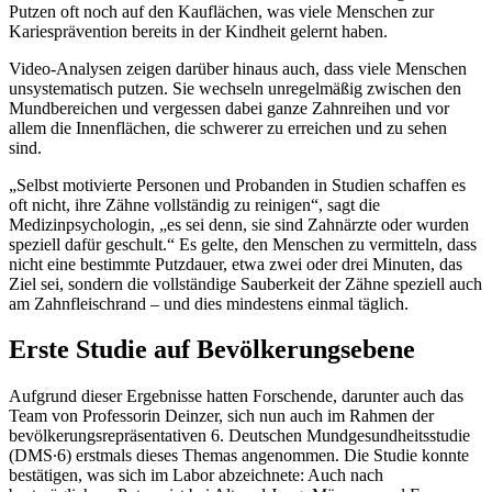
Putzen oft noch auf den Kauflächen, was viele Menschen zur
Kariesprävention bereits in der Kindheit gelernt haben.
Video-Analysen zeigen darüber hinaus auch, dass viele Menschen
unsystematisch putzen. Sie wechseln unregelmäßig zwischen den
Mundbereichen und vergessen dabei ganze Zahnreihen und vor
allem die Innenflächen, die schwerer zu erreichen und zu sehen
sind.
„Selbst motivierte Personen und Probanden in Studien schaffen es
oft nicht, ihre Zähne vollständig zu reinigen“, sagt die
Medizinpsychologin, „es sei denn, sie sind Zahnärzte oder wurden
speziell dafür geschult.“ Es gelte, den Menschen zu vermitteln, dass
nicht eine bestimmte Putzdauer, etwa zwei oder drei Minuten, das
Ziel sei, sondern die vollständige Sauberkeit der Zähne speziell auch
am Zahnfleischrand – und dies mindestens einmal täglich.
Erste Studie auf Bevölkerungsebene
Aufgrund dieser Ergebnisse hatten Forschende, darunter auch das
Team von Professorin Deinzer, sich nun auch im Rahmen der
bevölkerungsrepräsentativen 6. Deutschen Mundgesundheitsstudie
(DMS∙6) erstmals dieses Themas angenommen. Die Studie konnte
bestätigen, was sich im Labor abzeichnete: Auch nach