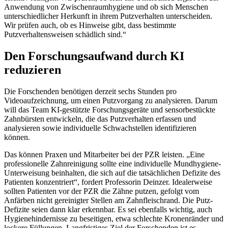
Anwendung von Zwischenraumhygiene und ob sich Menschen
unterschiedlicher Herkunft in ihrem Putzverhalten unterscheiden.
Wir prüfen auch, ob es Hinweise gibt, dass bestimmte
Putzverhaltensweisen schädlich sind.“
Den Forschungsaufwand durch KI
reduzieren
Die Forschenden benötigen derzeit sechs Stunden pro
Videoaufzeichnung, um einen Putzvorgang zu analysieren. Darum
will das Team KI-gestützte Forschungsgeräte und sensorbestückte
Zahnbürsten entwickeln, die das Putzverhalten erfassen und
analysieren sowie individuelle Schwachstellen identifizieren
können.
Das können Praxen und Mitarbeiter bei der PZR leisten. „Eine
professionelle Zahnreinigung sollte eine individuelle Mundhygiene-
Unterweisung beinhalten, die sich auf die tatsächlichen Defizite des
Patienten konzentriert“, fordert Professorin Deinzer. Idealerweise
sollten Patienten vor der PZR die Zähne putzen, gefolgt vom
Anfärben nicht gereinigter Stellen am Zahnfleischrand. Die Putz-
Defizite seien dann klar erkennbar. Es sei ebenfalls wichtig, auch
Hygienehindernisse zu beseitigen, etwa schlechte Kronenränder und
lockere Füllungen. Langfristiges Ziel der Forschenden ist es,