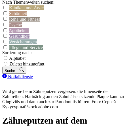
Nach Themenwelten suchen:
Kliniken und Ärzte
Schönheit
Reha und Fitness
Psyche
Apotheken
Gesundheit
Versicherungen
Pflege und Service
Sortierung nach:
Alphabet
Zuletzt hinzugefügt
Suche...
Notfalldienste
Wird gerne beim Zähneputzen vergessen: die Innenseite der
Zahnreihen. Hartnäckig an den Zahnhälsen sitzende Plaque kann zu
Gingivitis und dann auch zur Parodontitis führen. Foto: Сергей
Кучугурный/stock.adobe.com
Zähneputzen auf dem