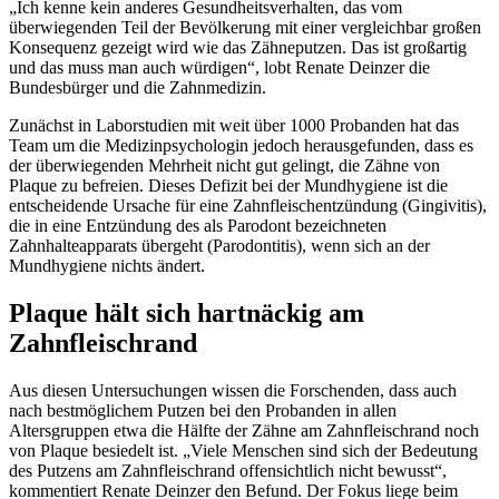
„Ich kenne kein anderes Gesundheitsverhalten, das vom
überwiegenden Teil der Bevölkerung mit einer vergleichbar großen
Konsequenz gezeigt wird wie das Zähneputzen. Das ist großartig
und das muss man auch würdigen“, lobt Renate Deinzer die
Bundesbürger und die Zahnmedizin.
Zunächst in Laborstudien mit weit über 1000 Probanden hat das
Team um die Medizinpsychologin jedoch herausgefunden, dass es
der überwiegenden Mehrheit nicht gut gelingt, die Zähne von
Plaque zu befreien. Dieses Defizit bei der Mundhygiene ist die
entscheidende Ursache für eine Zahnfleischentzündung (Gingivitis),
die in eine Entzündung des als Parodont bezeichneten
Zahnhalteapparats übergeht (Parodontitis), wenn sich an der
Mundhygiene nichts ändert.
Plaque hält sich hartnäckig am
Zahnfleischrand
Aus diesen Untersuchungen wissen die Forschenden, dass auch
nach bestmöglichem Putzen bei den Probanden in allen
Altersgruppen etwa die Hälfte der Zähne am Zahnfleischrand noch
von Plaque besiedelt ist. „Viele Menschen sind sich der Bedeutung
des Putzens am Zahnfleischrand offensichtlich nicht bewusst“,
kommentiert Renate Deinzer den Befund. Der Fokus liege beim