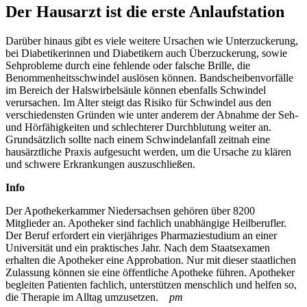
Der Hausarzt ist die erste Anlaufstation
Darüber hinaus gibt es viele weitere Ursachen wie Unterzuckerung,
bei Diabetikerinnen und Diabetikern auch Überzuckerung, sowie
Sehprobleme durch eine fehlende oder falsche Brille, die
Benommenheitsschwindel auslösen können. Bandscheibenvorfälle
im Bereich der Halswirbelsäule können ebenfalls Schwindel
verursachen. Im Alter steigt das Risiko für Schwindel aus den
verschiedensten Gründen wie unter anderem der Abnahme der Seh-
und Hörfähigkeiten und schlechterer Durchblutung weiter an.
Grundsätzlich sollte nach einem Schwindelanfall zeitnah eine
hausärztliche Praxis aufgesucht werden, um die Ursache zu klären
und schwere Erkrankungen auszuschließen.
Info
Der Apothekerkammer Niedersachsen gehören über 8200
Mitglieder an. Apotheker sind fachlich unabhängige Heilberufler.
Der Beruf erfordert ein vierjähriges Pharmaziestudium an einer
Universität und ein praktisches Jahr. Nach dem Staatsexamen
erhalten die Apotheker eine Approbation. Nur mit dieser staatlichen
Zulassung können sie eine öffentliche Apotheke führen. Apotheker
begleiten Patienten fachlich, unterstützen menschlich und helfen so,
die Therapie im Alltag umzusetzen.
pm