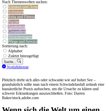
Nach Themenwelten suchen:
Kliniken und Ärzte
Schönheit
Reha und Fitness
Psyche
Apotheken
Gesundheit
Versicherungen
Pflege und Service
Sortierung nach:
Alphabet
Zuletzt hinzugefügt
Suche...
Notfalldienste
Plötzlich dreht sich alles oder schwankt wie auf hoher See –
grundsätzlich sollte man nach einem Schwindelanfall zeitnah eine
hausärztliche Praxis aufsuchen, um die Ursache zu klären und
schwere Erkrankungen auszuschließen. Foto: Darren
Baker/stock.adobe.com
Wenn sich die Welt um einen