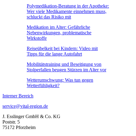
Polymedikation-Beratung in der Apotheke:
Wer viele Medikamente einnehmen muss,
schluckt das Risiko mit
Medikation im Alter: Gefährliche
Nebenwirkungen, problematische
Wirkstoffe
Reiseübelkeit bei Kindern: Video mit
Tipps für die lange Autofahrt
Mobilitätstraining und Beseitigung von
Stolperfallen beugen Stürzen im Alter vor
Wetterumschwung: Was tun gegen
Wetterfühligkeit?
Interner Bereich
service@vital-region.de
J. Esslinger GmbH & Co. KG
Poststr. 5
75172 Pforzheim