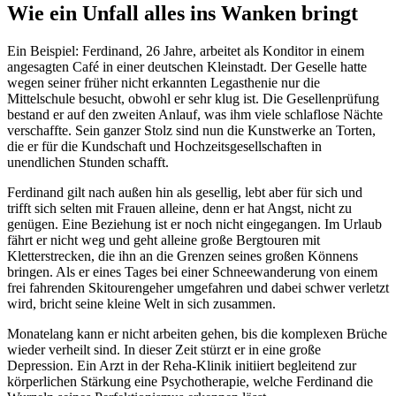
Wie ein Unfall alles ins Wanken bringt
Ein Beispiel: Ferdinand, 26 Jahre, arbeitet als Konditor in einem
angesagten Café in einer deutschen Kleinstadt. Der Geselle hatte
wegen seiner früher nicht erkannten Legasthenie nur die
Mittelschule besucht, obwohl er sehr klug ist. Die Gesellenprüfung
bestand er auf den zweiten Anlauf, was ihm viele schlaflose Nächte
verschaffte. Sein ganzer Stolz sind nun die Kunstwerke an Torten,
die er für die Kundschaft und Hochzeitsgesellschaften in
unendlichen Stunden schafft.
Ferdinand gilt nach außen hin als gesellig, lebt aber für sich und
trifft sich selten mit Frauen alleine, denn er hat Angst, nicht zu
genügen. Eine Beziehung ist er noch nicht eingegangen. Im Urlaub
fährt er nicht weg und geht alleine große Bergtouren mit
Kletterstrecken, die ihn an die Grenzen seines großen Könnens
bringen. Als er eines Tages bei einer Schneewanderung von einem
frei fahrenden Skitourengeher umgefahren und dabei schwer verletzt
wird, bricht seine kleine Welt in sich zusammen.
Monatelang kann er nicht arbeiten gehen, bis die komplexen Brüche
wieder verheilt sind. In dieser Zeit stürzt er in eine große
Depression. Ein Arzt in der Reha-Klinik initiiert begleitend zur
körperlichen Stärkung eine Psychotherapie, welche Ferdinand die