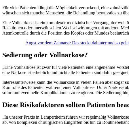
Für viele Patienten klingt die Möglichkeit verlockend, eine zahnärz
wünschen sich manche Menschen, die Behandlung bewusstlos zu übers
Eine Vollnarkose ist ein komplexer medizinischer Vorgang, der weit 
Reaktionen oder unerwünschten Wechselwirkungen mit anderen Medik
Atemkontrolle durch die Position des Kopfes oder Mundes beeinträch
Angst vor dem Zahnarzt: Das steckt dahinter und so geht
Sedierung oder Vollnarkose?
„Eine Vollnarkose ist zwar für viele Patienten eine angenehme Vorste
eine Narkose ist erheblich und nicht alle Patienten sind dafür geeign
Interessanterweise kann die Vollnarkose in vielen Fällen aber sogar 
Kontrolle des Patienten während einer Vollnarkose. Unter Narkose übe
sofort auf eventuelle Komplikationen zu reagieren. Die Sedierung hi
Diese Risikofaktoren sollten Patienten bea
„In unserer Praxis in Lampertheim führen wir regelmäßig Vollnarkos
ab, von komplexen chirurgischen Eingriffen bis hin zu Routinebehand