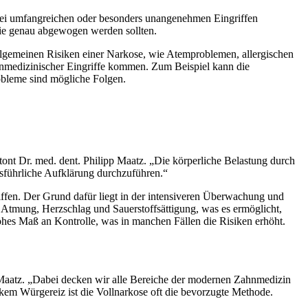
e bei umfangreichen oder besonders unangenehmen Eingriffen
ie genau abgewogen werden sollten.
allgemeinen Risiken einer Narkose, wie Atemproblemen, allergischen
medizinischer Eingriffe kommen. Zum Beispiel kann die
obleme sind mögliche Folgen.
tont Dr. med. dent. Philipp Maatz. „Die körperliche Belastung durch
ausführliche Aufklärung durchzuführen.“
riffen. Der Grund dafür liegt in der intensiveren Überwachung und
e Atmung, Herzschlag und Sauerstoffsättigung, was es ermöglicht,
hohes Maß an Kontrolle, was in manchen Fällen die Risiken erhöht.
 Maatz. „Dabei decken wir alle Bereiche der modernen Zahnmedizin
kem Würgereiz ist die Vollnarkose oft die bevorzugte Methode.