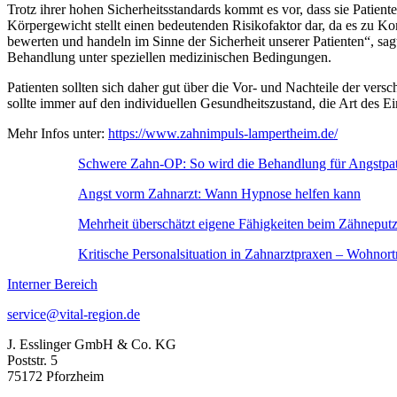
Trotz ihrer hohen Sicherheitsstandards kommt es vor, dass sie Patien
Körpergewicht stellt einen bedeutenden Risikofaktor dar, da es zu 
bewerten und handeln im Sinne der Sicherheit unserer Patienten“, sa
Behandlung unter speziellen medizinischen Bedingungen.
Patienten sollten sich daher gut über die Vor- und Nachteile der ve
sollte immer auf den individuellen Gesundheitszustand, die Art des E
Mehr Infos unter:
https://www.zahnimpuls-lampertheim.de/
Schwere Zahn-OP: So wird die Behandlung für Angstpatie
Angst vorm Zahnarzt: Wann Hypnose helfen kann
Mehrheit überschätzt eigene Fähigkeiten beim Zähnepu
Kritische Personalsituation in Zahnarztpraxen – Wohnor
Interner Bereich
service@vital-region.de
J. Esslinger GmbH & Co. KG
Poststr. 5
75172 Pforzheim