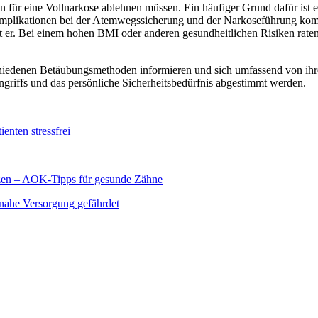
ten für eine Vollnarkose ablehnen müssen. Ein häufiger Grund dafür is
Komplikationen bei der Atemwegssicherung und der Narkoseführung komm
gt er. Bei einem hohen BMI oder anderen gesundheitlichen Risiken raten
rschiedenen Betäubungsmethoden informieren und sich umfassend von ihr
ingriffs und das persönliche Sicherheitsbedürfnis abgestimmt werden.
nten stressfrei
tzen – AOK-Tipps für gesunde Zähne
tnahe Versorgung gefährdet