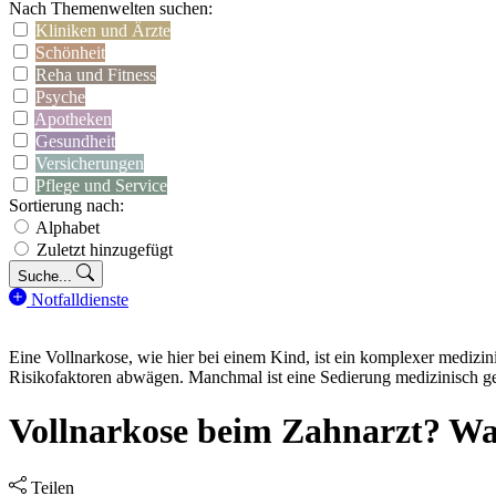
Nach Themenwelten suchen:
Kliniken und Ärzte
Schönheit
Reha und Fitness
Psyche
Apotheken
Gesundheit
Versicherungen
Pflege und Service
Sortierung nach:
Alphabet
Zuletzt hinzugefügt
Suche...
Notfalldienste
Eine Vollnarkose, wie hier bei einem Kind, ist ein komplexer medizin
Risikofaktoren abwägen. Manchmal ist eine Sedierung medizinisch ge
Vollnarkose beim Zahnarzt? Wa
Teilen