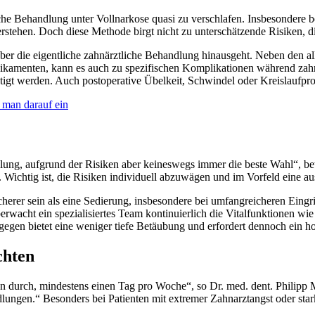
tliche Behandlung unter Vollnarkose quasi zu verschlafen. Insbesonder
tehen. Doch diese Methode birgt nicht zu unterschätzende Risiken, d
über die eigentliche zahnärztliche Behandlung hinausgeht. Neben den 
amenten, kann es auch zu spezifischen Komplikationen während zahn
tigt werden. Auch postoperative Übelkeit, Schwindel oder Kreislaufpr
 man darauf ein
llung, aufgrund der Risiken aber keineswegs immer die beste Wahl“, be
et. Wichtig ist, die Risiken individuell abzuwägen und im Vorfeld eine 
sicherer sein als eine Sedierung, insbesondere bei umfangreicheren Eing
rwacht ein spezialisiertes Team kontinuierlich die Vitalfunktionen wi
ngegen bietet eine weniger tiefe Betäubung und erfordert dennoch ein 
chten
en durch, mindestens einen Tag pro Woche“, so Dr. med. dent. Philipp
lungen.“ Besonders bei Patienten mit extremer Zahnarztangst oder star