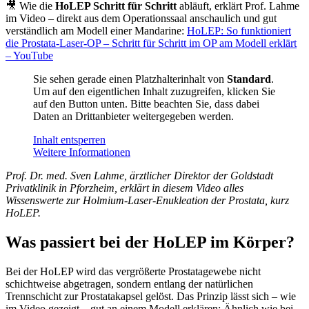
🎥 Wie die
HoLEP Schritt für Schritt
abläuft, erklärt Prof. Lahme
im Video – direkt aus dem Operationssaal anschaulich und gut
verständlich am Modell einer Mandarine:
HoLEP: So funktioniert
die Prostata-Laser-OP – Schritt für Schritt im OP am Modell erklärt
– YouTube
Sie sehen gerade einen Platzhalterinhalt von
Standard
.
Um auf den eigentlichen Inhalt zuzugreifen, klicken Sie
auf den Button unten. Bitte beachten Sie, dass dabei
Daten an Drittanbieter weitergegeben werden.
Inhalt entsperren
Weitere Informationen
Prof. Dr. med. Sven Lahme, ärztlicher Direktor der Goldstadt
Privatklinik in Pforzheim, erklärt in diesem Video alles
Wissenswerte zur Holmium-Laser-Enukleation der Prostata, kurz
HoLEP.
Was passiert bei der HoLEP im Körper?
Bei der HoLEP wird das vergrößerte Prostatagewebe nicht
schichtweise abgetragen, sondern entlang der natürlichen
Trennschicht zur Prostatakapsel gelöst. Das Prinzip lässt sich – wie
im Video gezeigt – gut an einem Modell erklären: Ähnlich wie bei