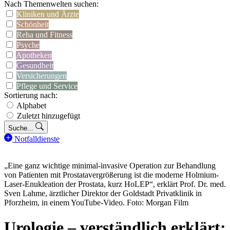
Nach Themenwelten suchen:
Kliniken und Ärzte
Schönheit
Reha und Fitness
Psyche
Apotheken
Gesundheit
Versicherungen
Pflege und Service
Sortierung nach:
Alphabet
Zuletzt hinzugefügt
Suche...
Notfalldienste
„Eine ganz wichtige minimal-invasive Operation zur Behandlung
von Patienten mit Prostatavergrößerung ist die moderne Holmium-
Laser-Enukleation der Prostata, kurz HoLEP“, erklärt Prof. Dr. med.
Sven Lahme, ärztlicher Direktor der Goldstadt Privatklinik in
Pforzheim, in einem YouTube-Video. Foto: Morgan Film
Urologie – verständlich erklärt: