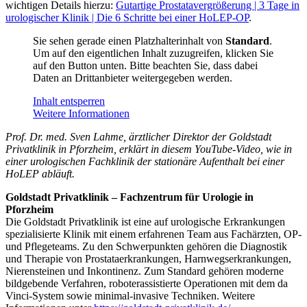
wichtigen Details hierzu:
Gutartige Prostatavergrößerung | 3 Tage in
urologischer Klinik | Die 6 Schritte bei einer HoLEP-OP
.
Sie sehen gerade einen Platzhalterinhalt von
Standard
.
Um auf den eigentlichen Inhalt zuzugreifen, klicken Sie
auf den Button unten. Bitte beachten Sie, dass dabei
Daten an Drittanbieter weitergegeben werden.
Inhalt entsperren
Weitere Informationen
Prof. Dr. med. Sven Lahme, ärztlicher Direktor der Goldstadt
Privatklinik in Pforzheim, erklärt in diesem YouTube-Video, wie in
einer urologischen Fachklinik der stationäre Aufenthalt bei einer
HoLEP abläuft.
Goldstadt Privatklinik – Fachzentrum für Urologie in
Pforzheim
Die Goldstadt Privatklinik ist eine auf urologische Erkrankungen
spezialisierte Klinik mit einem erfahrenen Team aus Fachärzten, OP-
und Pflegeteams. Zu den Schwerpunkten gehören die Diagnostik
und Therapie von Prostataerkrankungen, Harnwegserkrankungen,
Nierensteinen und Inkontinenz. Zum Standard gehören moderne
bildgebende Verfahren, roboterassistierte Operationen mit dem da
Vinci-System sowie minimal-invasive Techniken. Weitere