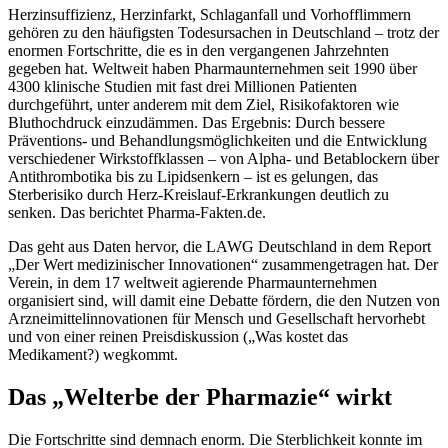
Herzinsuffizienz, Herzinfarkt, Schlaganfall und Vorhofflimmern
gehören zu den häufigsten Todesursachen in Deutschland – trotz der
enormen Fortschritte, die es in den vergangenen Jahrzehnten
gegeben hat. Weltweit haben Pharmaunternehmen seit 1990 über
4300 klinische Studien mit fast drei Millionen Patienten
durchgeführt, unter anderem mit dem Ziel, Risikofaktoren wie
Bluthochdruck einzudämmen. Das Ergebnis: Durch bessere
Präventions- und Behandlungsmöglichkeiten und die Entwicklung
verschiedener Wirkstoffklassen – von Alpha- und Betablockern über
Antithrombotika bis zu Lipidsenkern – ist es gelungen, das
Sterberisiko durch Herz-Kreislauf-Erkrankungen deutlich zu
senken. Das berichtet Pharma-Fakten.de.
Das geht aus Daten hervor, die LAWG Deutschland in dem Report
„Der Wert medizinischer Innovationen“ zusammengetragen hat. Der
Verein, in dem 17 weltweit agierende Pharmaunternehmen
organisiert sind, will damit eine Debatte fördern, die den Nutzen von
Arzneimittelinnovationen für Mensch und Gesellschaft hervorhebt
und von einer reinen Preisdiskussion („Was kostet das
Medikament?) wegkommt.
Das „Welterbe der Pharmazie“ wirkt
Die Fortschritte sind demnach enorm. Die Sterblichkeit konnte im