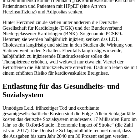
Inkretinmimetika können demnach „das kardiovaskuläre Risiko bei
Patientinnen und Patienten mit HFpEF (eine Art von
Herzinsuffizienz) und Adipositas senken.
Hinter Herzmedizin.de stehen unter anderem die Deutsche
Gesellschaft für Kardiologie (DGK) und der Bundesverband
Niedergelassener Kardiologen (BNK). So genannte PCSK9-
Hemmer, sie werden halbjährlich injiziert, senken das LDL-
Cholesterin langfristig und stellen in den Studien die Wirkung von
Statinen weit in den Schatten. Ebenfalls langfristig wirkende,
halbjährlich zu injizierende Blutdrucksenker sollen die
Therapietreue erhöhen, weil weltweit nur etwa ein Viertel der
Betroffenen die Blutdruckzielwerte erreichen. Dadurch leben sie mit
einem erhöhten Risiko für kardiovaskuläre Ereignisse.
Entlastung für das Gesundheits- und
Sozialsystem
Unnötiges Leid, frühzeitiger Tod und exorbitante
gesamtgesellschaftliche Kosten sind die Folge. Allein Schlaganfälle
kosten das deutsche Sozialsystem mindestens 17 Milliarden Euro im
Jahr, so die Oxford-Studie „Economic Impact of Stroke“ (die Zahl
ist von 2017). Die Deutsche Schlaganfallhilfe rechnet damit, dass
die Ausgaben bis zum Jahr 2040 um 30 Prozent steigen werden.