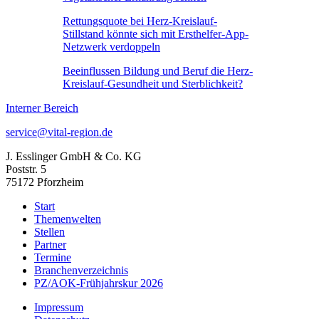
Rettungsquote bei Herz-Kreislauf-
Stillstand könnte sich mit Ersthelfer-App-
Netzwerk verdoppeln
Beeinflussen Bildung und Beruf die Herz-
Kreislauf-Gesundheit und Sterblichkeit?
Interner Bereich
service@vital-region.de
J. Esslinger GmbH & Co. KG
Poststr. 5
75172 Pforzheim
Start
Themenwelten
Stellen
Partner
Termine
Branchenverzeichnis
PZ/AOK-Frühjahrskur 2026
Impressum