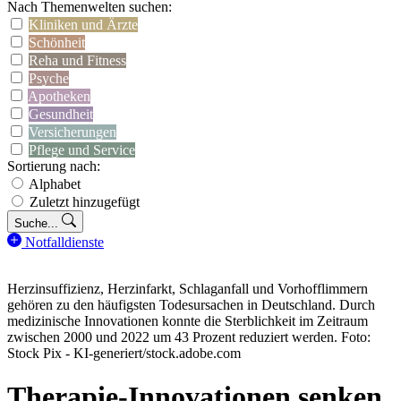
Nach Themenwelten suchen:
Kliniken und Ärzte
Schönheit
Reha und Fitness
Psyche
Apotheken
Gesundheit
Versicherungen
Pflege und Service
Sortierung nach:
Alphabet
Zuletzt hinzugefügt
Suche...
Notfalldienste
Herzinsuffizienz, Herzinfarkt, Schlaganfall und Vorhofflimmern
gehören zu den häufigsten Todesursachen in Deutschland. Durch
medizinische Innovationen konnte die Sterblichkeit im Zeitraum
zwischen 2000 und 2022 um 43 Prozent reduziert werden. Foto:
Stock Pix - KI-generiert/stock.adobe.com
Therapie-Innovationen senken