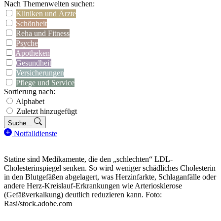
Nach Themenwelten suchen:
Kliniken und Ärzte
Schönheit
Reha und Fitness
Psyche
Apotheken
Gesundheit
Versicherungen
Pflege und Service
Sortierung nach:
Alphabet
Zuletzt hinzugefügt
Suche...
Notfalldienste
Statine sind Medikamente, die den „schlechten“ LDL-
Cholesterinspiegel senken. So wird weniger schädliches Cholesterin
in den Blutgefäßen abgelagert, was Herzinfarkte, Schlaganfälle oder
andere Herz-Kreislauf-Erkrankungen wie Arteriosklerose
(Gefäßverkalkung) deutlich reduzieren kann. Foto:
Rasi/stock.adobe.com