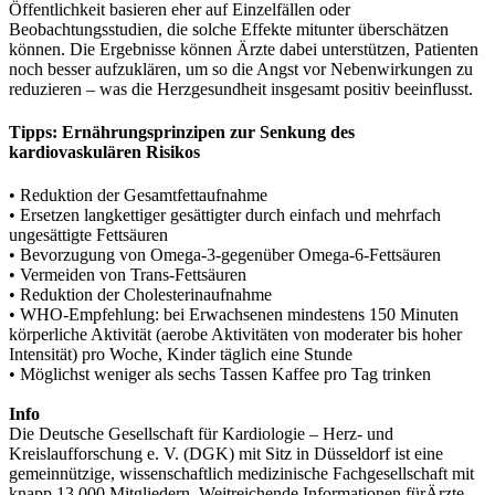
Öffentlichkeit basieren eher auf Einzelfällen oder
Beobachtungsstudien, die solche Effekte mitunter überschätzen
können. Die Ergebnisse können Ärzte dabei unterstützen, Patienten
noch besser aufzuklären, um so die Angst vor Nebenwirkungen zu
reduzieren – was die Herzgesundheit insgesamt positiv beeinflusst.
Tipps: Ernährungsprinzipen zur Senkung des
kardiovaskulären Risikos
• Reduktion der Gesamtfettaufnahme
• Ersetzen langkettiger gesättigter durch einfach und mehrfach
ungesättigte Fettsäuren
• Bevorzugung von Omega-3-gegenüber Omega-6-Fettsäuren
• Vermeiden von Trans-Fettsäuren
• Reduktion der Cholesterinaufnahme
• WHO-Empfehlung: bei Erwachsenen mindestens 150 Minuten
körperliche Aktivität (aerobe Aktivitäten von moderater bis hoher
Intensität) pro Woche, Kinder täglich eine Stunde
• Möglichst weniger als sechs Tassen Kaffee pro Tag trinken
Info
Die Deutsche Gesellschaft für Kardiologie – Herz- und
Kreislaufforschung e. V. (DGK) mit Sitz in Düsseldorf ist eine
gemeinnützige, wissenschaftlich medizinische Fachgesellschaft mit
knapp 13.000 Mitgliedern. Weitreichende Informationen fürÄrzte