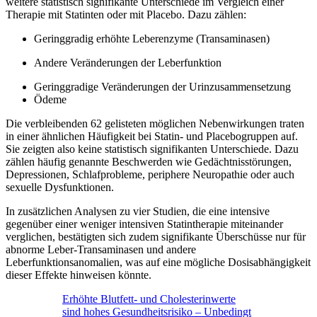
weitere statistisch signifikante Unterschiede im Vergleich einer
Therapie mit Statinten oder mit Placebo. Dazu zählen:
Geringgradig erhöhte Leberenzyme (Transaminasen)
Andere Veränderungen der Leberfunktion
Geringgradige Veränderungen der Urinzusammensetzung
Ödeme
Die verbleibenden 62 gelisteten möglichen Nebenwirkungen traten
in einer ähnlichen Häufigkeit bei Statin- und Placebogruppen auf.
Sie zeigten also keine statistisch signifikanten Unterschiede. Dazu
zählen häufig genannte Beschwerden wie Gedächtnisstörungen,
Depressionen, Schlafprobleme, periphere Neuropathie oder auch
sexuelle Dysfunktionen.
In zusätzlichen Analysen zu vier Studien, die eine intensive
gegenüber einer weniger intensiven Statintherapie miteinander
verglichen, bestätigten sich zudem signifikante Überschüsse nur für
abnorme Leber-Transaminasen und andere
Leberfunktionsanomalien, was auf eine mögliche Dosisabhängigkeit
dieser Effekte hinweisen könnte.
Erhöhte Blutfett- und Cholesterinwerte
sind hohes Gesundheitsrisiko – Unbedingt