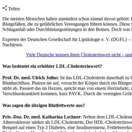
Teilen
Die meisten Menschen haben zumindest schon einmal davon gehört: Ein
Blutgefäßen, die zu gefährlichen Verengungen führen können. Diese so
Schlaganfall oder Durchblutungsstörungen in den Beinen. Doch was 
Experten der Deutschen Gesellschaft für Lipidologie e. V. (DGFL) 
Nachlesen.
Viele Deutsche kennen ihren Cholesterinwert nicht – und
Was bedeutet ein erhöhter LDL-Cholesterinwert?
Prof. Dr. med. Ulrich Julius
: Ist das LDL-Cholesterin dauerhaft z
Blutdurchfluss. Platzen sie auf, versucht der Körper durch ein Blu
stirbt ab. Passiert das im Herzen, spricht man von einem Herzinfarkt
Verschlusskrankheit kommen, kurz PAVK. Durch die verengten Gefäße w
Was sagen die übrigen Blutfettwerte aus?
Priv.-Doz. Dr. med. Katharina Lechner
: Neben dem LDL-Cholesterin
Atherosklerose stärker als LDL-Cholesterin. Der HDL-Cholesterinwer
Beispiel auf einen Typ 2 Diabetes, eine Insulinresistenz, Fettlebe