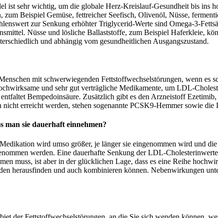
l ist sehr wichtig, um die globale Herz-Kreislauf-Gesundheit bis ins h
, zum Beispiel Gemüse, fettreicher Seefisch, Olivenöl, Nüsse, fermenti
lenswert zur Senkung erhöhter Triglycerid-Werte sind Omega-3-Fettsäu
ebensmittel. Nüsse und lösliche Ballaststoffe, zum Beispiel Haferkleie
unterschiedlich und abhängig vom gesundheitlichen Ausgangszustand.
 Menschen mit schwerwiegenden Fettstoffwechselstörungen, wenn es sch
le hochwirksame und sehr gut verträgliche Medikamente, um LDL-Cholest
entfaltet Bempedoinsäure. Zusätzlich gibt es den Arzneistoff Ezetimib
n nicht erreicht werden, stehen sogenannte PCSK9-Hemmer sowie die L
 man sie dauerhaft einnehmen?
Medikation wird umso größer, je länger sie eingenommen wird und die L
nommen werden. Eine dauerhafte Senkung der LDL-Cholesterinwerte d
men muss, ist aber in der glücklichen Lage, dass es eine Reihe hochwi
senden herausfinden und auch kombinieren können. Nebenwirkungen unte
biet der Fettstoffwechselstörungen, an die Sie sich wenden können, w