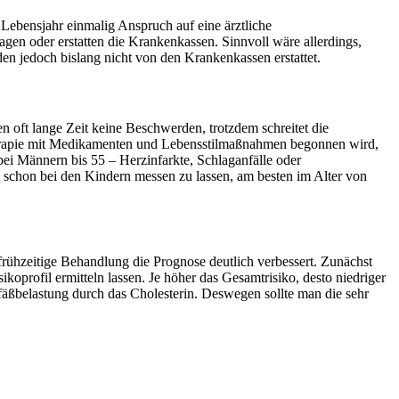
Lebensjahr einmalig Anspruch auf eine ärztliche
gen oder erstatten die Krankenkassen. Sinnvoll wäre allerdings,
en jedoch bislang nicht von den Krankenkassen erstattet.
n oft lange Zeit keine Beschwerden, trotzdem schreitet die
 Therapie mit Medikamenten und Lebensstilmaßnahmen begonnen wird,
bei Männern bis 55 – Herzinfarkte, Schlaganfälle oder
e schon bei den Kindern messen zu lassen, am besten im Alter von
ne frühzeitige Behandlung die Prognose deutlich verbessert. Zunächst
oprofil ermitteln lassen. Je höher das Gesamtrisiko, desto niedriger
fäßbelastung durch das Cholesterin. Deswegen sollte man die sehr