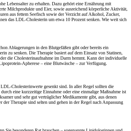
ohe Lebensalter zu erhalten. Dazu gehört eine Ernährung mit
erte Milchprodukte und Eier, sowie ausreichend körperliche Aktivität,
ren aus fettem Seefisch sowie der Verzicht auf Alkohol, Zucker,
, können das LDL-Cholesterin um etwa 10 Prozent senken. Wie weit sich
on Ablagerungen in den Blutgefäßen gibt oder bereits ein
erin zu senken. Die Therapie basiert auf dem Einsatz von Statinen,
, der die Cholesterinaufnahme im Darm hemmt. Kann der individuelle
ipoprotein-Apherese – eine Blutwäsche – zur Verfügung.
DL-Cholesterinwerte gesenkt sind. In aller Regel sollten die
urch eine kurzzeitige Einnahme oder eine einmalige Maßnahme ist
rksamer und sehr gut verträglicher Medikamente gibt, aus denen
r der Therapie sind selten und gehen in der Regel nach Anpassung
enn Sie besonderen Rat brauchen – sogenannte Lipidologinnen und