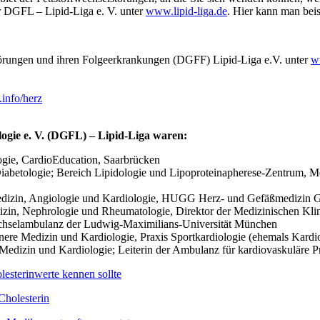
er DGFL – Lipid-Liga e. V. unter
www.lipid-liga.de
. Hier kann man beis
törungen und ihren Folgeerkrankungen (DGFF) Lipid-Liga e.V. unter
w
info/herz
logie e. V. (DGFL) – Lipid-Liga
waren:
logie, CardioEducation, Saarbrücken
Diabetologie; Bereich Lipidologie und Lipoproteinapherese-Zentrum, Me
Medizin, Angiologie und Kardiologie, HUGG Herz- und Gefäßmedizin G
zin, Nephrologie und Rheumatologie, Direktor der Medizinischen Klin
echselambulanz der Ludwig-Maximilians-Universität München
Innere Medizin und Kardiologie, Praxis Sportkardiologie (ehemals Kard
re Medizin und Kardiologie; Leiterin der Ambulanz für kardiovaskuläre
lesterinwerte kennen sollte
Cholesterin