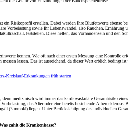
esteht die Gefahr von Entzündungen der Bauchspeicheldrüse.
rzt ein Risikoprofil erstellen. Dabei werden Ihre Blutfettwerte ebenso
miliäre Vorbelastung sowie Ihr Lebenswandel, also Rauchen, Ernährung 
fäßultraschall, feststellen. Diese helfen, das Vorhandensein und den 
terinwerte kennen. Wie oft nach einer ersten Messung eine Kontrolle erfo
n messen lassen. Das ist ausreichend, da dieser Wert erblich bedingt is
rz-Kreislauf-Erkrankungen früh starten
t, denn medizinisch wird immer das kardiovaskuläre Gesamtrisiko eines
Vorbelastung, das Alter oder eine bereits bestehende Atherosklerose.
g/dl (3 mmol/l) liegen. Unter Berücksichtigung des individuellen Gesa
 Was zahlt die Krankenkasse?