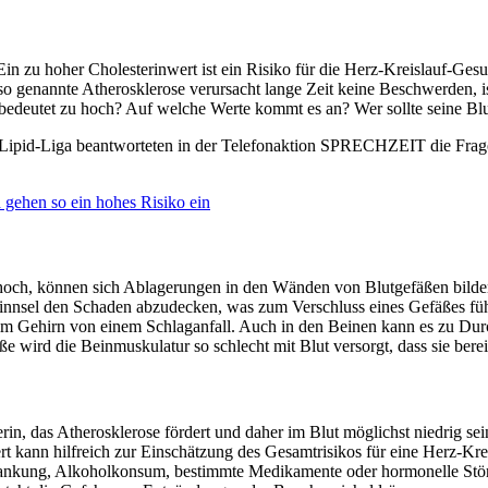
 zu hoher Cholesterinwert ist ein Risiko für die Herz-Kreislauf-Gesu
 genannte Atherosklerose verursacht lange Zeit keine Beschwerden, ist
bedeutet zu hoch? Auf welche Werte kommt es an? Wer sollte seine Blu
– Lipid-Liga beantworteten in der Telefonaktion SPRECHZEIT die Frage
 gehen so ein hohes Risiko ein
u hoch, können sich Ablagerungen in den Wänden von Blutgefäßen bilde
tgerinnsel den Schaden abzudecken, was zum Verschluss eines Gefäßes 
, im Gehirn von einem Schlaganfall. Auch in den Beinen kann es zu Dur
ird die Beinmuskulatur so schlecht mit Blut versorgt, dass sie berei
, das Atherosklerose fördert und daher im Blut möglichst niedrig sein s
t kann hilfreich zur Einschätzung des Gesamtrisikos für eine Herz-Kr
rerkrankung, Alkoholkonsum, bestimmte Medikamente oder hormonelle St