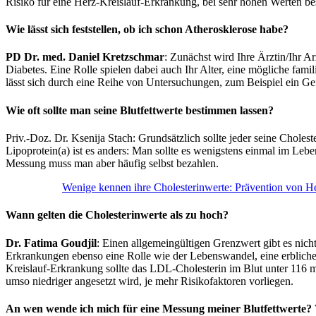
Risiko für eine Herz-Kreislauf-Erkrankung, bei sehr hohen Werten b
Wie lässt sich feststellen, ob ich schon Atherosklerose habe?
PD Dr. med. Daniel Kretzschmar
: Zunächst wird Ihre Ärztin/Ihr A
Diabetes. Eine Rolle spielen dabei auch Ihr Alter, eine mögliche fa
lässt sich durch eine Reihe von Untersuchungen, zum Beispiel ein Ge
Wie oft sollte man seine Blutfettwerte bestimmen lassen?
Priv.-Doz. Dr. Ksenija Stach: Grundsätzlich sollte jeder seine Choles
Lipoprotein(a) ist es anders: Man sollte es wenigstens einmal im Lebe
Messung muss man aber häufig selbst bezahlen.
Wenige kennen ihre Cholesterinwerte: Prävention von He
Wann gelten die Cholesterinwerte als zu hoch?
Dr. Fatima Goudjil
: Einen allgemeingültigen Grenzwert gibt es nich
Erkrankungen ebenso eine Rolle wie der Lebenswandel, eine erbliche 
Kreislauf-Erkrankung sollte das LDL-Cholesterin im Blut unter 116 m
umso niedriger angesetzt wird, je mehr Risikofaktoren vorliegen.
An wen wende ich mich für eine Messung meiner Blutfettwerte?