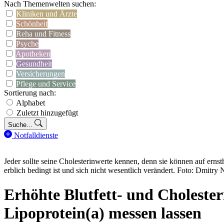
Nach Themenwelten suchen:
Kliniken und Ärzte
Schönheit
Reha und Fitness
Psyche
Apotheken
Gesundheit
Versicherungen
Pflege und Service
Sortierung nach:
Alphabet
Zuletzt hinzugefügt
Suche...
Notfalldienste
Jeder sollte seine Cholesterinwerte kennen, denn sie können auf erns
erblich bedingt ist und sich nicht wesentlich verändert. Foto: Dmit
Erhöhte Blutfett- und Choleste
Lipoprotein(a) messen lassen