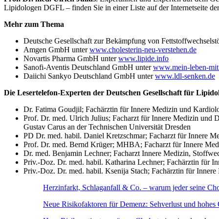
Lipidologen DGFL – finden Sie in einer Liste auf der Internetseite d
Mehr zum Thema
Deutsche Gesellschaft zur Bekämpfung von Fettstoffwechsels
Amgen GmbH unter
www.cholesterin-neu-verstehen.de
Novartis Pharma GmbH unter
www.lipide.info
Sanofi-Aventis Deutschland GmbH unter
www.mein-leben-mit.
Daiichi Sankyo Deutschland GmbH unter
www.ldl-senken.de
Die Lesertelefon-Experten der
Deutschen Gesellschaft für Lipido
Dr. Fatima Goudjil; Fachärztin für Innere Medizin und Kardio
Prof. Dr. med. Ulrich Julius; Facharzt für Innere Medizin und 
Gustav Carus an der Technischen Universität Dresden
PD Dr. med. habil. Daniel Kretzschmar; Facharzt für Innere 
Prof. Dr. med. Bernd Krüger; MHBA; Facharzt für Innere Medi
Dr. med. Benjamin Lechner; Facharzt Innere Medizin, Stoffw
Priv.-Doz. Dr. med. habil. Katharina Lechner; Fachärztin für 
Priv.-Doz. Dr. med. habil. Ksenija Stach; Fachärztin für Inne
Herzinfarkt, Schlaganfall & Co. – warum jeder seine Cho
Neue Risikofaktoren für Demenz: Sehverlust und hohes 