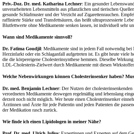
Priv.-Doz. Dr. med. Katharina Lechner
: Ein gesunder Lebenswande
unverarbeiteten Lebensmitteln aus pflanzlichen und tierischen Quellen
gesunde Schlafmuster und der Verzicht auf Zigarettenrauchen. Empfeh
raffinierte Stärke und Transfettsäuren, das heißt ultraprozessierte L
Blutfettwerte ohne Medikamente senken lassen, ist individuell sehr 
Wann sind Medikamente sinnvoll?
Dr. Fatima Goudjil
: Medikamente sind in jedem Fall notwendig bei
Herzinfarkt oder ein Schlaganfall aufgetreten ist. Es gibt heute vie
die die körpereigene Cholesterinsynthese hemmen. Dieselbe Wirkung 
LDL-Cholesterin-Zielwert durch Medikamente mit diesen Wirkstoffe
Welche Nebenwirkungen können Cholesterinsenker haben? Muss
Dr. med. Benjamin Lechner
: Der Nutzen der cholesterinsenkenden 
verordneten Medikamente deswegen regelmäßig und lebenslang einge
derzeit noch nicht möglich. Wer heute einen Cholesterinsenker einneh
Ärztinnen und Ärzte für jede Patientin und jeden Patienten die pas
der Medikation rasch zurück.
Wie finde ich einen Lipidologen in meiner Nähe?
Prof. Dr. med. Ulrich Julius
: Expertinnen und Experten auf dem Ge