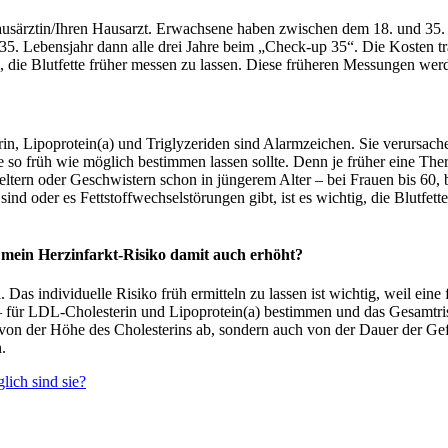
ausärztin/Ihren Hausarzt. Erwachsene haben zwischen dem 18. und 35. 
. Lebensjahr dann alle drei Jahre beim „Check-up 35“. Die Kosten tra
 die Blutfette früher messen zu lassen. Diese früheren Messungen werd
n, Lipoprotein(a) und Triglyzeriden sind Alarmzeichen. Sie verursache
rte so früh wie möglich bestimmen lassen sollte. Denn je früher eine
ßeltern oder Geschwistern schon in jüngerem Alter – bei Frauen bis 60, 
 oder es Fettstoffwechselstörungen gibt, ist es wichtig, die Blutfett
 mein Herzinfarkt-Risiko damit auch erhöht?
a. Das individuelle Risiko früh ermitteln zu lassen ist wichtig, weil ei
 – für LDL-Cholesterin und Lipoprotein(a) bestimmen und das Gesamtrisik
r von der Höhe des Cholesterins ab, sondern auch von der Dauer der Ge
.
lich sind sie?