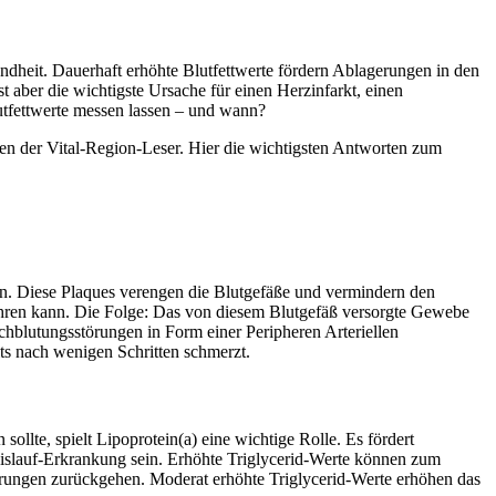
ndheit. Dauerhaft erhöhte Blutfettwerte fördern Ablagerungen in den
 aber die wichtigste Ursache für einen Herzinfarkt, einen
tfettwerte messen lassen – und wann?
n der Vital-Region-Leser. Hier die wichtigsten Antworten zum
n. Diese Plaques verengen die Blutgefäße und vermindern den
führen kann. Die Folge: Das von diesem Blutgefäß versorgte Gewebe
chblutungsstörungen in Form einer Peripheren Arteriellen
ts nach wenigen Schritten schmerzt.
ollte, spielt Lipoprotein(a) eine wichtige Rolle. Es fördert
eislauf-Erkrankung sein. Erhöhte Triglycerid-Werte können zum
örungen zurückgehen. Moderat erhöhte Triglycerid-Werte erhöhen das