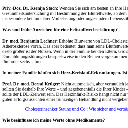
Priv.-Doz. Dr. Ksenija Stach
: Wenden Sie sich am besten an Ihre H
Gesundheitsuntersuchung mit Bestimmung der Blutfettwerte, ab dem 35
insbesondere bei familiärer Vorbelastung oder ungesundem Lebensstil,
Was sind frühe Anzeichen für eine Fettstoffwechselstörung?
Dr. med. Benjamin Lechner
: Erhöhte Blutwerte von LDL-Cholesteri
Atherosklerose voran. Das aber bedeutet, dass man seine Blutfettwe
desto größer ist der Nutzen. Wenn in der Familie bei den Eltern, Gro
Durchblutungsstörungen beispielsweise in den Beinen vorgekommen sind
fünf oder sechs Jahren.
In meiner Familie häufen sich Herz-Kreislauf-Erkrankungen. Ist
Prof. Dr. med. Bernd Krüger
: Nicht automatisch, aber vermutlich j
sollten Sie deshalb Ihre Werte – und gegebenenfalls die Ihrer Kinder
sollte der LDL-Zielwert sein. Das Herzinfarkt-Risiko hängt nicht nu
guten Erfolgsaussichten einer frühzeitigen Behandlung nicht vergeben
Cholesterinsenker Statine und Co.: Wie sicher und verträg
Wie beeinflusse ich meine Werte ohne Medikamente?