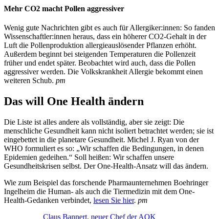
Mehr CO2 macht Pollen aggressiver
Wenig gute Nachrichten gibt es auch für Allergiker:innen: So fanden
Wissenschaftler:innen heraus, dass ein höherer CO2-Gehalt in der
Luft die Pollenproduktion allergieauslösender Pflanzen erhöht.
Außerdem beginnt bei steigenden Temperaturen die Pollenzeit
früher und endet später. Beobachtet wird auch, dass die Pollen
aggressiver werden. Die Volkskrankheit Allergie bekommt einen
weiteren Schub.
pm
Das will One Health ändern
Die Liste ist alles andere als vollständig, aber sie zeigt: Die
menschliche Gesundheit kann nicht isoliert betrachtet werden; sie ist
eingebettet in die planetare Gesundheit. Michel J. Ryan von der
WHO formuliert es so: „Wir schaffen die Bedingungen, in denen
Epidemien gedeihen.“ Soll heißen: Wir schaffen unsere
Gesundheitskrisen selbst. Der One-Health-Ansatz will das ändern.
Wie zum Beispiel das forschende Pharmaunternehmen Boehringer
Ingelheim die Human- als auch die Tiermedizin mit dem One-
Health-Gedanken verbindet,
lesen Sie hier
.
pm
Claus Bannert, neuer Chef der AOK