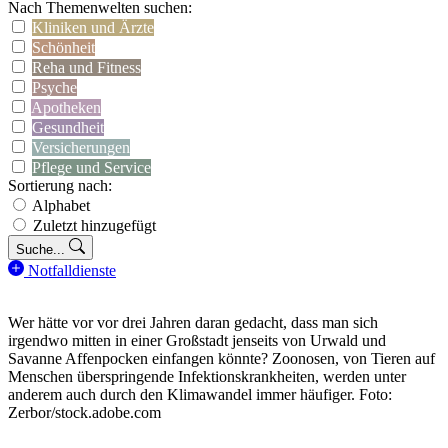
Nach Themenwelten suchen:
Kliniken und Ärzte
Schönheit
Reha und Fitness
Psyche
Apotheken
Gesundheit
Versicherungen
Pflege und Service
Sortierung nach:
Alphabet
Zuletzt hinzugefügt
Suche...
Notfalldienste
Wer hätte vor vor drei Jahren daran gedacht, dass man sich
irgendwo mitten in einer Großstadt jenseits von Urwald und
Savanne Affenpocken einfangen könnte? Zoonosen, von Tieren auf
Menschen überspringende Infektionskrankheiten, werden unter
anderem auch durch den Klimawandel immer häufiger. Foto:
Zerbor/stock.adobe.com