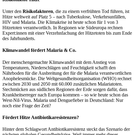
Unter den
Risikofaktoren
, die zu einem verfrühten Tod führen, ist
Hitze weltweit auf Platz 5 – nach Tuberkulose, Verkehrsunfällen,
HIV und Malaria. Die Klimakrise ist heute schon für 1 von 3
Hitzetoten verantwortlich. In Regionen wie Südeuropa rechnen
Expert:innen mit einer Verzehnfachung der Hitzetoten bis zum Ende
des Jahrhunderts.
Klimawandel fördert Malaria & Co.
Der menschengemachte Klimawandel mit dem Anstieg von
Temperaturen, Niederschlägen und Feuchtigkeit schafft den
Nährboden für die Ausbreitung der für die Malaria verantwortlichen
Anophelesmücke. Die Weltgesundheitsorganisation (WHO) rechnet
zwischen 2030 und 2050 mit 60.000 zusätzlichen Malariatoten.
Stechmücken aus südlichen Regionen der Erde sorgen dafür, dass
Krankheitserreger nach Europa kommen – so wie heute schon das
West-Nil-Virus. Malaria und Denguefieber in Deutschland: Nur
noch eine Frage der Zeit?
Fördert Hitze Antibiotikaresistenzen?
Hinter dem Schlagwort Antibiotikaresistenz steckt das Szenario der
nächsten globalen Gesundheitskrise. Weil immer mehr dieser