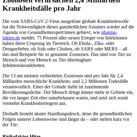
Krankheitsfälle pro Jahr
Die vom SARS-CoV-2-Virus ausgelöste globale Krankheitswelle
hat die Notwendigkeit dieses ganzheitlichen Ansatzes wieder auf die
Agenda von Gesundheitsexpert:innen gehievt, wie
pharma-
fakten.de
meldet. 75 Prozent aller neuen Erreger von Infektionen
haben ihren Ursprung im Tierreich. Ob Ebola-, Zika- oder
Denguefieber, ob Aids oder Cholera, ob SARS oder MERS – all
das sind Beispiele für so genannte Zoonosen. Das sind von Tier zu
Mensch und von Mensch zu Tier übertragbare
Infektionskrankheiten.
Die 13 am meisten verbreiteten Zoonosen sind pro Jahr für 2,4
Milliarden menschliche Krankheits- und 2,2 Millionen Todesfälle
verantwortlich. Einer der Gründe dafür ist zunehmende
Bevölkerungsdichte. Der Mensch dringt immer mehr in Gebiete ein,
die vor langer Zeit eher naturbelassen waren, und setzt sich somit
vermehrt Krankheitserregern aus.
Deshalb besteht akuter Handlungsdruck, denn die gesundheitlichen
Folgen unserer Lebensweise sind längst da – oder stehen kurz vor
der Tür:
Risikofaktor Hitze