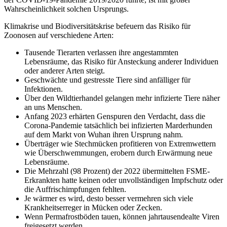
Wahrscheinlichkeit solchen Ursprungs.
Klimakrise und Biodiversitätskrise befeuern das Risiko für
Zoonosen auf verschiedene Arten:
Tausende Tierarten verlassen ihre angestammten
Lebensräume, das Risiko für Ansteckung anderer Individuen
oder anderer Arten steigt.
Geschwächte und gestresste Tiere sind anfälliger für
Infektionen.
Über den Wildtierhandel gelangen mehr infizierte Tiere näher
an uns Menschen.
Anfang 2023 erhärten Genspuren den Verdacht, dass die
Corona-Pandemie tatsächlich bei infizierten Marderhunden
auf dem Markt von Wuhan ihren Ursprung nahm.
Überträger wie Stechmücken profitieren von Extremwettern
wie Überschwemmungen, erobern durch Erwärmung neue
Lebensräume.
Die Mehrzahl (98 Prozent) der 2022 übermittelten FSME-
Erkrankten hatte keinen oder unvollständigen Impfschutz oder
die Auffrischimpfungen fehlten.
Je wärmer es wird, desto besser vermehren sich viele
Krankheitserreger in Mücken oder Zecken.
Wenn Permafrostböden tauen, können jahrtausendealte Viren
freigesetzt werden.