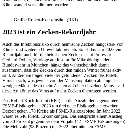
Klimawandel verschlimmert werden.
Grafik: Robert-Koch-Institut (RKI)
2023 ist ein Zecken-Rekordjahr
Auch das Infektionsrisiko durch heimische Zecken hängt stark von
Klima- und weiteren Umweltfaktoren ab. So ist das Jahr 2023 ein
Rekordjahr auch für die heimischen Zecken – laut Professor
Gerhard Dobler, Virologe am Institut für Mikrobiologie der
Bundeswehr in München, hänge das wahrscheinlich damit
zusammen, dass die Zecken durch den milden Winter früher aktiv
sind. Außerdem tragen viele der gefundenen Zecken das FSME-
Virus in sich, was jeweils von der Mäusepopulation abhängt. Je
weniger Mäuse, desto mehr Zecken auf einer einzelnen Maus – auf
diese Art könne das Virus auf mehr Zecken übertragen werden.
Das Robert Koch-Institut (RKI) hat die Anzahl der sogenannten
FSME-Risikogebiete 2023 um drei neue Risikogebiete erweitert.
Derzeit gelten 178 Kreise als FSME-Risikogebiete. Im Jahr 2022
waren es 546 FSME-Erkrankungen. Das entspricht einem Anstieg
von 30 Prozent gegenüber dem Vorjahr (421 FSME-Erkrankungen).
Die Mehrzahl (98 Prozent) der 2022 übermittelten FSME-