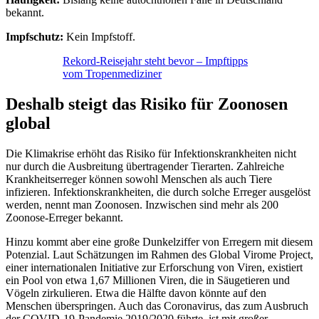
bekannt.
Impfschutz:
Kein Impfstoff.
Rekord-Reisejahr steht bevor – Impftipps
vom Tropenmediziner
Deshalb steigt das Risiko für Zoonosen
global
Die Klimakrise erhöht das Risiko für Infektionskrankheiten nicht
nur durch die Ausbreitung übertragender Tierarten. Zahlreiche
Krankheitserreger können sowohl Menschen als auch Tiere
infizieren. Infektionskrankheiten, die durch solche Erreger ausgelöst
werden, nennt man Zoonosen. Inzwischen sind mehr als 200
Zoonose-Erreger bekannt.
Hinzu kommt aber eine große Dunkelziffer von Erregern mit diesem
Potenzial. Laut Schätzungen im Rahmen des Global Virome Project,
einer internationalen Initiative zur Erforschung von Viren, existiert
ein Pool von etwa 1,67 Millionen Viren, die in Säugetieren und
Vögeln zirkulieren. Etwa die Hälfte davon könnte auf den
Menschen überspringen. Auch das Coronavirus, das zum Ausbruch
der COVID-19-Pandemie 2019/2020 führte, ist mit großer