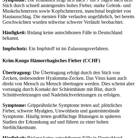
Stich durch schnell ansteigendes hohes Fieber, starke Gelenk- und
Muskelschmerzen sowie Kopfschmerzen, manchmal begleitet von
Hautausschlag. Die meisten Fälle verlaufen ungefährlich, bei bereits
Geschwächten wurden teilweise schwere Verläufe beobachtet.
Häufigkeit:
Bislang keine autochthonen Fälle in Deutschland
bekannt.
Impfschutz:
Ein Impfstoff ist im Zulassungsverfahren.
Krim-Kongo Hämorrhagisches Fieber (CCHF)
Übertragung:
Die Übertragung erfolgt durch den Stich von
Zecken, insbesondere Hyalomma-Zecken. Das Virus kann auch
direkt von Mensch zu Mensch übertragen werden. Dies scheint aber
vorrangig durch Kontakt der Schleimhäute mit Blut, durch
Schnittverletzungen und Nadelstichverletzungen zu erfolgen.
Symptome:
Grippeähnliche Symptome treten auf; plötzliches
Fieber, schwere Myalgien, Unwohlsein und gastrointestinale
Symptome. Häufig treten großflächige Blutungen in späteren
Stadien der Erkrankung auf und führen zu einer hohen
Sterblichkeitsrate.
Häufigkeit:
Bislang keine autochthonen Fälle in Deutschland