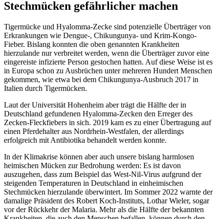
Stechmücken gefährlicher machen
Tigermücke und Hyalomma-Zecke sind potenzielle Überträger von
Erkrankungen wie Dengue-, Chikungunya- und Krim-Kongo-
Fieber. Bislang konnten die oben genannten Krankheiten
hierzulande nur verbreitet werden, wenn die Überträger zuvor eine
eingereiste infizierte Person gestochen hatten. Auf diese Weise ist es
in Europa schon zu Ausbrüchen unter mehreren Hundert Menschen
gekommen, wie etwa bei dem Chikungunya-Ausbruch 2017 in
Italien durch Tigermücken.
Laut der Universität Hohenheim aber trägt die Hälfte der in
Deutschland gefundenen Hyalomma-Zecken den Erreger des
Zecken-Fleckfiebers in sich. 2019 kam es zu einer Übertragung auf
einen Pferdehalter aus Nordrhein-Westfalen, der allerdings
erfolgreich mit Antibiotika behandelt werden konnte.
In der Klimakrise können aber auch unsere bislang harmlosen
heimischen Mücken zur Bedrohung werden: Es ist davon
auszugehen, dass zum Beispiel das West-Nil-Virus aufgrund der
steigenden Temperaturen in Deutschland in einheimischen
Stechmücken hierzulande überwintert. Im Sommer 2022 warnte der
damalige Präsident des Robert Koch-Instituts, Lothar Wieler, sogar
vor der Rückkehr der Malaria. Mehr als die Hälfte der bekannten
Krankheiten, die auch den Menschen befallen, können durch den