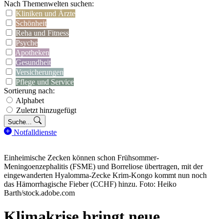
Nach Themenwelten suchen:
Kliniken und Ärzte
Schönheit
Reha und Fitness
Psyche
Apotheken
Gesundheit
Versicherungen
Pflege und Service
Sortierung nach:
Alphabet
Zuletzt hinzugefügt
Suche...
Notfalldienste
Einheimische Zecken können schon Frühsommer-
Meningoenzephalitis (FSME) und Borreliose übertragen, mit der
eingewanderten Hyalomma-Zecke Krim-Kongo kommt nun noch
das Hämorrhagische Fieber (CCHF) hinzu. Foto: Heiko
Barth/stock.adobe.com
Klimakrise bringt neue