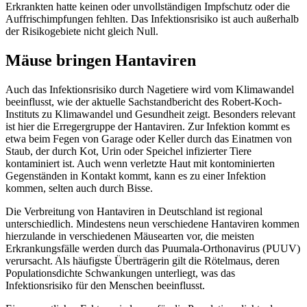
Erkrankten hatte keinen oder unvollständigen Impfschutz oder die
Auffrischimpfungen fehlten. Das Infektionsrisiko ist auch außerhalb
der Risikogebiete nicht gleich Null.
Mäuse bringen Hantaviren
Auch das Infektionsrisiko durch Nagetiere wird vom Klimawandel
beeinflusst, wie der aktuelle Sachstandbericht des Robert-Koch-
Instituts zu Klimawandel und Gesundheit zeigt. Besonders relevant
ist hier die Erregergruppe der Hantaviren. Zur Infektion kommt es
etwa beim Fegen von Garage oder Keller durch das Einatmen von
Staub, der durch Kot, Urin oder Speichel infizierter Tiere
kontaminiert ist. Auch wenn verletzte Haut mit kontominierten
Gegenständen in Kontakt kommt, kann es zu einer Infektion
kommen, selten auch durch Bisse.
Die Verbreitung von Hantaviren in Deutschland ist regional
unterschiedlich. Mindestens neun verschiedene Hantaviren kommen
hierzulande in verschiedenen Mäusearten vor, die meisten
Erkrankungsfälle werden durch das Puumala-Orthonavirus (PUUV)
verursacht. Als häufigste Überträgerin gilt die Rötelmaus, deren
Populationsdichte Schwankungen unterliegt, was das
Infektionsrisiko für den Menschen beeinflusst.