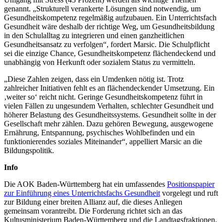
genannt. „Strukturell verankerte Lösungen sind notwendig, um
Gesundheitskompetenz regelmäßig aufzubauen. Ein Unterrichtsfach
Gesundheit wäre deshalb der richtige Weg, um Gesundheitsbildung
in den Schulalltag zu integrieren und einen ganzheitlichen
Gesundheitsansatz zu verfolgen“, fordert Marsic. Die Schulpflicht
sei die einzige Chance, Gesundheitskompetenz flächendeckend und
unabhängig von Herkunft oder sozialem Status zu vermitteln.
„Diese Zahlen zeigen, dass ein Umdenken nötig ist. Trotz
zahlreicher Initiativen fehlt es an flächendeckender Umsetzung. Ein
‚weiter so‘ reicht nicht. Geringe Gesundheitskompetenz führt in
vielen Fällen zu ungesundem Verhalten, schlechter Gesundheit und
höherer Belastung des Gesundheitssystems. Gesundheit sollte in der
Gesellschaft mehr zählen. Dazu gehören Bewegung, ausgewogene
Ernährung, Entspannung, psychisches Wohlbefinden und ein
funktionierendes soziales Miteinander“, appelliert Marsic an die
Bildungspolitik.
Info
Die AOK Baden-Württemberg hat ein umfassendes
Positionspapier
zur Einführung eines Unterrichtsfachs Gesundheit
vorgelegt und ruft
zur Bildung einer breiten Allianz auf, die dieses Anliegen
gemeinsam vorantreibt. Die Forderung richtet sich an das
Kultusministerium Baden-Württemberg und die Landtagsfraktionen.