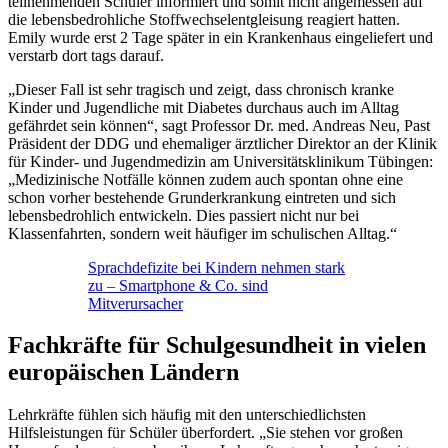
teilnehmenden Schüler informiert und somit nicht angemessen auf
die lebensbedrohliche Stoffwechselentgleisung reagiert hatten.
Emily wurde erst 2 Tage später in ein Krankenhaus eingeliefert und
verstarb dort tags darauf.
„Dieser Fall ist sehr tragisch und zeigt, dass chronisch kranke
Kinder und Jugendliche mit Diabetes durchaus auch im Alltag
gefährdet sein können“, sagt Professor Dr. med. Andreas Neu, Past
Präsident der DDG und ehemaliger ärztlicher Direktor an der Klinik
für Kinder- und Jugendmedizin am Universitätsklinikum Tübingen:
„Medizinische Notfälle können zudem auch spontan ohne eine
schon vorher bestehende Grunderkrankung eintreten und sich
lebensbedrohlich entwickeln. Dies passiert nicht nur bei
Klassenfahrten, sondern weit häufiger im schulischen Alltag.“
Sprachdefizite bei Kindern nehmen stark
zu – Smartphone & Co. sind
Mitverursacher
Fachkräfte für Schulgesundheit in vielen
europäischen Ländern
Lehrkräfte fühlen sich häufig mit den unterschiedlichsten
Hilfsleistungen für Schüler überfordert. „Sie stehen vor großen