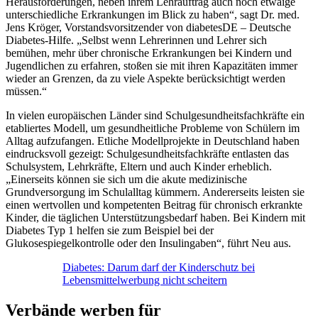
Herausforderungen, neben ihrem Lehrauftrag auch noch etwaige
unterschiedliche Erkrankungen im Blick zu haben“, sagt Dr. med.
Jens Kröger, Vorstandsvorsitzender von diabetesDE – Deutsche
Diabetes-Hilfe. „Selbst wenn Lehrerinnen und Lehrer sich
bemühen, mehr über chronische Erkrankungen bei Kindern und
Jugendlichen zu erfahren, stoßen sie mit ihren Kapazitäten immer
wieder an Grenzen, da zu viele Aspekte berücksichtigt werden
müssen.“
In vielen europäischen Länder sind Schulgesundheitsfachkräfte ein
etabliertes Modell, um gesundheitliche Probleme von Schülern im
Alltag aufzufangen. Etliche Modellprojekte in Deutschland haben
eindrucksvoll gezeigt: Schulgesundheitsfachkräfte entlasten das
Schulsystem, Lehrkräfte, Eltern und auch Kinder erheblich.
„Einerseits können sie sich um die akute medizinische
Grundversorgung im Schulalltag kümmern. Andererseits leisten sie
einen wertvollen und kompetenten Beitrag für chronisch erkrankte
Kinder, die täglichen Unterstützungsbedarf haben. Bei Kindern mit
Diabetes Typ 1 helfen sie zum Beispiel bei der
Glukosespiegelkontrolle oder den Insulingaben“, führt Neu aus.
Diabetes: Darum darf der Kinderschutz bei
Lebensmittelwerbung nicht scheitern
Verbände werben für