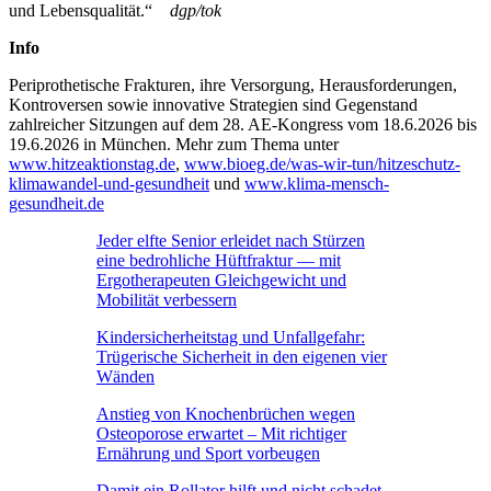
und Lebensqualität.“
dgp/tok
Info
Periprothetische Frakturen, ihre Versorgung, Herausforderungen,
Kontroversen sowie innovative Strategien sind Gegenstand
zahlreicher Sitzungen auf dem 28. AE-Kongress vom 18.6.2026 bis
19.6.2026 in München. Mehr zum Thema unter
www.hitzeaktionstag.de
,
www.bioeg.de/was-wir-tun/hitzeschutz-
klimawandel-und-gesundheit
und
www.klima-mensch-
gesundheit.de
Jeder elfte Senior erleidet nach Stürzen
eine bedrohliche Hüftfraktur — mit
Ergotherapeuten Gleichgewicht und
Mobilität verbessern
Kindersicherheitstag und Unfallgefahr:
Trügerische Sicherheit in den eigenen vier
Wänden
Anstieg von Knochenbrüchen wegen
Osteoporose erwartet – Mit richtiger
Ernährung und Sport vorbeugen
Damit ein Rollator hilft und nicht schadet –