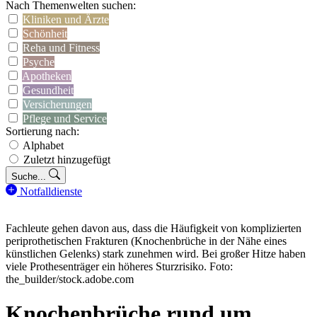
Nach Themenwelten suchen:
Kliniken und Ärzte
Schönheit
Reha und Fitness
Psyche
Apotheken
Gesundheit
Versicherungen
Pflege und Service
Sortierung nach:
Alphabet
Zuletzt hinzugefügt
Suche...
Notfalldienste
Fachleute gehen davon aus, dass die Häufigkeit von komplizierten
periprothetischen Frakturen (Knochenbrüche in der Nähe eines
künstlichen Gelenks) stark zunehmen wird. Bei großer Hitze haben
viele Prothesenträger ein höheres Sturzrisiko. Foto:
the_builder/stock.adobe.com
Knochenbrüche rund um