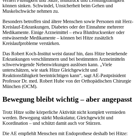
verliert Flüssigkeit und Salze, Blutdruck und Leistungsfähigkeit
können sinken. Schwindel, Unsicherheit beim Gehen und
Muskelschwäche nehmen zu.
Besonders betroffen sind ältere Menschen sowie Personen mit Herz-
Kreislauf-Erkrankungen, Diabetes oder der Einnahme mehrerer
Medikamente. Einige Arzneimittel – etwa Blutdrucksenker oder
entwässernde Medikamente – können bei Hitze zusätzlich
Kreislaufprobleme verstärken.
Das Robert Koch-Institut weist darauf hin, dass Hitze bestehende
Erkrankungen verschlimmern und bei bestimmten Arzneimitteln
schwerwiegende Nebenwirkungen auslösen kann. „Viele
unterschätzen, wie stark Hitze Gleichgewicht und
Reaktionsfähigkeit beeinträchtigen kann“, sagt AE-Pastpräsident
Professor Dr. med. Robert Hube von der Orthopädischen Chirurgie
München (OCM).
Bewegung bleibt wichtig – aber angepasst
Trotz Hitze sollte körperliche Aktivität nicht komplett vermieden
werden. Bewegung stärkt Muskulatur, Gleichgewicht und
Koordination – und schützt damit auch vor Stürzen.
Die AE empfiehlt Menschen mit Endoprothese deshalb bei Hitze: