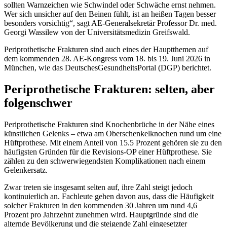
sollten Warnzeichen wie Schwindel oder Schwäche ernst nehmen.
Wer sich unsicher auf den Beinen fühlt, ist an heißen Tagen besser
besonders vorsichtig“, sagt AE-Generalsekretär Professor Dr. med.
Georgi Wassilew von der Universitätsmedizin Greifswald.
Periprothetische Frakturen sind auch eines der Hauptthemen auf
dem kommenden 28. AE-Kongress vom 18. bis 19. Juni 2026 in
München, wie das DeutschesGesundheitsPortal (DGP) berichtet.
Periprothetische Frakturen: selten, aber
folgenschwer
Periprothetische Frakturen sind Knochenbrüche in der Nähe eines
künstlichen Gelenks – etwa am Oberschenkelknochen rund um eine
Hüftprothese. Mit einem Anteil von 15.5 Prozent gehören sie zu den
häufigsten Gründen für die Revisions-OP einer Hüftprothese. Sie
zählen zu den schwerwiegendsten Komplikationen nach einem
Gelenkersatz.
Zwar treten sie insgesamt selten auf, ihre Zahl steigt jedoch
kontinuierlich an. Fachleute gehen davon aus, dass die Häufigkeit
solcher Frakturen in den kommenden 30 Jahren um rund 4,6
Prozent pro Jahrzehnt zunehmen wird. Hauptgründe sind die
alternde Bevölkerung und die steigende Zahl eingesetzter