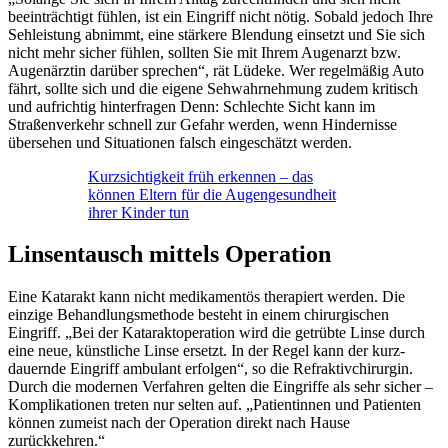
beeinträchtigt fühlen, ist ein Eingriff nicht nötig. Sobald jedoch Ihre
Sehleistung abnimmt, eine stärkere Blendung einsetzt und Sie sich
nicht mehr sicher fühlen, sollten Sie mit Ihrem Augenarzt bzw.
Augenärztin darüber sprechen“, rät Lüdeke. Wer regelmäßig Auto
fährt, sollte sich und die eigene Sehwahrnehmung zudem kritisch
und aufrichtig hinterfragen Denn: Schlechte Sicht kann im
Straßenverkehr schnell zur Gefahr werden, wenn Hindernisse
übersehen und Situationen falsch eingeschätzt werden.
Kurzsichtigkeit früh erkennen – das
können Eltern für die Augengesundheit
ihrer Kinder tun
Linsentausch mittels Operation
Eine Katarakt kann nicht medikamentös therapiert werden. Die
einzige Behandlungsmethode besteht in einem chirurgischen
Eingriff. „Bei der Kataraktoperation wird die getrübte Linse durch
eine neue, künstliche Linse ersetzt. In der Regel kann der kurz-
dauernde Eingriff ambulant erfolgen“, so die Refraktivchirurgin.
Durch die modernen Verfahren gelten die Eingriffe als sehr sicher –
Komplikationen treten nur selten auf. „Patientinnen und Patienten
können zumeist nach der Operation direkt nach Hause
zurückkehren.“