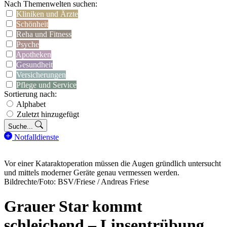
Nach Themenwelten suchen:
Kliniken und Ärzte
Schönheit
Reha und Fitness
Psyche
Apotheken
Gesundheit
Versicherungen
Pflege und Service
Sortierung nach:
Alphabet
Zuletzt hinzugefügt
Suche...
Notfalldienste
Vor einer Kataraktoperation müssen die Augen gründlich untersucht
und mittels moderner Geräte genau vermessen werden.
Bildrechte/Foto: BSV/Friese / Andreas Friese
Grauer Star kommt
schleichend – Linsentrübung