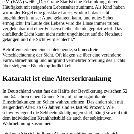
e.V. (BVA) weiß: „Der Graue Star ist eine Erkrankung, deren
Häufigkeit mit steigendem Lebensalter zunimmt. Als Kind haben
wir in der Regel eine glasklare Linse, wodurch das Licht
ungehindert in unser Auge gelangen kann, und gutes Sehen
ermöglicht. Im Laufe des Lebens wird die Linse immer trüber,
vergleichbar mit einer Fensterscheibe, die nie geputzt wird. Das
einfallende Licht kann nicht mehr ungehindert auf die Netzhaut
gelangen und die Sicht wird schlecht.“
Betroffene erleben eine schleichende, schmerzfreie
Verschlechterung der Sicht. Oft klagen sie über eine veränderte
Farbwahrnehmung und aufgrund vermehrter Streuung des Lichts
über steigende Blendempfindlichkeit.
Katarakt ist eine Alterserkrankung
In Deutschland weist fast die Hälfte der Bevölkerung zwischen 52
und 64 Jahren einen Grauen Star auf, ohne signifikante
Einschränkungen im Sehen wahrzunehmen. Das ändert sich mit
steigendem Alter: ab 65 Jahren sind es fast 90 Prozent. Wie
schwerwiegend die Sehbeeinträchtigungen sind, hängt sowohl mit
dem individuellen Krankheitsbild als auch der subjektiven
Wahrnehmung zusammen.
„Solange Sie sich in Ihrem Alltag zurechtfinden und sich nicht