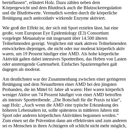
beeinflussen“, erläutert Holz. Dazu zählen neben dem
Körpergewicht und dem Blutdruck auch die Blutzuckerregulation
und die Blutfettwerte. Vermutlich werden durch die körperliche
Betätigung auch antioxidativ wirkende Enzyme aktiviert.
Wie groß der Effekt ist, der sich mit Sport erzielen lässt, hat eine
große, vom European Eye Epidemiology (E3) Consortium
vorgelegte Metaanalyse mit insgesamt über 14.500 älteren
Teilnehmenden gezeigt. Verglichen mit stark aktiven Teilnehmenden
entwickelten diejenigen, die nicht oder nur moderat körperlich aktiv
waren, um 19 Prozent häufiger eine AMD. Als hohe körperliche
Aktivität galten dabei intensives Sporttreiben, das Heben von Lasten
oder anstrengende Gartenarbeit. Einfaches Spazierengehen galt
dagegen als moderat.
Am deutlichsten war der Zusammenhang zwischen einer geringeren
Betätigung und dem Neuauftreten einer AMD bei den jüngsten
Probanden, die im Mittel 61 Jahre alt waren: Hier waren körperlich
weniger Aktive um 74 Prozent häufiger von einer AMD betroffen
als intensiv Sporttreibende. „Die Botschaft für die Praxis ist klar“,
sagt Holz: „Auch wenn die AMD eine typische Erkrankung des
höheren Lebensalters ist, sollte spätestens in mittleren Jahren mit
Sport oder anderen körperlichen Aktivitäten begonnen werden.“
Zum einen sei die Prävention dann am effektivsten und zum anderen
sei es Menschen in ihren Achtzigern oft schlicht nicht mehr möglich,