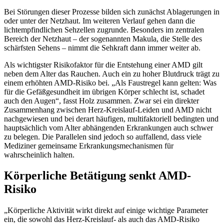
Bei Störungen dieser Prozesse bilden sich zunächst Ablagerungen in
oder unter der Netzhaut. Im weiteren Verlauf gehen dann die
lichtempfindlichen Sehzellen zugrunde. Besonders im zentralen
Bereich der Netzhaut – der sogenannten Makula, die Stelle des
schärfsten Sehens – nimmt die Sehkraft dann immer weiter ab.
Als wichtigster Risikofaktor für die Entstehung einer AMD gilt
neben dem Alter das Rauchen. Auch ein zu hoher Blutdruck trägt zu
einem erhöhten AMD-Risiko bei. „Als Faustregel kann gelten: Was
für die Gefäßgesundheit im übrigen Körper schlecht ist, schadet
auch den Augen“, fasst Holz zusammen. Zwar sei ein direkter
Zusammenhang zwischen Herz-Kreislauf-Leiden und AMD nicht
nachgewiesen und bei derart häufigen, multifaktoriell bedingten und
hauptsächlich vom Alter abhängenden Erkrankungen auch schwer
zu belegen. Die Parallelen sind jedoch so auffallend, dass viele
Mediziner gemeinsame Erkrankungsmechanismen für
wahrscheinlich halten.
Körperliche Betätigung senkt AMD-
Risiko
„Körperliche Aktivität wirkt direkt auf einige wichtige Parameter
ein, die sowohl das Herz-Kreislauf- als auch das AMD-Risiko