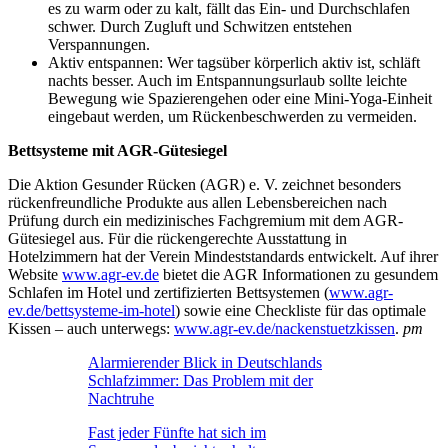
es zu warm oder zu kalt, fällt das Ein- und Durchschlafen
schwer. Durch Zugluft und Schwitzen entstehen
Verspannungen.
Aktiv entspannen: Wer tagsüber körperlich aktiv ist, schläft
nachts besser. Auch im Entspannungsurlaub sollte leichte
Bewegung wie Spazierengehen oder eine Mini-Yoga-Einheit
eingebaut werden, um Rückenbeschwerden zu vermeiden.
Bettsysteme mit AGR-Gütesiegel
Die Aktion Gesunder Rücken (AGR) e. V. zeichnet besonders
rückenfreundliche Produkte aus allen Lebensbereichen nach
Prüfung durch ein medizinisches Fachgremium mit dem AGR-
Gütesiegel aus. Für die rückengerechte Ausstattung in
Hotelzimmern hat der Verein Mindeststandards entwickelt. Auf ihrer
Website
www.agr-ev.de
bietet die AGR Informationen zu gesundem
Schlafen im Hotel und zertifizierten Bettsystemen (
www.agr-
ev.de/bettsysteme-im-hotel
) sowie eine Checkliste für das optimale
Kissen – auch unterwegs:
www.agr-ev.de/nackenstuetzkissen
.
pm
Alarmierender Blick in Deutschlands
Schlafzimmer: Das Problem mit der
Nachtruhe
Fast jeder Fünfte hat sich im