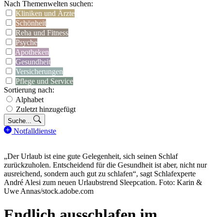
Nach Themenwelten suchen:
Kliniken und Ärzte
Schönheit
Reha und Fitness
Psyche
Apotheken
Gesundheit
Versicherungen
Pflege und Service
Sortierung nach:
Alphabet
Zuletzt hinzugefügt
Suche...
Notfalldienste
„Der Urlaub ist eine gute Gelegenheit, sich seinen Schlaf
zurückzuholen. Entscheidend für die Gesundheit ist aber, nicht nur
ausreichend, sondern auch gut zu schlafen“, sagt Schlafexperte
André Alesi zum neuen Urlaubstrend Sleepcation. Foto: Karin &
Uwe Annas/stock.adobe.com
Endlich ausschlafen im