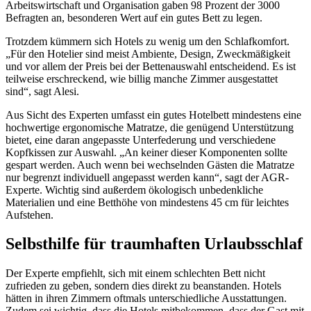
Arbeitswirtschaft und Organisation gaben 98 Prozent der 3000
Befragten an, besonderen Wert auf ein gutes Bett zu legen.
Trotzdem kümmern sich Hotels zu wenig um den Schlafkomfort.
„Für den Hotelier sind meist Ambiente, Design, Zweckmäßigkeit
und vor allem der Preis bei der Bettenauswahl entscheidend. Es ist
teilweise erschreckend, wie billig manche Zimmer ausgestattet
sind“, sagt Alesi.
Aus Sicht des Experten umfasst ein gutes Hotelbett mindestens eine
hochwertige ergonomische Matratze, die genügend Unterstützung
bietet, eine daran angepasste Unterfederung und verschiedene
Kopfkissen zur Auswahl. „An keiner dieser Komponenten sollte
gespart werden. Auch wenn bei wechselnden Gästen die Matratze
nur begrenzt individuell angepasst werden kann“, sagt der AGR-
Experte. Wichtig sind außerdem ökologisch unbedenkliche
Materialien und eine Betthöhe von mindestens 45 cm für leichtes
Aufstehen.
Selbsthilfe für traumhaften Urlaubsschlaf
Der Experte empfiehlt, sich mit einem schlechten Bett nicht
zufrieden zu geben, sondern dies direkt zu beanstanden. Hotels
hätten in ihren Zimmern oftmals unterschiedliche Ausstattungen.
Zudem sei wichtig, dass die Hotels mitbekommen, dass der Gast mit