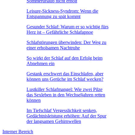
Sommerurlaub nicht erholt
Leisure-Sickness-Syndrom: Wenn die
Entspannung zu spät kommt
Gesunder Schlaf: Warum er so wichtig fürs
Herz ist – Gefährliche Schlafapnoe
Schlafstörungen überwinden: Der Weg zu
einer erholsamen Nachtruhe
So wirkt der Schlaf auf den Erfolg beim
Abnehmen ein
Gestank erschwert das Einschlafen, aber
können uns Gerüche im Schlaf wecken?
Lustkiller Schlafmangel: Wie zwei Pilze
das Sexleben in den Wechseljahren retten
können
Im Tiefschlaf Vergesslichkeit senken,
Gedächtnisleistung erhöhen: Auf der Spur
der langsamen Gehirnwellen
Interner Bereich