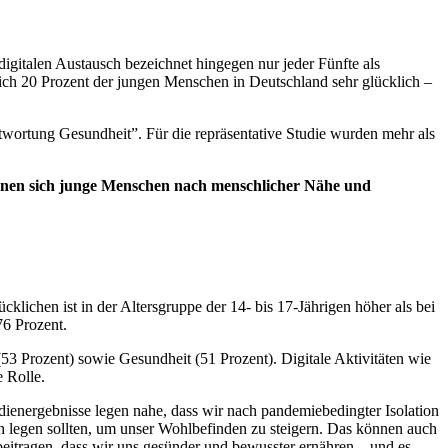
igitalen Austausch bezeichnet hingegen nur jeder Fünfte als
ich 20 Prozent der jungen Menschen in Deutschland sehr glücklich –
twortung Gesundheit”. Für die repräsentative Studie wurden mehr als
ehnen sich junge Menschen nach menschlicher Nähe und
ücklichen ist in der Altersgruppe der 14- bis 17-Jährigen höher als bei
76 Prozent.
(53 Prozent) sowie Gesundheit (51 Prozent). Digitale Aktivitäten wie
 Rolle.
dienergebnisse legen nahe, dass wir nach pandemiebedingter Isolation
 legen sollten, um unser Wohlbefinden zu steigern. Das können auch
beitragen, dass wir uns gesünder und bewusster ernähren – und es