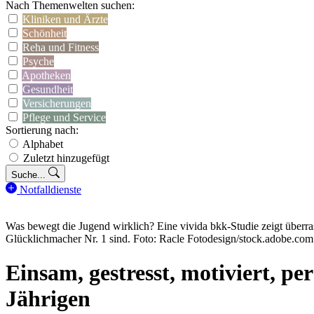
Nach Themenwelten suchen:
Kliniken und Ärzte
Schönheit
Reha und Fitness
Psyche
Apotheken
Gesundheit
Versicherungen
Pflege und Service
Sortierung nach:
Alphabet
Zuletzt hinzugefügt
Suche...
Notfalldienste
Was bewegt die Jugend wirklich? Eine vivida bkk-Studie zeigt überra
Glücklichmacher Nr. 1 sind. Foto: Racle Fotodesign/stock.adobe.com
Einsam, gestresst, motiviert, pe
Jährigen