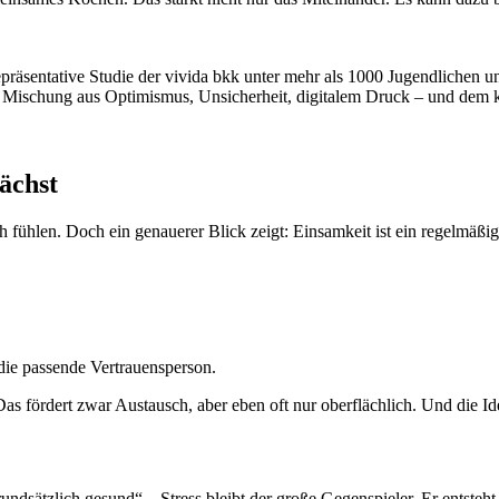
epräsentative Studie der vivida bkk unter mehr als 1000 Jugendlichen 
e Mischung aus Optimismus, Unsicherheit, digitalem Druck – und dem 
ächst
h fühlen. Doch ein genauerer Blick zeigt: Einsamkeit ist ein regelmäßig
die passende Vertrauensperson.
 Das fördert zwar Austausch, aber eben oft nur oberflächlich. Und die I
rundsätzlich gesund“ – Stress bleibt der große Gegenspieler. Er entste