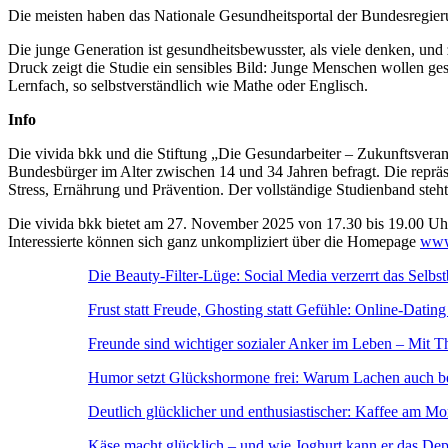
Die meisten haben das Nationale Gesundheitsportal der Bundesregieru
Die junge Generation ist gesundheitsbewusster, als viele denken, und 
Druck zeigt die Studie ein sensibles Bild: Junge Menschen wollen gesü
Lernfach, so selbstverständlich wie Mathe oder Englisch.
Info
Die vivida bkk und die Stiftung „Die Gesundarbeiter – Zukunftsver
Bundesbürger im Alter zwischen 14 und 34 Jahren befragt. Die reprä
Stress, Ernährung und Prävention. Der vollständige Studienband steh
Die vivida bkk bietet am 27. November 2025 von 17.30 bis 19.00 U
Interessierte können sich ganz unkompliziert über die Homepage
www
Die Beauty-Filter-Lüge: Social Media verzerrt das Selbs
Frust statt Freude, Ghosting statt Gefühle: Online-Dati
Freunde sind wichtiger sozialer Anker im Leben – Mit T
Humor setzt Glückshormone frei: Warum Lachen auch bei
Deutlich glücklicher und enthusiastischer: Kaffee am M
Käse macht glücklich – und wie Joghurt kann er das Dep