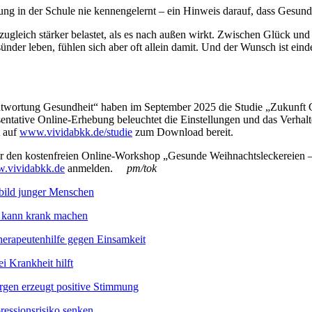
ng in der Schule nie kennengelernt – ein Hinweis darauf, dass Gesund
zugleich stärker belastet, als es nach außen wirkt. Zwischen Glück und
nder leben, fühlen sich aber oft allein damit. Und der Wunsch ist einde
antwortung Gesundheit“ haben im September 2025 die Studie „Zukunft
sentative Online-Erhebung beleuchtet die Einstellungen und das Verh
t auf
www.vividabkk.de/studie
zum Download bereit.
hr den kostenfreien Online-Workshop „Gesunde Weihnachtsleckereien 
.vividabkk.de
anmelden.
pm/tok
tbild junger Menschen
ng kann krank machen
herapeutenhilfe gegen Einsamkeit
 Krankheit hilft
orgen erzeugt positive Stimmung
ressionsrisiko senken