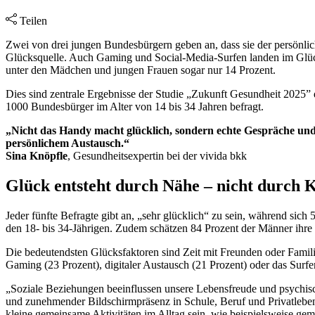
Teilen
Zwei von drei jungen Bundesbürgern geben an, dass sie der persönlic
Glücksquelle. Auch Gaming und Social-Media-Surfen landen im Glückl
unter den Mädchen und jungen Frauen sogar nur 14 Prozent.
Dies sind zentrale Ergebnisse der Studie „Zukunft Gesundheit 2025” 
1000 Bundesbürger im Alter von 14 bis 34 Jahren befragt.
„Nicht das Handy macht glücklich, sondern echte Gespräche und
persönlichem Austausch.“
Sina Knöpfle
, Gesundheitsexpertin bei der vivida bkk
Glück entsteht durch Nähe – nicht durch K
Jeder fünfte Befragte gibt an, „sehr glücklich“ zu sein, während sich 
den 18- bis 34-Jährigen. Zudem schätzen 84 Prozent der Männer ihre Ge
Die bedeutendsten Glücksfaktoren sind Zeit mit Freunden oder Familie 
Gaming (23 Prozent), digitaler Austausch (21 Prozent) oder das Surf
„Soziale Beziehungen beeinflussen unsere Lebensfreude und psychisch
und zunehmender Bildschirmpräsenz in Schule, Beruf und Privatlebe
kleine gemeinsame Aktivitäten im Alltag sein, wie beispielsweise ge