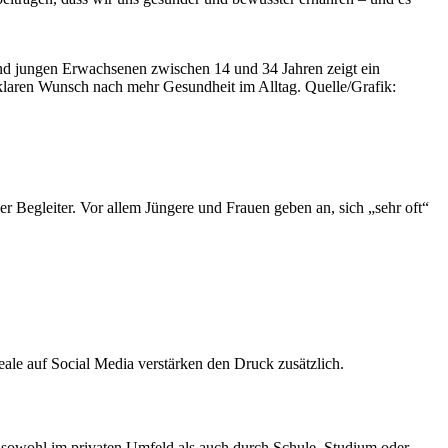
und jungen Erwachsenen zwischen 14 und 34 Jahren zeigt ein
klaren Wunsch nach mehr Gesundheit im Alltag. Quelle/Grafik:
er Begleiter. Vor allem Jüngere und Frauen geben an, sich „sehr oft“
deale auf Social Media verstärken den Druck zusätzlich.
ht sowohl im privaten Umfeld als auch durch Schule, Studium oder