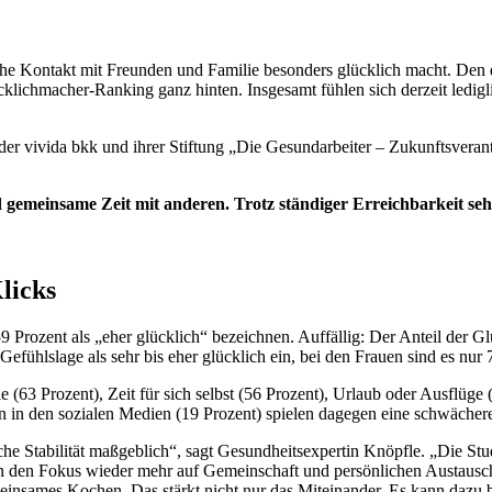
he Kontakt mit Freunden und Familie besonders glücklich macht. Den d
ichmacher-Ranking ganz hinten. Insgesamt fühlen sich derzeit ledigl
der vivida bkk und ihrer Stiftung „Die Gesundarbeiter – Zukunftsveran
 gemeinsame Zeit mit anderen. Trotz ständiger Erreichbarkeit s
licks
59 Prozent als „eher glücklich“ bezeichnen. Auffällig: Der Anteil der Gl
fühlslage als sehr bis eher glücklich ein, bei den Frauen sind es nur 
(63 Prozent), Zeit für sich selbst (56 Prozent), Urlaub oder Ausflüge 
en in den sozialen Medien (19 Prozent) spielen dagegen eine schwächere
e Stabilität maßgeblich“, sagt Gesundheitsexpertin Knöpfle. „Die Stu
n den Fokus wieder mehr auf Gemeinschaft und persönlichen Austausch
meinsames Kochen. Das stärkt nicht nur das Miteinander. Es kann dazu 