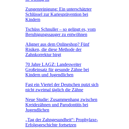
Zungenreinigung: Ein unterschätzter
Schlüssel zur Kariesprävention bei
Kindern
Tschüss Schnuller – so gelingt es, vom
Beruhigungssauger zu entwöhnen
Aligner aus dem Onlineshop? Fünf
Risiken, die diese Methode der
Zahnkorrektur birgt
70 Jahre LAGZ: Landesweiter
Großeinsatz für gesunde Zähne bei
Kindern und Jugendlichen
Fast ein Viertel der Deutschen putzt sich
nicht zweimal täglich die Zähne
Neue Studie: Zusammenhang zwischen
Kreidezähnen und Parodontitis bei
Jugendlichen
„Tag der Zahngesundheit“: Prophylaxe-
Erfolgsgeschichte fortsetzen