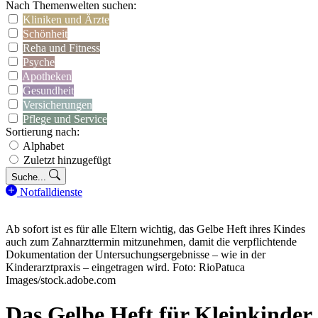
Nach Themenwelten suchen:
Kliniken und Ärzte
Schönheit
Reha und Fitness
Psyche
Apotheken
Gesundheit
Versicherungen
Pflege und Service
Sortierung nach:
Alphabet
Zuletzt hinzugefügt
Suche...
Notfalldienste
Ab sofort ist es für alle Eltern wichtig, das Gelbe Heft ihres Kindes
auch zum Zahnarzttermin mitzunehmen, damit die verpflichtende
Dokumentation der Untersuchungsergebnisse – wie in der
Kinderarztpraxis – eingetragen wird. Foto: RioPatuca
Images/stock.adobe.com
Das Gelbe Heft für Kleinkinder