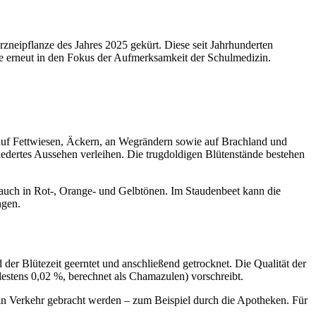
zneipflanze des Jahres 2025 gekürt. Diese seit Jahrhunderten
de erneut in den Fokus der Aufmerksamkeit der Schulmedizin.
t auf Fettwiesen, Äckern, an Wegrändern sowie auf Brachland und
efiedertes Aussehen verleihen. Die trugdoldigen Blütenstände bestehen
 auch in Rot-, Orange- und Gelbtönen. Im Staudenbeet kann die
ngen.
er Blütezeit geerntet und anschließend getrocknet. Die Qualität der
estens 0,02 %, berechnet als Chamazulen) vorschreibt.
 in Verkehr gebracht werden – zum Beispiel durch die Apotheken. Für