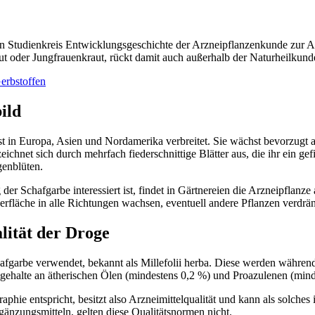
en Studienkreis Entwicklungsgeschichte der Arzneipflanzenkunde zur Ar
ut oder Jungfrauenkraut, rückt damit auch außerhalb der Naturheilkun
Gerbstoffen
ild
ist in Europa, Asien und Nordamerika verbreitet. Sie wächst bevorzug
eichnet sich durch mehrfach fiederschnittige Blätter aus, die ihr ein g
genblüten.
 Schafgarbe interessiert ist, findet in Gärtnereien die Arzneipflanze
erfläche in alle Richtungen wachsen, eventuell andere Pflanzen verdrä
lität der Droge
garbe verwendet, bekannt als Millefolii herba. Diese werden während d
gehalte an ätherischen Ölen (mindestens 0,2 %) und Proazulenen (mind
ie entspricht, besitzt also Arzneimittelqualität und kann als solches
änzungsmitteln, gelten diese Qualitätsnormen nicht.