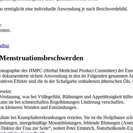
s ermöglicht eine individuelle Anwendung je nach Beschwerdebild.
e.
lemen.
ndbar
Menstruationsbeschwerden
Monographie des HMPC (Herbal Medicinal Product Committee) der Euro
hrige dokumentierte sichere Anwendung in den im Folgenden genannten 
itiven Effekte sind die in der Schafgarbe enthaltenen ätherischen Öle,
esetzt:
 Verdauung, was bei Völlegefühl, Blähungen und Appetitlosigkeit hilfrei
ann sie bei schmerzhaften Regelblutungen Linderung verschaffen.
g von kleineren Wunden und Entzündungen.
esultate bei Krampfadererkrankungen erzielen. Sie ist die Heilpflanze s
ündungen, unregelmäßige Monatsblutungen, fehlende Blutungen (Amenor
-Tinktur der Frau zur Seite“, notiert Peter Emmrich, Naturheilkunde-E