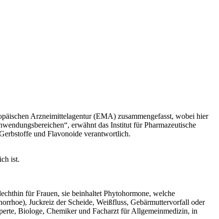
päischen Arzneimittelagentur (EMA) zusammengefasst, wobei hier
Anwendungsbereichen“, erwähnt das Institut für Pharmazeutische
 Gerbstoffe und Flavonoide verantwortlich.
ch ist.
chlechthin für Frauen, sie beinhaltet Phytohormone, welche
rhoe), Juckreiz der Scheide, Weißfluss, Gebärmuttervorfall oder
xperte, Biologe, Chemiker und Facharzt für Allgemeinmedizin, in