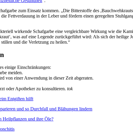
nzheitliche Gesundheit
“.
chafgarbe zum Einsatz kommen. „Die Bitterstoffe des ,Bauchwehkrauts
 die Fettverdauung in der Leber und fördern einen geregelten Stuhlga
kteriell wirkende Schafgarbe eine vergleichbare Wirkung wie die Kamil
aut‘, was auf eine Legende zurückgeführt wird: Als sich der heilige 
tillen und die Verletzung zu heilen.“
en
 es einige Einschränkungen:
arbe meiden.
rd von einer Anwendung in dieser Zeit abgeraten.
zt oder Apotheker zu konsultieren.
tok
m Entgiften hilft
parieren und so Durchfall und Blähungen lindern
n Heilpflanzen und ihre Öle?
onchitis