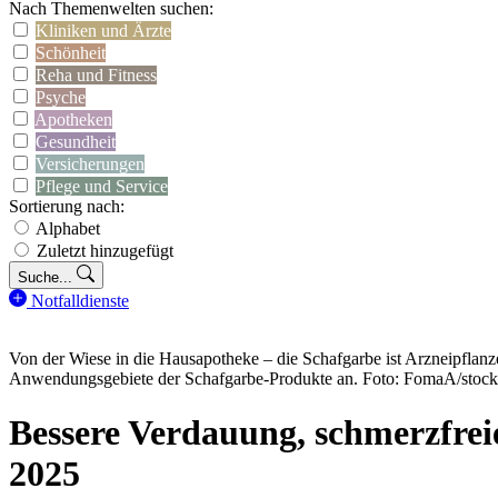
Nach Themenwelten suchen:
Kliniken und Ärzte
Schönheit
Reha und Fitness
Psyche
Apotheken
Gesundheit
Versicherungen
Pflege und Service
Sortierung nach:
Alphabet
Zuletzt hinzugefügt
Suche...
Notfalldienste
Von der Wiese in die Hausapotheke – die Schafgarbe ist Arzneipflanz
Anwendungsgebiete der Schafgarbe-Produkte an. Foto: FomaA/stoc
Bessere Verdauung, schmerzfrei
2025