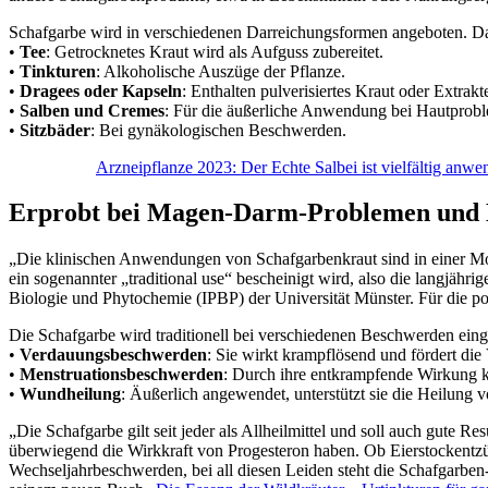
Schafgarbe wird in verschiedenen Darreichungsformen angeboten. Da
•
Tee
: Getrocknetes Kraut wird als Aufguss zubereitet.
•
Tinkturen
: Alkoholische Auszüge der Pflanze.
•
Dragees oder Kapseln
: Enthalten pulverisiertes Kraut oder Extrakt
•
Salben und Cremes
: Für die äußerliche Anwendung bei Hautprob
•
Sitzbäder
: Bei gynäkologischen Beschwerden.
Arzneipflanze 2023: Der Echte Salbei ist vielfältig anwe
Erprobt bei Magen-Darm-Problemen und 
„Die klinischen Anwendungen von Schafgarbenkraut sind in einer 
ein sogenannter „traditional use“ bescheinigt wird, also die langjä
Biologie und Phytochemie (IPBP) der Universität Münster. Für die pos
Die Schafgarbe wird traditionell bei verschiedenen Beschwerden eing
•
Verdauungsbeschwerden
: Sie wirkt krampflösend und fördert die
•
Menstruationsbeschwerden
: Durch ihre entkrampfende Wirkung k
•
Wundheilung
: Äußerlich angewendet, unterstützt sie die Heilun
„Die Schafgarbe gilt seit jeder als Allheilmittel und soll auch gute R
überwiegend die Wirkkraft von Progesteron haben. Ob Eierstockentz
Wechseljahrbeschwerden, bei all diesen Leiden steht die Schafgarben