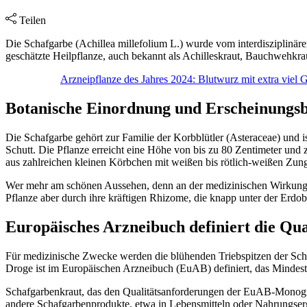
Teilen
Die Schafgarbe (Achillea millefolium L.) wurde vom interdisziplinär
geschätzte Heilpflanze, auch bekannt als Achilleskraut, Bauchwehkra
Arzneipflanze des Jahres 2024: Blutwurz mit extra viel 
Botanische Einordnung und Erscheinungsb
Die Schafgarbe gehört zur Familie der Korbblütler (Asteraceae) und 
Schutt. Die Pflanze erreicht eine Höhe von bis zu 80 Zentimeter und z
aus zahlreichen kleinen Körbchen mit weißen bis rötlich-weißen Zun
Wer mehr am schönen Aussehen, denn an der medizinischen Wirkung der
Pflanze aber durch ihre kräftigen Rhizome, die knapp unter der Erdob
Europäisches Arzneibuch definiert die Qua
Für medizinische Zwecke werden die blühenden Triebspitzen der Schaf
Droge ist im Europäischen Arzneibuch (EuAB) definiert, das Mindest
Schafgarbenkraut, das den Qualitätsanforderungen der EuAB-Monograph
andere Schafgarbenprodukte, etwa in Lebensmitteln oder Nahrungserg