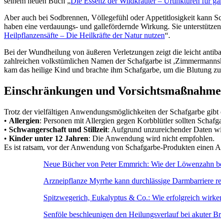
seinem neuen Buch „
Die Essenz der Wildkräuter – Urtinkturen für ga
Aber auch bei Sodbrennen, Völlegefühl oder Appetitlosigkeit kann S
haben eine verdauungs- und gallefördernde Wirkung. Sie unterstützen
Heilpflanzensäfte – Die Heilkräfte der Natur nutzen
“.
Bei der Wundheilung von äußeren Verletzungen zeigt die leicht antiba
zahlreichen volkstümlichen Namen der Schafgarbe ist ,Zimmermannskr
kam das heilige Kind und brachte ihm Schafgarbe, um die Blutung zu s
Einschränkungen und Vorsichtsmaßnahm
Trotz der vielfältigen Anwendungsmöglichkeiten der Schafgarbe gibt
•
Allergien
: Personen mit Allergien gegen Korbblütler sollten Schafg
•
Schwangerschaft und Stillzeit
: Aufgrund unzureichender Daten wi
•
Kinder unter 12 Jahren
: Die Anwendung wird nicht empfohlen.
Es ist ratsam, vor der Anwendung von Schafgarbe-Produkten einen Ar
Neue Bücher von Peter Emmrich: Wie der Löwenzahn bei
Arzneipflanze Myrrhe kann durchlässige Darmbarriere re
Spitzwegerich, Eukalyptus & Co.: Wie erfolgreich wirke
Senföle beschleunigen den Heilungsverlauf bei akuter Br