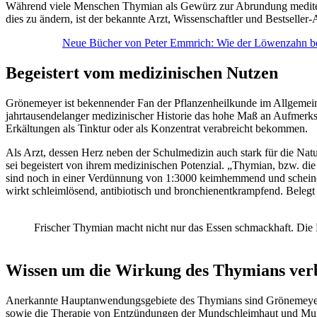
Während viele Menschen Thymian als Gewürz zur Abrundung mediterra
dies zu ändern, ist der bekannte Arzt, Wissenschaftler und Bestseller
Neue Bücher von Peter Emmrich: Wie der Löwenzahn bei
Begeistert vom medizinischen Nutzen
Grönemeyer ist bekennender Fan der Pflanzenheilkunde im Allgemein
jahrtausendelanger medizinischer Historie das hohe Maß an Aufmerk
Erkältungen als Tinktur oder als Konzentrat verabreicht bekommen.
Als Arzt, dessen Herz neben der Schulmedizin auch stark für die Natu
sei begeistert von ihrem medizinischen Potenzial. „Thymian, bzw. die
sind noch in einer Verdünnung von 1:3000 keimhemmend und scheinen 
wirkt schleimlösend, antibiotisch und bronchienentkrampfend. Belegt
Frischer Thymian macht nicht nur das Essen schmackhaft. Die P
Wissen um die Wirkung des Thymians ver
Anerkannte Hauptanwendungsgebiete des Thymians sind Grönemeyer 
sowie die Therapie von Entzündungen der Mundschleimhaut und Mundge