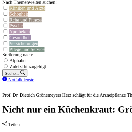
Nach Themenwelten suchen:
Kliniken und Ärzte
Schönheit
Reha und Fitness
Psyche
Apotheken
Gesundheit
Versicherungen
Pflege und Service
Sortierung nach:
Alphabet
Zuletzt hinzugefügt
Suche...
Notfalldienste
Prof. Dr. Dietrich Grönemeyers Herz schlägt für die Arzneipflanze
Nicht nur ein Küchenkraut: Grö
Teilen