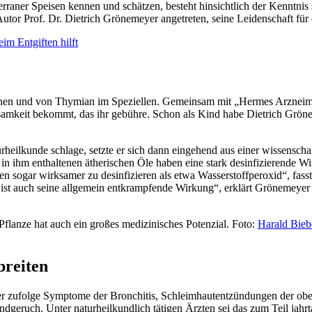
ner Speisen kennen und schätzen, besteht hinsichtlich der Kenntnis 
-Autor Prof. Dr. Dietrich Grönemeyer angetreten, seine Leidenschaft für
m Entgiften hilft
en und von Thymian im Speziellen. Gemeinsam mit „Hermes Arzneimitte
samkeit bekommt, das ihr gebühre. Schon als Kind habe Dietrich Grön
rheilkunde schlage, setzte er sich dann eingehend aus einer wissensch
 in ihm enthaltenen ätherischen Öle haben eine stark desinfizierende W
sogar wirksamer zu desinfizieren als etwa Wasserstoffperoxid“, fasst 
 ist auch seine allgemein entkrampfende Wirkung“, erklärt Grönemeyer 
flanze hat auch ein großes medizinisches Potenzial. Foto:
Harald Bieb
breiten
zufolge Symptome der Bronchitis, Schleimhautentzündungen der obe
ruch. Unter naturheilkundlich tätigen Ärzten sei das zum Teil jahrt