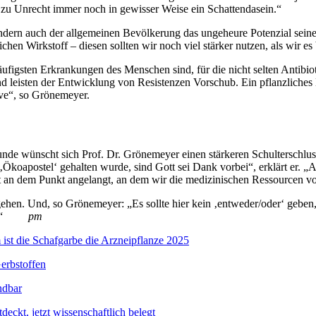
ze zu Unrecht immer noch in gewisser Weise ein Schattendasein.“
dern auch der allgemeinen Bevölkerung das ungeheure Potenzial seiner 
ichen Wirkstoff – diesen sollten wir noch viel stärker nutzen, als wir es 
igsten Erkrankungen des Menschen sind, für die nicht selten Antibioti
und leisten der Entwicklung von Resistenzen Vorschub. Ein pflanzlich
ive“, so Grönemeyer.
unde wünscht sich Prof. Dr. Grönemeyer einen stärkeren Schulterschlu
‚Ökoapostel‘ gehalten wurde, sind Gott sei Dank vorbei“, erklärt er. 
ht an dem Punkt angelangt, an dem wir die medizinischen Ressourcen v
ehen. Und, so Grönemeyer: „Es sollte hier kein ‚entweder/oder‘ geben, 
kann.“
pm
ist die Schafgarbe die Arzneipflanze 2025
Gerbstoffen
ndbar
eckt, jetzt wissenschaftlich belegt