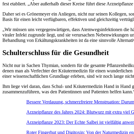
fest etabliert. „Aber außerhalb dieser Kreise führt diese Arzneipflan
Daher sei es Grönemeyer ein Anliegen, nicht nur seinen Kollegen, son
Basis für einen leicht verfügbaren, effektiven und gleichzeitig verträgl
„Wir müssen uns vergegenwärtigen, dass Atemwegsinfektionen die häuf
viraler Infekt zugrunde liegt, und sie verursachen Nebenwirkungen 
Behandlung von Erkältungskrankheiten ist da eine sinnvolle Alternat
Schulterschluss für die Gesundheit
Nicht nur in Sachen Thymian, sondern für die gesamte Pflanzenheilk
denen man als Verfechter der Kräutermedizin für einen wunderlichen 
einer wissenschaftlichen Grundlage erleben, sind wir noch lange nic
Ihm liege viel daran, dass Schul- und Kräutermedizin Hand in Hand g
zusammenzuführen, was den Patientinnen und Patienten helfen 
Bessere Verdauung, schmerzfreiere Menstruation: Darum 
Arzneipflanze des Jahres 2024: Blutwurz mit extra viel 
Arzneipflanze 2023: Der Echte Salbei ist vielfältig anwe
Roter Fingerhut und Digitoxin: Von der Naturmedizin entd