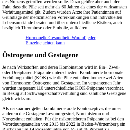
des Nutzens getroffen werden sollte. Dazu gehöre aber auch der
Fakt, dass die Pille seit mehr als 60 Jahren als eines der wirksamsten
Verhütungsmittel gilt. Zudem würden Ärzte ihre Patientinnen auf
Grundlage der medizinischen Vorerkrankungen und individuellen
Lebensumstände beraten und über unterschiedliche Risiken, auch
bezüglich Thrombose oder Embolie, aufklären.
Hormonelle Gesundheit: Worauf jeder
Einzelne achten kann
Östrogene und Gestagene
Je nach Wirkstoffen und deren Kombination wird in Ein-, Zwei-
oder Dreiphasen-Präparate unterschieden. Kombinierte hormonale
Verhütungsmittel (KOK) wie die Pille enthalten immer zwei Arten
von Hormonen: Östrogene und Gestagene. Im vergangenen Jahr
wurden insgesamt 110 unterschiedliche KOK-Präparate verordnet.
In Bezug auf Schwangerschaftsverhütung sind sämtliche Gestagene
gleich wirksam.
Als risikoärmer gelten kombinierte orale Kontrazeptiva, die unter
anderem die Gestagene Levonorgestrel, Norethisteron und
Norgestimat enthalten. Für die risikoreicheren Präparate ist bei den
Verordnungsanteilen von 2013 bis 2022 in Baden-Württemberg ein
Rückgang um 19 Prozentpunkte von 65 auf 46 Prozent zu