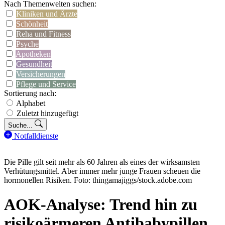
Nach Themenwelten suchen:
Kliniken und Ärzte
Schönheit
Reha und Fitness
Psyche
Apotheken
Gesundheit
Versicherungen
Pflege und Service
Sortierung nach:
Alphabet
Zuletzt hinzugefügt
Suche...
Notfalldienste
Die Pille gilt seit mehr als 60 Jahren als eines der wirksamsten
Verhütungsmittel. Aber immer mehr junge Frauen scheuen die
hormonellen Risiken. Foto: thingamajiggs/stock.adobe.com
AOK-Analyse: Trend hin zu
risikoärmeren Antibabypillen