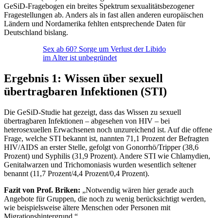
GeSiD-Fragebogen ein breites Spektrum sexualitätsbezogener
Fragestellungen ab. Anders als in fast allen anderen europäischen
Ländern und Nordamerika fehlten entsprechende Daten für
Deutschland bislang.
Sex ab 60? Sorge um Verlust der Libido
im Alter ist unbegründet
Ergebnis 1: Wissen über sexuell
übertragbaren Infektionen (STI)
Die GeSiD-Studie hat gezeigt, dass das Wissen zu sexuell
übertragbaren Infektionen – abgesehen von HIV – bei
heterosexuellen Erwachsenen noch unzureichend ist. Auf die offene
Frage, welche STI bekannt ist, nannten 71,1 Prozent der Befragten
HIV/AIDS an erster Stelle, gefolgt von Gonorrhö/Tripper (38,6
Prozent) und Syphilis (31,9 Prozent). Andere STI wie Chlamydien,
Genitalwarzen und Trichomoniasis wurden wesentlich seltener
benannt (11,7 Prozent/4,4 Prozent/0,4 Prozent).
Fazit von Prof. Briken:
„Notwendig wären hier gerade auch
Angebote für Gruppen, die noch zu wenig berücksichtigt werden,
wie beispielsweise ältere Menschen oder Personen mit
Migrationshintergrund.“