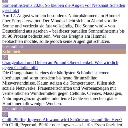
Sonnenfinsternis 2026: So bleiben die Augen vor Netzhaut-Schäden
geschützt
Am 12. August wird ein besonderes Naturphänomen am Himmel
über Europa erwartet: Der Mond schiebt sich am Abend vor die
Sonne und verdeckt sie fast vollständig. Die Sonne wird – von
Deutschland aus gesehen – bei dieser partiellen Sonnenfinsternis bis
zu 90 Prozent bedeckt sein. Wer das Ereignis am Himmel
beobachten möchte, sollte jedoch seine Augen gut schützen.
Gesundheit
Schönheit
Orangenhaut und Dellen an Po und Oberschenkel: Was wirklich
gegen Cellulite hilft
Die Orangenhaut ist eines der häufigsten Schönheitsthemen
überhaupt und sorgt trotzdem bis heute für unzählige
Missverständnisse. Kaum steigen die Temperaturen, füllen sich
soziale Netzwerke, Frauenzeitschriften und Werbeanzeigen mit
vermeintlichen Wundermitteln gegen Cellulite. Cremes, Massagen,
Nahrungsergänzungsmittel oder teure Geräte versprechen glatte
Haut innerhalb weniger Wochen.
Gesundheit
Chili, Pfeffer, Ingwer: Ab wann wird Schärfe ungesund fürs Herz?
Ob Chili, Peperoni, Pfeffer oder Ingwer – scharfes Essen fasziniert