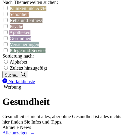
Nach Themenwelten suchen:
Kliniken und Ärzte
Schönheit
Reha und Fitness
Psyche
Apotheken
Gesundheit
Versicherungen
Pflege und Service
Sortierung nach:
Alphabet
Zuletzt hinzugefügt
Suche...
Notfalldienste
Werbung
Gesundheit
Gesundheit ist nicht alles, aber ohne Gesundheit ist alles nichts –
hier finden Sie Infos und Tipps.
Aktuelle News
Alle anzeigen →