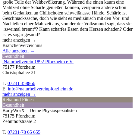
große Teile der Weltbevölkerung. Während die einen kaum eine
Mahlzeit ohne Schärfe genießen können, verspüren andere schon
beim Gedanken an Chilischoten schweißnasse Hände. Schärfe ist
Geschmackssache, doch wie sieht es medizinisch mit den Vor- und
Nachteilen einer Mahlzeit aus, von der der Volksmund sagt, dass sie
„zweimal brennt“? Kann scharfes Essen dem Herzen schaden? Oder
ist es sogar gesund?
mehr anzeigen →
Branchenverzeichnis
Alle anzeigen →
Gesundheit
Naturheilverein 1892 Pforzheim e.V.
75177 Pforzheim
Christophallee 21
T.
07231 358866
E.
info@naturheilvereinpforzheim.de
mehr anzeigen →
Reha und Fitness
Gesundheit
BodyWorX – Deine Physiospezialisten
75175 Pforzheim
Zehnthofstrasse 2
T.
07231-78 65 655