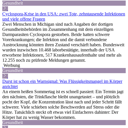
Gesundheit
Cyclospora-Krise in den USA: zwei Tote, zehntausende Infektionen
und viele offene Fragen
Zwei Menschen in Michigan sind nach Angaben der dortigen
Gesundheitsbehörden im Zusammenhang mit dem einzelligen
Darmparasiten Cyclospora gestorben. Beide hatten schwere
Vorerkrankungen; die Infektion und die damit verbundene
Austrocknung könnten ihren Zustand verschärft haben. Bundesweit
wurden inzwischen 10.468 laborbestätigte, innerhalb der USA
erworbene Infektionen, 517 Krankenhausaufenthalte und mehr als
12.255 noch zu prüfende Meldungen genannt.
Werbung
Gesundheit
Durst ist schon ein Warnsignal: Was Flüssigkeitsmangel im Körper
anrichtet
An einem heißen Sommertag ist es schnell passiert: Ein Termin jagt
den nächsten, die Trinkflasche bleibt unangetastet – und plötzlich
pocht der Kopf, die Konzentration lässt nach und jeder Schritt fällt
schwerer. Viele schieben solche Beschwerden auf Stress oder die
Hitze. Tatsächlich steckt oft etwas viel Einfacheres dahinter: Der
Körper hat zu wenig Wasser bekommen.
Gesundheit