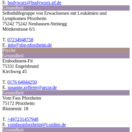
E.
bodyworx@bodyworx-pf.de
Gesundheit
Selbsthilfegruppe von Erwachsenen mit Leukämien und
Lymphomen Pforzheim
75242 75242 Neuhausen-Steinegg
Mörikestrasse 6/1
T.
07234948758
E.
info@shg-pforzheim.de
Psyche
Gesundheit
Embodiment-Fit
75331 Engelsbrand
Kirchweg 45
T.
0176 64044250
E.
susanne.zefferer@arcor.de
Gesundheit
Vom Fass Pforzheim
75172 Pforzheim
Blumenstr. 18
T.
+497231457948
E.
vomfasspforzheim@t-online.de
Gesundheit