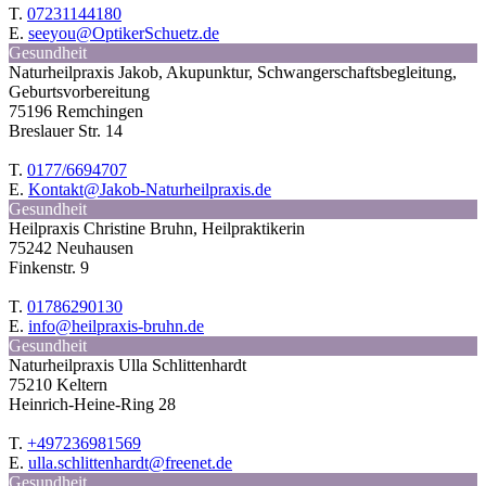
T.
07231144180
E.
seeyou@OptikerSchuetz.de
Gesundheit
Naturheilpraxis Jakob, Akupunktur, Schwangerschaftsbegleitung,
Geburtsvorbereitung
75196 Remchingen
Breslauer Str. 14
T.
0177/6694707
E.
Kontakt@Jakob-Naturheilpraxis.de
Gesundheit
Heilpraxis Christine Bruhn, Heilpraktikerin
75242 Neuhausen
Finkenstr. 9
T.
01786290130
E.
info@heilpraxis-bruhn.de
Gesundheit
Naturheilpraxis Ulla Schlittenhardt
75210 Keltern
Heinrich-Heine-Ring 28
T.
+497236981569
E.
ulla.schlittenhardt@freenet.de
Gesundheit