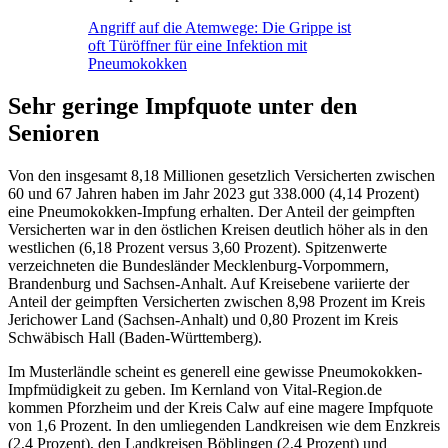
Angriff auf die Atemwege: Die Grippe ist
oft Türöffner für eine Infektion mit
Pneumokokken
Sehr geringe Impfquote unter den
Senioren
Von den insgesamt 8,18 Millionen gesetzlich Versicherten zwischen
60 und 67 Jahren haben im Jahr 2023 gut 338.000 (4,14 Prozent)
eine Pneumokokken-Impfung erhalten. Der Anteil der geimpften
Versicherten war in den östlichen Kreisen deutlich höher als in den
westlichen (6,18 Prozent versus 3,60 Prozent). Spitzenwerte
verzeichneten die Bundesländer Mecklenburg-Vorpommern,
Brandenburg und Sachsen-Anhalt. Auf Kreisebene variierte der
Anteil der geimpften Versicherten zwischen 8,98 Prozent im Kreis
Jerichower Land (Sachsen-Anhalt) und 0,80 Prozent im Kreis
Schwäbisch Hall (Baden-Württemberg).
Im Musterländle scheint es generell eine gewisse Pneumokokken-
Impfmüdigkeit zu geben. Im Kernland von Vital-Region.de
kommen Pforzheim und der Kreis Calw auf eine magere Impfquote
von 1,6 Prozent. In den umliegenden Landkreisen wie dem Enzkreis
(2,4 Prozent), den Landkreisen Böblingen (2,4 Prozent) und