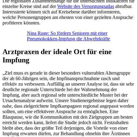
Die regionalen Zusammenhänge für die untersuchten Indikatoren für
einzelne Kreise sind auf der
Website des Versorgungsatlas
abrufbar.
Interessierte können sich auf Kreisebene darüber informieren,
welche Personengruppen am ehesten von einer gezielten Ansprache
profitieren könnten.
Nina Ruge: So fördern Senioren mit einer
Pneumokokken-Impfung die Abwehrkräfte
Arztpraxen der ideale Ort für eine
Impfung
„Ziel muss es gerade in dieser besonders vulnerablen Altersgruppe
der ab 60-Jährigen sein, die Impfinanspruchnahme rasch und
effektiv zu verbessern. Auffällig an unserer Analyse ist, dass sie sehr
deutliche regionale Unterschiede bei der Wahrnehmung der
Impfung, aber auch regional sehr unterschiedliche Muster bei der
Ursachenanalyse aufweist. Unsere Studienergebnisse legen daher
nahe, dass zielgerichtete Impfkampagnen regional angepasst werden
sollten, um eine effektivere Ansprache zu ermöglichen. Eine
Blaupause, wie die Kommunikation mit den Zielgruppen am besten
erreicht werden kann, liefert die Studie jedoch nicht. Festzuhalten
bleibt aber, dass der größte Teil derjenigen, die Vorteile von einer
Impfung erwarten dürfen, zur Behandlung ohnehin ihre Ärztinnen