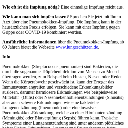
Wie oft ist die Impfung nötig?
Eine einmalige Impfung reicht aus.
Wie kann man sich impfen lassen?
Sprechen Sie jetzt mit Ihrem
Arzt über eine Pneumokokken-Impfung. Die Impfung kann in der
hausärztlichen Praxis erfolgen. Sie kann mit einer Impfung gegen
Grippe oder COVID-19 kombiniert werden.
Ausführliche Informationen
über die Pneumokokken-Impfung ab
60 Jahren bietet die Webseite
www.lungeschützen.de
.
Info
Pneumokokken (Streptococcus pneumoniae) sind Bakterien, die
durch die sogenannte Tröpfcheninfektion von Mensch zu Mensch
übertragen werden, zum Beispiel beim Husten, Niesen oder Reden.
Wenn die Körperabwehr geschwächt ist, kann der Erreger das
Immunsystem angreifen und verschiedene Erkrankungsbilder
auslösen, darunter harmlosere Erkrankungen wie beispielsweise
Mittelohr- (Otitis) oder Nasennebenhöhlenentzündungen (Sinusitis),
aber auch schwere Erkrankungen wie eine bakterielle
Lungenentzündung (Pneumonie) oder eine invasive
Pneumokokken-Erkrankung, welche zu einer Hirnhautentzündung
(Meningitis) oder Blutvergiftung (Sepsis) führen kann. Typische
Symptome einer Lungenentzündung sind unter anderem plötzliches