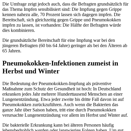
Die Umfrage zeigt jedoch auch, dass die Befragten grundsätzlich für
das Thema Impfen sensibilisiert sind: Die Impfung gegen Grippe
kennen nahezu alle, 70 Prozent lassen sich dagegen impfen. Die
Bereitschaft, sich gleichzeitig gegen Grippe und Pneumokokken
impfen zu lassen, ist vorhanden: Die Hälfte der Befragten würde
dies kombinieren.
Die grundsätzliche Bereitschaft für eine Impfung war bei den
jüngeren Befragten (60 bis 64 Jahre) geringer als bei den Älteren ab
65 Jahren.
Pneumokokken-Infektionen zumeist in
Herbst und Winter
Die Bedeutung der Pneumokokken-Impfung als präventive
Maßnahme zum Schutz der Gesundheit ist hoch: In Deutschland
erkranken jedes Jahr mehrere Hunderttausend Menschen an einer
Lungenentzündung. Etwa jeder zweite bis dritte Fall davon ist auf
Pneumokokken zurückzuführen. Auch wenn die Bakterien das
ganze Jahr über Saison haben, tritt eine durch Pneumokokken
verursachte Lungenentzündung vor allem im Herbst und Winter auf.
Die bakterielle Erkrankung kann bei älteren Personen häufig
lebensbedrohlich werden oder langwierige Folgen haben. Um gut