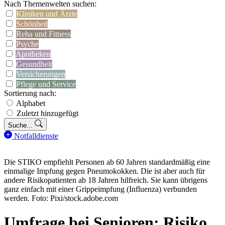
Nach Themenwelten suchen:
Kliniken und Ärzte
Schönheit
Reha und Fitness
Psyche
Apotheken
Gesundheit
Versicherungen
Pflege und Service
Sortierung nach:
Alphabet
Zuletzt hinzugefügt
Suche...
Notfalldienste
Die STIKO empfiehlt Personen ab 60 Jahren standardmäßig eine
einmalige Impfung gegen Pneumokokken. Die ist aber auch für
andere Risikopatienten ab 18 Jahren hilfreich. Sie kann übrigens
ganz einfach mit einer Grippeimpfung (Influenza) verbunden
werden. Foto: Pixi/stock.adobe.com
Umfrage bei Senioren: Risiko