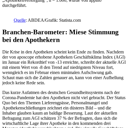
„Apothekenversorgung“; n = 1.000; wurde von appino
durchgeführt.
Quelle
: ABDEA/Grafik: Statista.com
Branchen-Barometer: Miese Stimmung
bei den Apothekern
Die Krise in den Apotheken scheint kein Ende zu finden. Nachdem
der von aposcope erhobene Apotheken Geschäftsklima Index (AGI)
im Januar ein Rekordtief von -13 erreichte, schreibt der aktuelle AGI
mit einem Wert von -8 den Trend auf niedrigstem Niveau fort,
wenngleich es im Februar einen minimalen Aufschwung gab.
Schaut man sich die Zahlen genauer an, kann von einer Aufhellung
jedoch keine Rede sein.
Das kurze Aufatmen des deutschen Gesundheitssystems nach der
Corona-Pandemie hat den Apotheken nicht viel gebracht. Der Status
Quo bei den Themen Lieferengpässe, Personalmangel und
Apothekenschließungen zeichnet ein düsteres Bild – und die
Inhaber glauben kaum an baldige Besserung. Laut der aktuellen
Befragung zum AGI schätzen 37 % der Befragten, dass sich die
wirtschaftliche Lage ihrer Apotheke in den kommenden drei