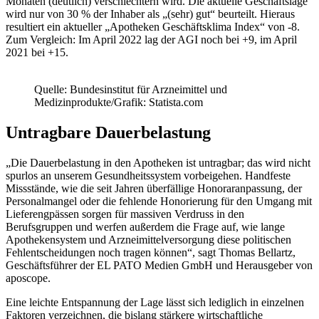
Monaten (deutlich) verschlechtern wird. Die aktuelle Geschäftslage
wird nur von 30 % der Inhaber als „(sehr) gut“ beurteilt. Hieraus
resultiert ein aktueller „Apotheken Geschäftsklima Index“ von -8.
Zum Vergleich: Im April 2022 lag der AGI noch bei +9, im April
2021 bei +15.
Quelle: Bundesinstitut für Arzneimittel und
Medizinprodukte/Grafik: Statista.com
Untragbare Dauerbelastung
„Die Dauerbelastung in den Apotheken ist untragbar; das wird nicht
spurlos an unserem Gesundheitssystem vorbeigehen. Handfeste
Missstände, wie die seit Jahren überfällige Honoraranpassung, der
Personalmangel oder die fehlende Honorierung für den Umgang mit
Lieferengpässen sorgen für massiven Verdruss in den
Berufsgruppen und werfen außerdem die Frage auf, wie lange
Apothekensystem und Arzneimittelversorgung diese politischen
Fehlentscheidungen noch tragen können“, sagt Thomas Bellartz,
Geschäftsführer der EL PATO Medien GmbH und Herausgeber von
aposcope.
Eine leichte Entspannung der Lage lässt sich lediglich in einzelnen
Faktoren verzeichnen, die bislang stärkere wirtschaftliche