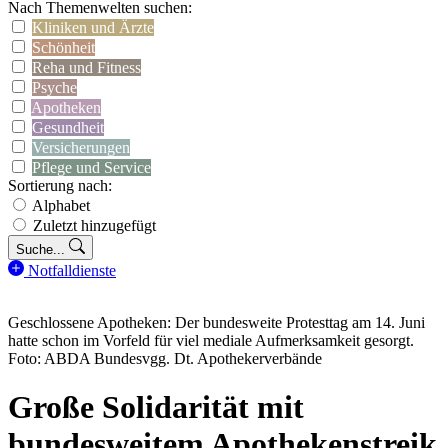
Nach Themenwelten suchen:
Kliniken und Ärzte
Schönheit
Reha und Fitness
Psyche
Apotheken
Gesundheit
Versicherungen
Pflege und Service
Sortierung nach:
Alphabet
Zuletzt hinzugefügt
Suche...
Notfalldienste
Geschlossene Apotheken: Der bundesweite Protesttag am 14. Juni
hatte schon im Vorfeld für viel mediale Aufmerksamkeit gesorgt.
Foto: ABDA Bundesvgg. Dt. Apothekerverbände
Große Solidarität mit
bundesweitem Apothekenstreik