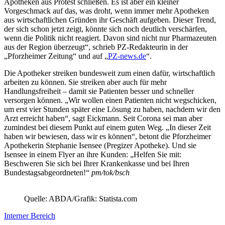
Apotheken aus Protest schließen. Es ist aber ein kleiner
Vorgeschmack auf das, was droht, wenn immer mehr Apotheken
aus wirtschaftlichen Gründen ihr Geschäft aufgeben. Dieser Trend,
der sich schon jetzt zeigt, könnte sich noch deutlich verschärfen,
wenn die Politik nicht reagiert. Davon sind nicht nur Pharmazeuten
aus der Region überzeugt“, schrieb PZ-Redakteurin in der
„Pforzheimer Zeitung“ und auf „
PZ-news.de
“.
Die Apotheker streiken bundesweit zum einen dafür, wirtschaftlich
arbeiten zu können. Sie streiken aber auch für mehr
Handlungsfreiheit – damit sie Patienten besser und schneller
versorgen können. „Wir wollen einen Patienten nicht wegschicken,
um erst vier Stunden später eine Lösung zu haben, nachdem wir den
Arzt erreicht haben“, sagt Eickmann. Seit Corona sei man aber
zumindest bei diesem Punkt auf einem guten Weg. „In dieser Zeit
haben wir bewiesen, dass wir es können“, betont die Pforzheimer
Apothekerin Stephanie Isensee (Pregizer Apotheke). Und sie
Isensee in einem Flyer an ihre Kunden: „Helfen Sie mit:
Beschweren Sie sich bei Ihrer Krankenkasse und bei Ihren
Bundestagsabgeordneten!“
pm/tok/bsch
Quelle: ABDA/Grafik: Statista.com
Interner Bereich