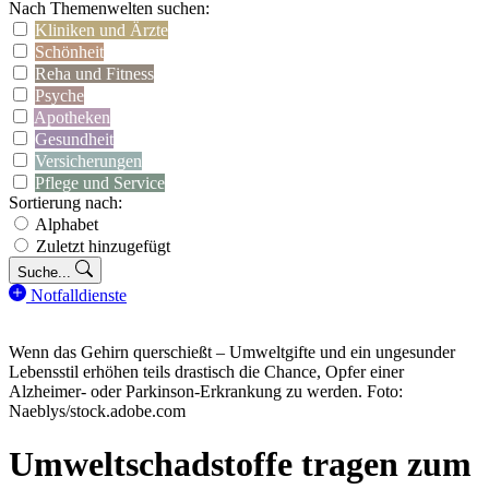
Nach Themenwelten suchen:
Kliniken und Ärzte
Schönheit
Reha und Fitness
Psyche
Apotheken
Gesundheit
Versicherungen
Pflege und Service
Sortierung nach:
Alphabet
Zuletzt hinzugefügt
Suche...
Notfalldienste
Wenn das Gehirn querschießt – Umweltgifte und ein ungesunder
Lebensstil erhöhen teils drastisch die Chance, Opfer einer
Alzheimer- oder Parkinson-Erkrankung zu werden. Foto:
Naeblys/stock.adobe.com
Umweltschadstoffe tragen zum