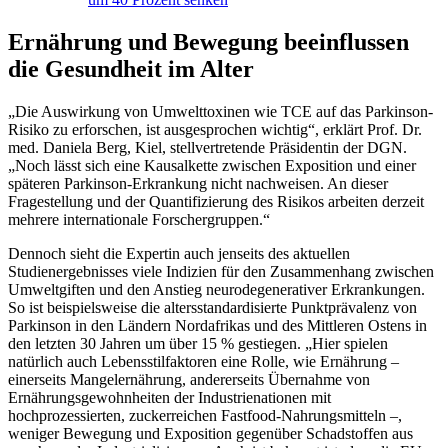
Ernährung und Bewegung beeinflussen
die Gesundheit im Alter
„Die Auswirkung von Umwelttoxinen wie TCE auf das Parkinson-
Risiko zu erforschen, ist ausgesprochen wichtig“, erklärt Prof. Dr.
med. Daniela Berg, Kiel, stellvertretende Präsidentin der DGN.
„Noch lässt sich eine Kausalkette zwischen Exposition und einer
späteren Parkinson-Erkrankung nicht nachweisen. An dieser
Fragestellung und der Quantifizierung des Risikos arbeiten derzeit
mehrere internationale Forschergruppen.“
Dennoch sieht die Expertin auch jenseits des aktuellen
Studienergebnisses viele Indizien für den Zusammenhang zwischen
Umweltgiften und den Anstieg neurodegenerativer Erkrankungen.
So ist beispielsweise die altersstandardisierte Punktprävalenz von
Parkinson in den Ländern Nordafrikas und des Mittleren Ostens in
den letzten 30 Jahren um über 15 % gestiegen. „Hier spielen
natürlich auch Lebensstilfaktoren eine Rolle, wie Ernährung –
einerseits Mangelernährung, andererseits Übernahme von
Ernährungsgewohnheiten der Industrienationen mit
hochprozessierten, zuckerreichen Fastfood-Nahrungsmitteln –,
weniger Bewegung und Exposition gegenüber Schadstoffen aus