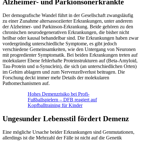
Alzheimer- und Parkionsonerkrankte
Der demografische Wandel führt in der Gesellschaft zwangsläufig
zu einer Zunahme altersassoziierter Erkrankungen, unter anderem
der Alzheimer- und Parkinson-Erkrankung. Beide gehören zu den
chronischen neurodegenerativen Erkrankungen, die bisher nicht
heilbar oder kausal behandelbar sind. Die Erkrankungen haben zwar
vordergründig unterschiedliche Symptome, es gibt jedoch
verschiedene Gemeinsamkeiten, wie den Untergang von Neuronen
mit progredienter Symptomatik. Bei beiden Erkrankungen treten auf
molekularer Ebene fehlerhafte Proteinstrukturen auf (Beta-Amyloid,
Tau-Protein und α-Synuclein), die sich (an unterschiedlichen Orten)
im Gehirn ablagern und zum Nervenzellverlust beitragen. Die
Forschung deckt immer mehr Details der molekularen
Pathomechanismen auf.
Hohes Demenzrisiko bei Profi-
Fußballspielern – DFB reagiert auf
Kopfballtraining für Kinder
Ungesunder Lebensstil fördert Demenz
Eine mögliche Ursache beider Erkrankungen sind Genmutationen,
allerdings ist die Mehrzahl der Fälle ist nicht auf die Genetik