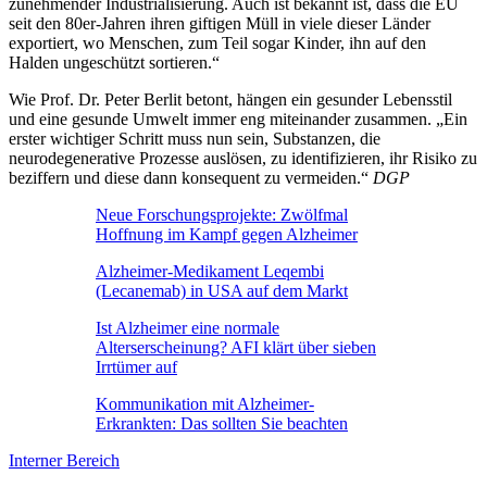
zunehmender Industrialisierung. Auch ist bekannt ist, dass die EU
seit den 80er-Jahren ihren giftigen Müll in viele dieser Länder
exportiert, wo Menschen, zum Teil sogar Kinder, ihn auf den
Halden ungeschützt sortieren.“
Wie Prof. Dr. Peter Berlit betont, hängen ein gesunder Lebensstil
und eine gesunde Umwelt immer eng miteinander zusammen. „Ein
erster wichtiger Schritt muss nun sein, Substanzen, die
neurodegenerative Prozesse auslösen, zu identifizieren, ihr Risiko zu
beziffern und diese dann konsequent zu vermeiden.“
DGP
Neue Forschungsprojekte: Zwölfmal
Hoffnung im Kampf gegen Alzheimer
Alzheimer-Medikament Leqembi
(Lecanemab) in USA auf dem Markt
Ist Alzheimer eine normale
Alterserscheinung? AFI klärt über sieben
Irrtümer auf
Kommunikation mit Alzheimer-
Erkrankten: Das sollten Sie beachten
Interner Bereich