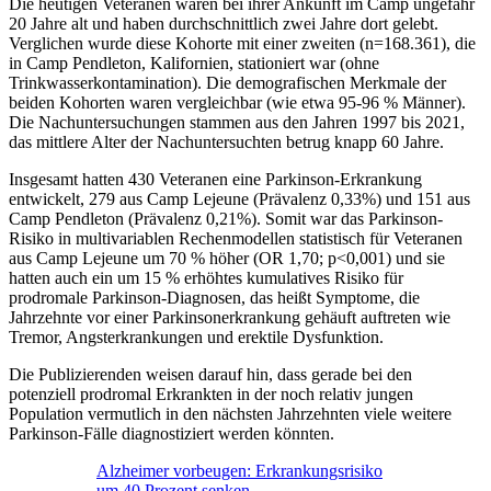
Die heutigen Veteranen waren bei ihrer Ankunft im Camp ungefähr
20 Jahre alt und haben durchschnittlich zwei Jahre dort gelebt.
Verglichen wurde diese Kohorte mit einer zweiten (n=168.361), die
in Camp Pendleton, Kalifornien, stationiert war (ohne
Trinkwasserkontamination). Die demografischen Merkmale der
beiden Kohorten waren vergleichbar (wie etwa 95-96 % Männer).
Die Nachuntersuchungen stammen aus den Jahren 1997 bis 2021,
das mittlere Alter der Nachuntersuchten betrug knapp 60 Jahre.
Insgesamt hatten 430 Veteranen eine Parkinson-Erkrankung
entwickelt, 279 aus Camp Lejeune (Prävalenz 0,33%) und 151 aus
Camp Pendleton (Prävalenz 0,21%). Somit war das Parkinson-
Risiko in multivariablen Rechenmodellen statistisch für Veteranen
aus Camp Lejeune um 70 % höher (OR 1,70; p<0,001) und sie
hatten auch ein um 15 % erhöhtes kumulatives Risiko für
prodromale Parkinson-Diagnosen, das heißt Symptome, die
Jahrzehnte vor einer Parkinsonerkrankung gehäuft auftreten wie
Tremor, Angsterkrankungen und erektile Dysfunktion.
Die Publizierenden weisen darauf hin, dass gerade bei den
potenziell prodromal Erkrankten in der noch relativ jungen
Population vermutlich in den nächsten Jahrzehnten viele weitere
Parkinson-Fälle diagnostiziert werden könnten.
Alzheimer vorbeugen: Erkrankungsrisiko
um 40 Prozent senken