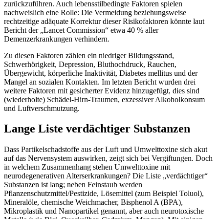
zurückzuführen. Auch lebensstilbedingte Faktoren spielen
nachweislich eine Rolle: Die Vermeidung beziehungsweise
rechtzeitige adäquate Korrektur dieser Risikofaktoren könnte laut
Bericht der „Lancet Commission“ etwa 40 % aller
Demenzerkrankungen verhindern.
Zu diesen Faktoren zählen ein niedriger Bildungsstand,
Schwerhörigkeit, Depression, Bluthochdruck, Rauchen,
Übergewicht, körperliche Inaktivität, Diabetes mellitus und der
Mangel an sozialen Kontakten. Im letzten Bericht wurden drei
weitere Faktoren mit gesicherter Evidenz hinzugefügt, dies sind
(wiederholte) Schädel-Hirn-Traumen, exzessiver Alkoholkonsum
und Luftverschmutzung.
Lange Liste verdächtiger Substanzen
Dass Partikelschadstoffe aus der Luft und Umwelttoxine sich akut
auf das Nervensystem auswirken, zeigt sich bei Vergiftungen. Doch
in welchem Zusammenhang stehen Umwelttoxine mit
neurodegenerativen Alterserkrankungen? Die Liste „verdächtiger“
Substanzen ist lang; neben Feinstaub werden
Pflanzenschutzmittel/Pestizide, Lösemittel (zum Beispiel Toluol),
Mineralöle, chemische Weichmacher, Bisphenol A (BPA),
Mikroplastik und Nanopartikel genannt, aber auch neurotoxische