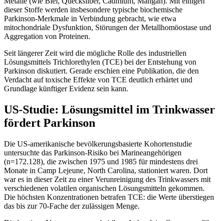
Metalle (wie Blei, Quecksilber, Cadmium, Mangan). Mit einigen
dieser Stoffe werden insbesondere typische biochemische
Parkinson-Merkmale in Verbindung gebracht, wie etwa
mitochondriale Dysfunktion, Störungen der Metallhomöostase und
Aggregation von Proteinen.
Seit längerer Zeit wird die mögliche Rolle des industriellen
Lösungsmittels Trichlorethylen (TCE) bei der Entstehung von
Parkinson diskutiert. Gerade erschien eine Publikation, die den
Verdacht auf toxische Effekte von TCE deutlich erhärtet und
Grundlage künftiger Evidenz sein kann.
US-Studie: Lösungsmittel im Trinkwasser
fördert Parkinson
Die US-amerikanische bevölkerungsbasierte Kohortenstudie
untersuchte das Parkinson-Risiko bei Marineangehörigen
(n=172.128), die zwischen 1975 und 1985 für mindestens drei
Monate in Camp Lejeune, North Carolina, stationiert waren. Dort
war es in dieser Zeit zu einer Verunreinigung des Trinkwassers mit
verschiedenen volatilen organischen Lösungsmitteln gekommen.
Die höchsten Konzentrationen betrafen TCE: die Werte überstiegen
das bis zur 70-Fache der zulässigen Menge.