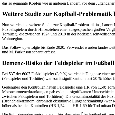
das so genannte Köpfen wie in anderen Ländern vor dem Jugendalter 
Weitere Studie zur Kopfball-Problematik b
Nun wurde eine weitere Studie zur Kopfball-Problematik in „Lancet 
Fußballspielern durch Hinzuziehen einer ausgesprochen großen Verg
Torhüter), die zwischen 1924 und 2019 in der höchsten schwedischen F
Wohnregion.
Das Follow-up erfolgte bis Ende 2020. Verwendet wurden landeswei
und M. Parkinson separat erfasst.
Demenz-Risiko der Feldspieler im Fußball 
Bei 537 der 6007 Fußballspieler (8,9 %) wurde die Diagnose einer n
(Feldspieler und Torhüter) war somit signifikant um fast 50 % höher (
Gegenüber den Kontrollen hatten Feldspieler eine HR von 1,50; Torh
Motoneuronenerkrankungen gab es keine signifikanten Unterschiede. P
zwischen Feldspielern und Torhütern). Die Gesamtmortalität der Fußb
(Bronchialkarzinom, chronisch obstruktive Lungenerkrankung) war sog
höher als bei den Kontrollen (HR 1,54 und HR 1,69 für Tod mit/an 
Die Publizierenden weisen darauf hin, dass eine Übertragbarkeit zum B