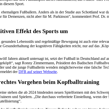
in diesem Sport.
i ehemaligen Fußballern. Anders als in der Studie aus Schottland war d
ur für Demenzen, nicht aber für M. Parkinson“, kommentiert Prof. Dr. m
tiven Effekt des Sports um
eines gesunden Lebensstils und regelmäßige Bewegung ist auch eine rel
e Gesunderhaltung der kognitiven Fähigkeiten reicht, nur auf das ‚Köp
ölf Jahren aktuell untersagt ist, setzt der Fußball in Deutschland auf 
geköpft“, sagt Ronny Zimmermann, Präsident des Badischen Fußballv
ller und die junge Fußballerin wenden möglicherweise eine falsche Tec
ermeldet der
DFB auf seiner Webseite
.
rechtes Vorgehen beim Kopfballtraining
eine stehen die ab 2024 bindenden neuen Spielformen mit den Schwerpu
rainern und Spielern. „Die durchaus verbreitete Einstellung, wenn der 
tellisierung“.