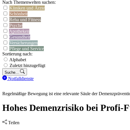
Nach Themenwelten suchen:
Kliniken und Ärzte
Schönheit
Reha und Fitness
Psyche
Apotheken
Gesundheit
Versicherungen
Pflege und Service
Sortierung nach:
Alphabet
Zuletzt hinzugefügt
Suche...
Notfalldienste
Regelmäßige Bewegung ist eine relevante Säule der Demenzpräventio
Hohes Demenzrisiko bei Profi-F
Teilen