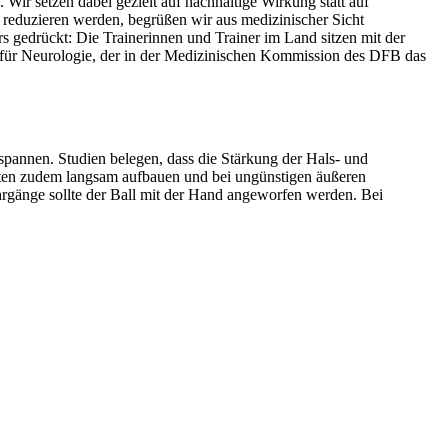
r setzen dabei gezielt auf nachhaltige Wirkung statt auf
h reduzieren werden, begrüßen wir aus medizinischer Sicht
 gedrückt: Die Trainerinnen und Trainer im Land sitzen mit der
zt für Neurologie, der in der Medizinischen Kommission des DFB das
uspannen. Studien belegen, dass die Stärkung der Hals- und
lten zudem langsam aufbauen und bei ungünstigen äußeren
rgänge sollte der Ball mit der Hand angeworfen werden. Bei