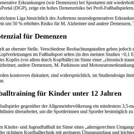
generative Erkrankungen (wie Demenzen) bei Sportarten mit wiederholt
Portal (DGP), zeige ein hohes Demenzrisiko bei Profi-Fußballspielern
höchsten Liga hinsichtlich des Auftretens neurodegenerativer Erkranku
 ein um 50 % erhöhtes Risiko für M. Alzheimer und andere Demenzen, T
otenzial für Demenzen
Welt an oberster Stelle. Verschiedene Beobachtungstudien geben jedoch s
fverletzungen im Fußballsport selten (in den meisten Studien <0,1 Er
es Kopfes (vor allem durch Kopfbälle) im Sinne einer „chronisch trau
lzheimer, andere Demenzen, M. Parkinson und Motoneuronerkrankunge
en kontrovers diskutiert, sind widersprüchlich, im Studiendesign limi
ar.
alltraining für Kinder unter 12 Jahren
allspieler gegenüber der Allgemeinbevölkerung ein mindestens 3,5-ma
tlinien überarbeitet, um die Sportlerinnen und Sportler bestmöglich zu
Kinder- und Jugendfußball im Sinne eines „altersgerechten Umgangs m
der richtigen Kopfballtechnik mit geringem Übungsumfang und leichter