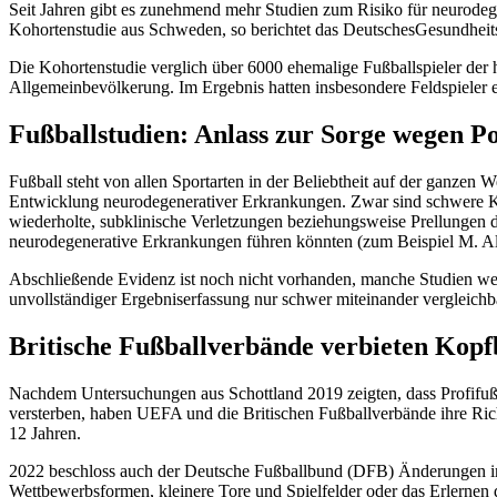
Seit Jahren gibt es zunehmend mehr Studien zum Risiko für neurode
Kohortenstudie aus Schweden, so berichtet das DeutschesGesundheits
Die Kohortenstudie verglich über 6000 ehemalige Fußballspieler der 
Allgemeinbevölkerung. Im Ergebnis hatten insbesondere Feldspieler
Fußballstudien: Anlass zur Sorge wegen P
Fußball steht von allen Sportarten in der Beliebtheit auf der ganzen 
Entwicklung neurodegenerativer Erkrankungen. Zwar sind schwere Kop
wiederholte, subklinische Verletzungen beziehungsweise Prellungen d
neurodegenerative Erkrankungen führen könnten (zum Beispiel M. A
Abschließende Evidenz ist noch nicht vorhanden, manche Studien werd
unvollständiger Ergebniserfassung nur schwer miteinander vergleichb
Britische Fußballverbände verbieten Kopfb
Nachdem Untersuchungen aus Schottland 2019 zeigten, dass Profifußb
versterben, haben UEFA und die Britischen Fußballverbände ihre Rich
12 Jahren.
2022 beschloss auch der Deutsche Fußballbund (DFB) Änderungen im 
Wettbewerbsformen, kleinere Tore und Spielfelder oder das Erlernen 