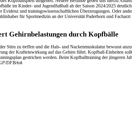
 Kopfballspiels umgehen. Neuere Befunde geben uns hierzu Anlass. Wi
opfbälle im Kinder- und Jugendfußball ab der Saison 2024/2025 deutlic
 Evidenz und trainingswissenschaftlichen Überzeugungen. Oder anders
tuhlinhaber für Sportmedizin an der Universität Paderborn und Fachar
rt Gehirnbelastungen durch Kopfbälle
t der Stirn zu treffen und die Hals- und Nackenmuskulatur bewusst anz
ng der Krafteinwirkung auf das Gehirn führt. Kopfball-Einheiten sol
ningsplan gestrichen werden. Beim Kopfballtraining der jüngeren Jah
P/DFB/tok