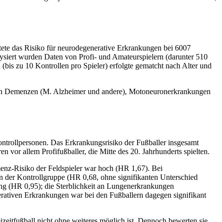
tete das Risiko für neurodegenerative Erkrankungen bei 6007
siert wurden Daten von Profi- und Amateurspielern (darunter 510
(bis zu 10 Kontrollen pro Spieler) erfolgte gematcht nach Alter und
rden Demenzen (M. Alzheimer und andere), Motoneuronerkrankungen
ntrollpersonen. Das Erkrankungsrisiko der Fußballer insgesamt
 vor allem Profifußballer, die Mitte des 20. Jahrhunderts spielten.
enz-Risiko der Feldspieler war hoch (HR 1,67). Bei
n der Kontrollgruppe (HR 0,68, ohne signifikanten Unterschied
ung (HR 0,95); die Sterblichkeit an Lungenerkrankungen
erativen Erkrankungen war bei den Fußballern dagegen signifikant
izeitfußball nicht ohne weiteres möglich ist. Dennoch bewerten sie