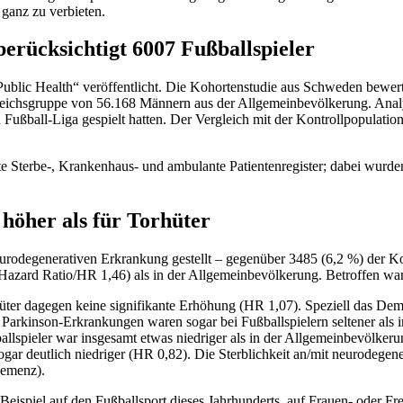
ganz zu verbieten.
erücksichtigt 6007 Fußballspieler
Public Health“ veröffentlicht. Die Kohortenstudie aus Schweden bewer
leichsgruppe von 56.168 Männern aus der Allgemeinbevölkerung. Analy
ußball-Liga gespielt hatten. Der Vergleich mit der Kontrollpopulation 
te Sterbe-, Krankenhaus- und ambulante Patientenregister; dabei wu
höher als für Torhüter
eurodegenerativen Erkrankung gestellt – gegenüber 3485 (6,2 %) der Ko
Hazard Ratio/HR 1,46) als in der Allgemeinbevölkerung. Betroffen waren
üter dagegen keine signifikante Erhöhung (HR 1,07). Speziell das Dem
arkinson-Erkrankungen waren sogar bei Fußballspielern seltener als i
allspieler war insgesamt etwas niedriger als in der Allgemeinbevölker
ar deutlich niedriger (HR 0,82). Die Sterblichkeit an/mit neurodegen
Demenz).
eispiel auf den Fußballsport dieses Jahrhunderts, auf Frauen- oder Fre