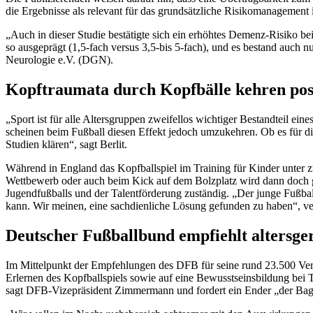
die Ergebnisse als relevant für das grundsätzliche Risikomanagement 
„Auch in dieser Studie bestätigte sich ein erhöhtes Demenz-Risiko be
so ausgeprägt (1,5-fach versus 3,5-bis 5-fach), und es bestand auch n
Neurologie e.V. (DGN).
Kopftraumata durch Kopfbälle kehren posi
„Sport ist für alle Altersgruppen zweifellos wichtiger Bestandteil 
scheinen beim Fußball diesen Effekt jedoch umzukehren. Ob es für di
Studien klären“, sagt Berlit.
Während in England das Kopfballspiel im Training für Kinder unter zw
Wettbewerb oder auch beim Kick auf dem Bolzplatz wird dann doch 
Jugendfußballs und der Talentförderung zuständig. „Der junge Fußba
kann. Wir meinen, eine sachdienliche Lösung gefunden zu haben“, v
Deutscher Fußballbund empfiehlt altersge
Im Mittelpunkt der Empfehlungen des DFB für seine rund 23.500 Ver
Erlernen des Kopfballspiels sowie auf eine Bewusstseinsbildung bei T
sagt DFB-Vizepräsident Zimmermann und fordert ein Ender „der Baga