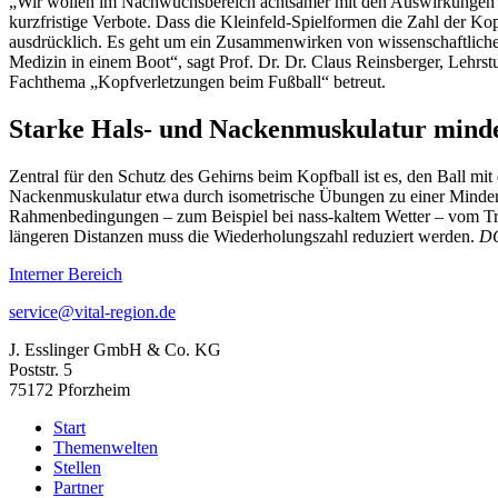
„Wir wollen im Nachwuchsbereich achtsamer mit den Auswirkungen des
kurzfristige Verbote. Dass die Kleinfeld-Spielformen die Zahl der K
ausdrücklich. Es geht um ein Zusammenwirken von wissenschaftlicher
Medizin in einem Boot“, sagt Prof. Dr. Dr. Claus Reinsberger, Lehrs
Fachthema „Kopfverletzungen beim Fußball“ betreut.
Starke Hals- und Nackenmuskulatur minde
Zentral für den Schutz des Gehirns beim Kopfball ist es, den Ball mi
Nackenmuskulatur etwa durch isometrische Übungen zu einer Minderu
Rahmenbedingungen – zum Beispiel bei nass-kaltem Wetter – vom Trai
längeren Distanzen muss die Wiederholungszahl reduziert werden.
DG
Interner Bereich
service@vital-region.de
J. Esslinger GmbH & Co. KG
Poststr. 5
75172 Pforzheim
Start
Themenwelten
Stellen
Partner