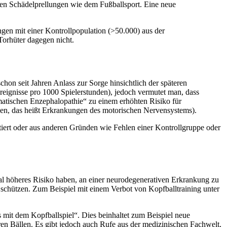
en Schädelprellungen wie dem Fußballsport. Eine neue
.
ngen mit einer Kontrollpopulation (>50.000) aus der
orhüter dagegen nicht.
chon seit Jahren Anlass zur Sorge hinsichtlich der späteren
eignisse pro 1000 Spielerstunden), jedoch vermutet man, dass
matischen Enzephalopathie“ zu einem erhöhten Risiko für
n, das heißt Erkrankungen des motorischen Nervensystems).
tiert oder aus anderen Gründen wie Fehlen einer Kontrollgruppe oder
l höheres Risiko haben, an einer neurodegenerativen Erkrankung zu
 schützen. Zum Beispiel mit einem Verbot von Kopfballtraining unter
it dem Kopfballspiel“. Dies beinhaltet zum Beispiel neue
en Bällen. Es gibt jedoch auch Rufe aus der medizinischen Fachwelt,