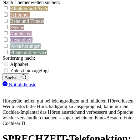
Nach Themenwelten suchen:
Kliniken und Ärzte
Schönheit
Reha und Fitness
Psyche
Apotheken
Gesundheit
Versicherungen
Pflege und Service
Sortierung nach:
Alphabet
Zuletzt hinzugefügt
Suche...
Notfalldienste
Hörgeräte helfen gut bei leichtgradigen und mittleren Hörverlusten.
Wenn jedoch die Hörschädigung zu ausgeprägt ist, kann nur ein
Cochlea-Implantat das Hören ausreichend verbessern und Sprache
wieder verständlich machen – sogar bei einem Kino-Besuch. Foto:
Cochlear D
SPRECHZEIT-Telefonaktion: