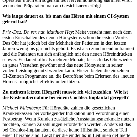
Operateur durch ein sogenanntes Nervenmonitoring alarmiert wird,
wenn eine Präparation nah am Gesichtsnerv erfolgt.
Wie lange dauert es, bis man das Hören mit einem CI-System
gelernt hat?
Priv.-Doz. Dr. rer. nat. Matthias Hey
: Meist versteht man nach dem
ersten Einschalten des neuen Hörsystems schon die ersten Worte.
Das Ohr hat jedoch bei der Mehrheit der Patienten in den letzten
Jahren wenig bis gar nichts gehört. Es ist also zunehmend untrainiert
und die Patienten tun sich anfänglich mit den neuen Höreindrücken
schwer. Es dauert oftmals mehrere Monate, bis sich das Ohr wieder
an gutes Verstehen gewöhnt und das neue Hörsystem in seiner
vollen Leistung genutzt werden kann. Hierzu bieten die einzelnen
CI-Zentren Programme an, die Betroffene beim Erlernen des „neuen
Hörens“ möglichst effektiv unterstützen.
Zu meinem letzten Hörgerät musste ich viel zuzahlen. Wie ist
die Kostenübernahme bei einem Cochlea-Implantat geregelt?
Michael Willenberg
: Für Hörgeräte zahlen die gesetzlichen
Krankenkassen bei vorliegender Indikation und Verordnung einen
Festbetrag. Wenn Kunden zusätzliche Ausstattungsmerkmale nutzen
möchten, können Zuzahlungen erforderlich werden. Anders ist das
bei Cochlea-Implantaten, da diese keine Hilfsmittel, sondern Teil
einer Therapie sind. Liegt hier die eindeutig in Leitlinien definierte