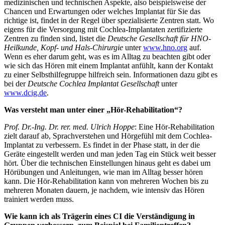
medizinischen und technischen Aspekte, also beispielsweise der
Chancen und Erwartungen oder welches Implantat für Sie das
richtige ist, findet in der Regel über spezialisierte Zentren statt. Wo
eigens für die Versorgung mit Cochlea-Implantaten zertifizierte
Zentren zu finden sind, listet die
Deutsche Gesellschaft für HNO-
Heilkunde, Kopf- und Hals-Chirurgie
unter
www.hno.org
auf.
Wenn es eher darum geht, was es im Alltag zu beachten gibt oder
wie sich das Hören mit einem Implantat anfühlt, kann der Kontakt
zu einer Selbsthilfegruppe hilfreich sein. Informationen dazu gibt es
bei der
Deutsche Cochlea Implantat Gesellschaft
unter
www.dcig.de
.
Was versteht man unter einer „Hör-Rehabilitation“?
Prof. Dr.-Ing. Dr. rer. med. Ulrich Hoppe
: Eine Hör-Rehabilitation
zielt darauf ab, Sprachverstehen und Hörgefühl mit dem Cochlea-
Implantat zu verbessern. Es findet in der Phase statt, in der die
Geräte eingestellt werden und man jeden Tag ein Stück weit besser
hört. Über die technischen Einstellungen hinaus geht es dabei um
Hörübungen und Anleitungen, wie man im Alltag besser hören
kann. Die Hör-Rehabilitation kann von mehreren Wochen bis zu
mehreren Monaten dauern, je nachdem, wie intensiv das Hören
trainiert werden muss.
Wie kann ich als Trägerin eines CI die Verständigung in