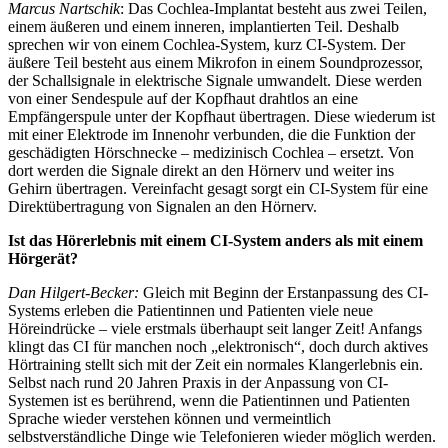
Marcus Nartschik
: Das Cochlea-Implantat besteht aus zwei Teilen,
einem äußeren und einem inneren, implantierten Teil. Deshalb
sprechen wir von einem Cochlea-System, kurz CI-System. Der
äußere Teil besteht aus einem Mikrofon in einem Soundprozessor,
der Schallsignale in elektrische Signale umwandelt. Diese werden
von einer Sendespule auf der Kopfhaut drahtlos an eine
Empfängerspule unter der Kopfhaut übertragen. Diese wiederum ist
mit einer Elektrode im Innenohr verbunden, die die Funktion der
geschädigten Hörschnecke – medizinisch Cochlea – ersetzt. Von
dort werden die Signale direkt an den Hörnerv und weiter ins
Gehirn übertragen. Vereinfacht gesagt sorgt ein CI-System für eine
Direktübertragung von Signalen an den Hörnerv.
Ist das Hörerlebnis mit einem CI-System anders als mit einem
Hörgerät?
Dan Hilgert-Becker:
Gleich mit Beginn der Erstanpassung des CI-
Systems erleben die Patientinnen und Patienten viele neue
Höreindrücke – viele erstmals überhaupt seit langer Zeit! Anfangs
klingt das CI für manchen noch „elektronisch“, doch durch aktives
Hörtraining stellt sich mit der Zeit ein normales Klangerlebnis ein.
Selbst nach rund 20 Jahren Praxis in der Anpassung von CI-
Systemen ist es berührend, wenn die Patientinnen und Patienten
Sprache wieder verstehen können und vermeintlich
selbstverständliche Dinge wie Telefonieren wieder möglich werden.