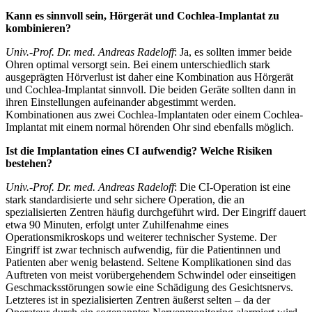
Kann es sinnvoll sein, Hörgerät und Cochlea-Implantat zu
kombinieren?
Univ.-Prof. Dr. med. Andreas Radeloff
: Ja, es sollten immer beide
Ohren optimal versorgt sein. Bei einem unterschiedlich stark
ausgeprägten Hörverlust ist daher eine Kombination aus Hörgerät
und Cochlea-Implantat sinnvoll. Die beiden Geräte sollten dann in
ihren Einstellungen aufeinander abgestimmt werden.
Kombinationen aus zwei Cochlea-Implantaten oder einem Cochlea-
Implantat mit einem normal hörenden Ohr sind ebenfalls möglich.
Ist die Implantation eines CI aufwendig? Welche Risiken
bestehen?
Univ.-Prof. Dr. med. Andreas Radeloff
: Die CI-Operation ist eine
stark standardisierte und sehr sichere Operation, die an
spezialisierten Zentren häufig durchgeführt wird. Der Eingriff dauert
etwa 90 Minuten, erfolgt unter Zuhilfenahme eines
Operationsmikroskops und weiterer technischer Systeme. Der
Eingriff ist zwar technisch aufwendig, für die Patientinnen und
Patienten aber wenig belastend. Seltene Komplikationen sind das
Auftreten von meist vorübergehendem Schwindel oder einseitigen
Geschmacksstörungen sowie eine Schädigung des Gesichtsnervs.
Letzteres ist in spezialisierten Zentren äußerst selten – da der