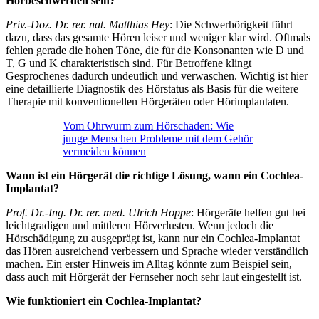
Hörbeschwerden sein?
Priv.-Doz. Dr. rer. nat. Matthias Hey
: Die Schwerhörigkeit führt
dazu, dass das gesamte Hören leiser und weniger klar wird. Oftmals
fehlen gerade die hohen Töne, die für die Konsonanten wie D und
T, G und K charakteristisch sind. Für Betroffene klingt
Gesprochenes dadurch undeutlich und verwaschen. Wichtig ist hier
eine detaillierte Diagnostik des Hörstatus als Basis für die weitere
Therapie mit konventionellen Hörgeräten oder Hörimplantaten.
Vom Ohrwurm zum Hörschaden: Wie
junge Menschen Probleme mit dem Gehör
vermeiden können
Wann ist ein Hörgerät die richtige Lösung, wann ein Cochlea-
Implantat?
Prof. Dr.-Ing. Dr. rer. med. Ulrich Hoppe
: Hörgeräte helfen gut bei
leichtgradigen und mittleren Hörverlusten. Wenn jedoch die
Hörschädigung zu ausgeprägt ist, kann nur ein Cochlea-Implantat
das Hören ausreichend verbessern und Sprache wieder verständlich
machen. Ein erster Hinweis im Alltag könnte zum Beispiel sein,
dass auch mit Hörgerät der Fernseher noch sehr laut eingestellt ist.
Wie funktioniert ein Cochlea-Implantat?