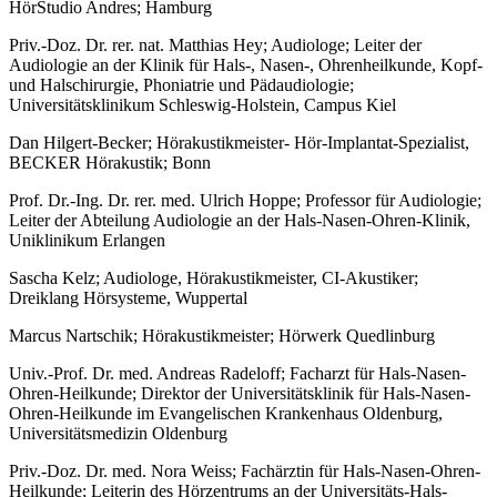
HörStudio Andres; Hamburg
Priv.-Doz. Dr. rer. nat. Matthias Hey
; Audiologe; Leiter der
Audiologie an der Klinik für Hals-, Nasen-, Ohrenheilkunde, Kopf-
und Halschirurgie, Phoniatrie und Pädaudiologie;
Universitätsklinikum Schleswig-Holstein, Campus Kiel
Dan Hilgert-Becker;
Hörakustikmeister- Hör-Implantat-Spezialist,
BECKER Hörakustik; Bonn
Prof. Dr.-Ing. Dr. rer. med. Ulrich Hoppe
; Professor für Audiologie;
Leiter der Abteilung Audiologie an der Hals-Nasen-Ohren-Klinik,
Uniklinikum Erlangen
Sascha Kelz; Audiologe, Hörakustikmeister, CI-Akustiker;
Dreiklang Hörsysteme, Wuppertal
Marcus Nartschik;
Hörakustikmeister; Hörwerk Quedlinburg
Univ.-Prof. Dr. med. Andreas Radeloff
; Facharzt für Hals-Nasen-
Ohren-Heilkunde; Direktor der Universitätsklinik für Hals-Nasen-
Ohren-Heilkunde im Evangelischen Krankenhaus Oldenburg,
Universitätsmedizin Oldenburg
Priv.-Doz. Dr. med. Nora Weiss
; Fachärztin für Hals-Nasen-Ohren-
Heilkunde; Leiterin des Hörzentrums an der Universitäts-Hals-