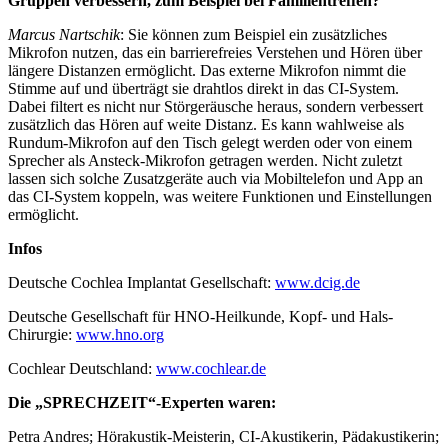
Gruppen verbessern, zum Beispiel bei Familientreffen?
Marcus Nartschik
: Sie können zum Beispiel ein zusätzliches
Mikrofon nutzen, das ein barrierefreies Verstehen und Hören über
längere Distanzen ermöglicht. Das externe Mikrofon nimmt die
Stimme auf und überträgt sie drahtlos direkt in das CI-System.
Dabei filtert es nicht nur Störgeräusche heraus, sondern verbessert
zusätzlich das Hören auf weite Distanz. Es kann wahlweise als
Rundum-Mikrofon auf den Tisch gelegt werden oder von einem
Sprecher als Ansteck-Mikrofon getragen werden. Nicht zuletzt
lassen sich solche Zusatzgeräte auch via Mobiltelefon und App an
das CI-System koppeln, was weitere Funktionen und Einstellungen
ermöglicht.
Infos
Deutsche Cochlea Implantat Gesellschaft:
www.dcig.de
Deutsche Gesellschaft für HNO-Heilkunde, Kopf- und Hals-
Chirurgie:
www.hno.org
Cochlear Deutschland:
www.cochlear.de
Die „SPRECHZEIT“-Experten waren:
Petra Andres;
Hörakustik-Meisterin, CI-Akustikerin, Pädakustikerin;