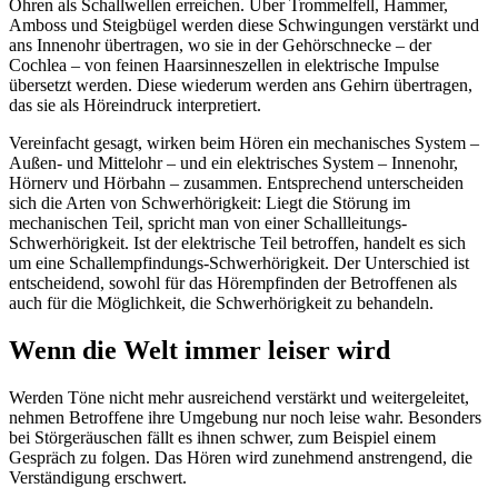
Ohren als Schallwellen erreichen. Über Trommelfell, Hammer,
Amboss und Steigbügel werden diese Schwingungen verstärkt und
ans Innenohr übertragen, wo sie in der Gehörschnecke – der
Cochlea – von feinen Haarsinneszellen in elektrische Impulse
übersetzt werden. Diese wiederum werden ans Gehirn übertragen,
das sie als Höreindruck interpretiert.
Vereinfacht gesagt, wirken beim Hören ein mechanisches System –
Außen- und Mittelohr – und ein elektrisches System – Innenohr,
Hörnerv und Hörbahn – zusammen. Entsprechend unterscheiden
sich die Arten von Schwerhörigkeit: Liegt die Störung im
mechanischen Teil, spricht man von einer Schallleitungs-
Schwerhörigkeit. Ist der elektrische Teil betroffen, handelt es sich
um eine Schallempfindungs-Schwerhörigkeit. Der Unterschied ist
entscheidend, sowohl für das Hörempfinden der Betroffenen als
auch für die Möglichkeit, die Schwerhörigkeit zu behandeln.
Wenn die Welt immer leiser wird
Werden Töne nicht mehr ausreichend verstärkt und weitergeleitet,
nehmen Betroffene ihre Umgebung nur noch leise wahr. Besonders
bei Störgeräuschen fällt es ihnen schwer, zum Beispiel einem
Gespräch zu folgen. Das Hören wird zunehmend anstrengend, die
Verständigung erschwert.