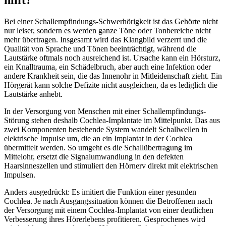
hilft?
Bei einer Schallempfindungs-Schwerhörigkeit ist das Gehörte nicht
nur leiser, sondern es werden ganze Töne oder Tonbereiche nicht
mehr übertragen. Insgesamt wird das Klangbild verzerrt und die
Qualität von Sprache und Tönen beeinträchtigt, während die
Lautstärke oftmals noch ausreichend ist. Ursache kann ein Hörsturz,
ein Knalltrauma, ein Schädelbruch, aber auch eine Infektion oder
andere Krankheit sein, die das Innenohr in Mitleidenschaft zieht. Ein
Hörgerät kann solche Defizite nicht ausgleichen, da es lediglich die
Lautstärke anhebt.
In der Versorgung von Menschen mit einer Schallempfindungs-
Störung stehen deshalb Cochlea-Implantate im Mittelpunkt. Das aus
zwei Komponenten bestehende System wandelt Schallwellen in
elektrische Impulse um, die an ein Implantat in der Cochlea
übermittelt werden. So umgeht es die Schallübertragung im
Mittelohr, ersetzt die Signalumwandlung in den defekten
Haarsinneszellen und stimuliert den Hörnerv direkt mit elektrischen
Impulsen.
Anders ausgedrückt: Es imitiert die Funktion einer gesunden
Cochlea. Je nach Ausgangssituation können die Betroffenen nach
der Versorgung mit einem Cochlea-Implantat von einer deutlichen
Verbesserung ihres Hörerlebens profitieren. Gesprochenes wird