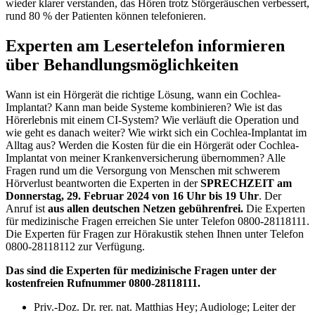
wieder klarer verstanden, das Hören trotz Störgeräuschen verbessert,
rund 80 % der Patienten können telefonieren.
Experten am Lesertelefon informieren
über Behandlungsmöglichkeiten
Wann ist ein Hörgerät die richtige Lösung, wann ein Cochlea-
Implantat? Kann man beide Systeme kombinieren? Wie ist das
Hörerlebnis mit einem CI-System? Wie verläuft die Operation und
wie geht es danach weiter? Wie wirkt sich ein Cochlea-Implantat im
Alltag aus? Werden die Kosten für die ein Hörgerät oder Cochlea-
Implantat von meiner Krankenversicherung übernommen? Alle
Fragen rund um die Versorgung von Menschen mit schwerem
Hörverlust beantworten die Experten in der
SPRECHZEIT am
Donnerstag, 29. Februar 2024 von 16 Uhr bis 19 Uhr
. Der
Anruf ist
aus allen deutschen Netzen gebührenfrei.
Die Experten
für medizinische Fragen erreichen Sie unter Telefon 0800-28118111.
Die Experten für Fragen zur Hörakustik stehen Ihnen unter Telefon
0800-28118112 zur Verfügung.
Das sind die Experten für medizinische Fragen unter der
kostenfreien Rufnummer 0800-28118111.
Priv.-Doz. Dr. rer. nat. Matthias Hey;
Audiologe; Leiter der